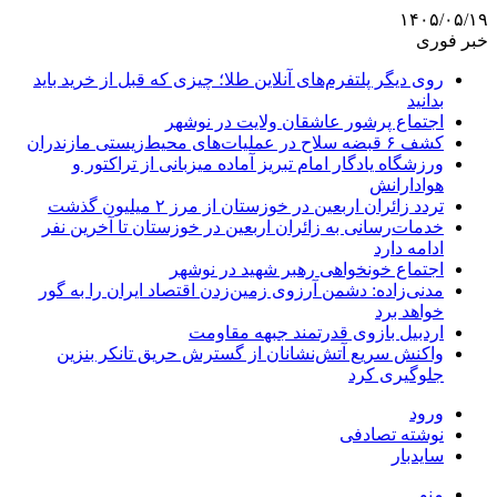
۱۴۰۵/۰۵/۱۹
خبر فوری
روی دیگر پلتفرم‌های آنلاین طلا؛ چیزی که قبل از خرید باید
بدانید
اجتماع پرشور عاشقان ولایت در نوشهر
کشف ۶ قبضه سلاح در عملیات‌های محیط‌زیستی مازندران
ورزشگاه یادگار امام تبریز آماده میزبانی از تراکتور و
هوادارانش
تردد زائران اربعین در خوزستان از مرز ۲ میلیون گذشت
خدمات‌رسانی به زائران اربعین در خوزستان تا آخرین نفر
ادامه دارد
اجتماع خونخواهی رهبر شهید در نوشهر
مدنی‌زاده: دشمن آرزوی زمین‌زدن اقتصاد ایران را به گور
خواهد برد
اردبیل بازوی قدرتمند جبهه مقاومت
واکنش سریع آتش‌نشانان از گسترش حریق تانکر بنزین
جلوگیری کرد
ورود
نوشته تصادفی
سایدبار
منو