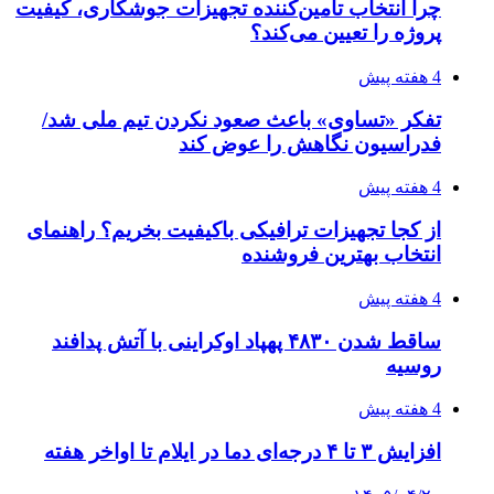
چرا انتخاب تامین‌کننده تجهیزات جوشکاری، کیفیت
پروژه را تعیین می‌کند؟
4 هفته پیش
تفکر «تساوی» باعث صعود نکردن تیم ملی شد/
فدراسیون نگاهش را عوض کند
4 هفته پیش
از کجا تجهیزات ترافیکی باکیفیت بخریم؟ راهنمای
انتخاب بهترین فروشنده
4 هفته پیش
ساقط شدن ۴۸۳۰ پهپاد اوکراینی با آتش پدافند
روسیه
4 هفته پیش
افزایش ۳ تا ۴ درجه‌ای دما در ایلام تا اواخر هفته