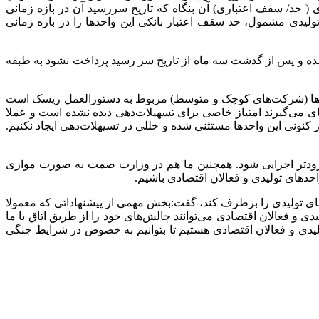
( حد/ سقف اعتباری) آن بنگاه که تاریخ سررسید آن در بازه زمانی
دی مشمول، حد ‌سقف اعتبار بانکی این واحدها را در بازه زمانی
ده و پس از گذشت سه ماه از تاریخ سر رسید پرداخت نشود به طبقه
در ادامه گفت: یکی از چالش‌هایی که در حال حاضر واحدهای تولیدی در خصوص دریافت تسهیلات با آن رو به رو هستند به خصوص SME ها (شرکت‌های کوچک و متوسط) مربوط به دستورالعمل ریسک است
ی ماه ابلاغ شده است. طبق این دستورالعمل واحدها به گرید A تا D دسته بندی شده‌اند و عملا برای واحدهایی که در گرید C و D جای می‌گیرند امتیاز خاصی برای تسهیلات‌دهی دیده نشده است و عملا
کنونی این واحدها مستثنی شده و خللی در تسیهلات‌دهی ایجاد نکنیم.
 زودتر اجرایی شود. همچنین ما هم در وزارت صمت به صورت موازی
احدهای تولیدی و فعالان اقتصادی باشیم.
دهای تولیدی را برطرف کند، گفت:بخش مهمی از پیشنهاداتی که معمولا
 و فعالان اقتصادی می‌توانند چالش‌های خود را از طریق اتاق با ما
لیدی و فعالان اقتصادی هستیم تا بتوانیم به خصوص در شرایط جنگی