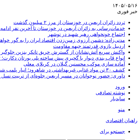
۱۴۰۵/۰۵/۱۶
خبر فوری
تردد زائران اربعین در خوزستان از مرز ۲ میلیون گذشت
خدمات‌رسانی به زائران اربعین در خوزستان تا آخرین نفر ادامه 
اجتماع خونخواهی رهبر شهید در نوشهر
مدنی‌زاده: دشمن آرزوی زمین‌زدن اقتصاد ایران را به گور خواهد
اردبیل بازوی قدرتمند جبهه مقاومت
واکنش سریع آتش‌نشانان از گسترش حریق تانکر بنزین جلوگیر
انواع قاب بندی دیوار با گچبری پیش ساخته پلی یورتان دکارت
آماده سازی موکب محسنین گیلان در کربلای معلی
کشف ۳۰ تن مواد غذایی غیربهداشتی در شاهرود؛ انبار پلمب شد
داوری: حضور نوجوانان در مسیر اربعین جلوه‌ای از تربیت نس
ورود
نوشته تصادفی
سایدبار
منو
راهیان اقتصادی
جستجو برای