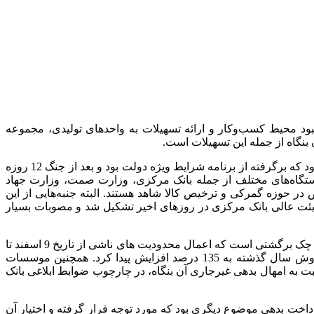
ود محیط کسب‌وکار و ارائه تسهیلات به واحدهای تولیدی، مجموعه
بر اساس اعلام اتاق بازرگانی تهران، شجاعی افزود: پیش از این، مصوبه 65 ماده‌ای در شورای امنیت ملی کشور (شعام) به تصویب رسیده بود که برگرفته از برنامه شرایط ویژه دولت بود و بعد از جنگ 12 روزه
فی برای دستگاه‌های مختلف از جمله بانک مرکزی، وزارت صمت، وزارت جهاد
ر حوزه گمرکی و ترخیص‌ کالا شاهد هستند. البته جنبه‌هایی از این
یئت عالی بانک مرکزی در روزهای اخیر تشکیل شد و مصوبات بسیار
او با اشاره به اینکه این مصوبات می‌تواند تا حد زیادی دغدغه‌های فعالان بخش‎خصوصی را مرتفع کند، گفت: یکی از مصوبات مربوط به مسئله چک برگشتی است که اعمال محدودیت های ناشی از تاریخ 9 اسفند تا
اطلاع ثانوی تعلیق می شود. یکی دیگر از مصوبات، مربوط به سقف مانده تسهیلات سرمایه در گردش اعطایی است که از 90 درصد فروش سال گذشته به 135 درصد افزایش پیدا کرد. همچنین موسسات
ضطرار و اخذ 7.5 درصد بدهی غیرجاری آن بنگاه تولیدی نسبت به امهال بدهی غیرجاری آن بنگاه، در چارچوب ضوابط ابلاغی بانک
خت بدهی موضوع دیگری بود که مورد توجه قرار گرفته و اختیار آن