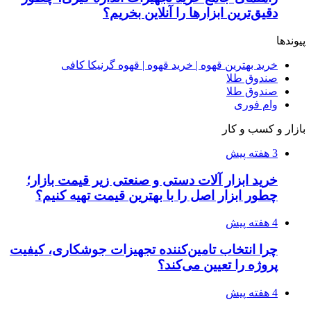
فروشگاه کتاب DMDBook | خرید کتاب فانتزی،
عاشقانه، دارک رومنس و رمان بدون حذفیات
۱۴۰۵/۰۴/۱۴
راهنمای جامع خرید تجهیزات اندازه گیری؛ چطور
دقیق‌ترین ابزارها را آنلاین بخریم؟
۱۴۰۵/۰۴/۰۹
آربی نوا؛ راهکار هوشمند برای شناسایی
فرصت‌های آربیتراژ ارز دیجیتال
۱۴۰۵/۰۴/۰۶
بروکر لایت فایننس (LiteFinance) چیست و چرا
محبوب شده است؟
۱۴۰۵/۰۳/۳۱
از کجا بفهمیم کانال‌های هوا نشتی دارند؟ ۸ نشانه