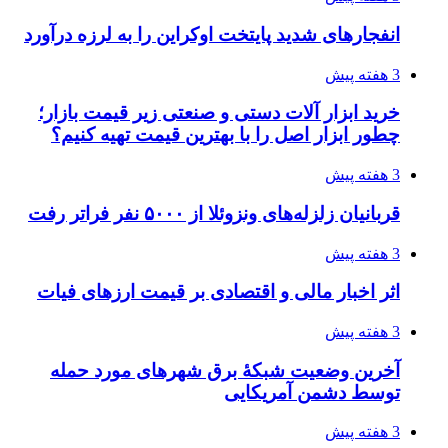
چرا انتخاب تامین‌کننده تجهیزات جوشکاری، کیفیت
پروژه را تعیین می‌کند؟
4 هفته پیش
تفکر «تساوی» باعث صعود نکردن تیم ملی شد/
فدراسیون نگاهش را عوض کند
4 هفته پیش
از کجا تجهیزات ترافیکی باکیفیت بخریم؟ راهنمای
انتخاب بهترین فروشنده
4 هفته پیش
ساقط شدن ۴۸۳۰ پهپاد اوکراینی با آتش پدافند
روسیه
4 هفته پیش
افزایش ۳ تا ۴ درجه‌ای دما در ایلام تا اواخر هفته