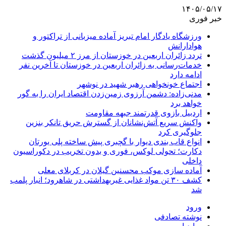
۱۴۰۵/۰۵/۱۷
خبر فوری
ورزشگاه یادگار امام تبریز آماده میزبانی از تراکتور و
هوادارانش
تردد زائران اربعین در خوزستان از مرز ۲ میلیون گذشت
خدمات‌رسانی به زائران اربعین در خوزستان تا آخرین نفر
ادامه دارد
اجتماع خونخواهی رهبر شهید در نوشهر
مدنی‌زاده: دشمن آرزوی زمین‌زدن اقتصاد ایران را به گور
خواهد برد
اردبیل بازوی قدرتمند جبهه مقاومت
واکنش سریع آتش‌نشانان از گسترش حریق تانکر بنزین
جلوگیری کرد
انواع قاب بندی دیوار با گچبری پیش ساخته پلی یورتان
دکارت؛ تحولی لوکس، فوری و بدون تخریب در دکوراسیون
داخلی
آماده سازی موکب محسنین گیلان در کربلای معلی
کشف ۳۰ تن مواد غذایی غیربهداشتی در شاهرود؛ انبار پلمب
شد
ورود
نوشته تصادفی