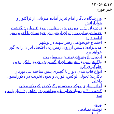
۱۴۰۵/۰۵/۱۷
خبر فوری
ورزشگاه یادگار امام تبریز آماده میزبانی از تراکتور و
هوادارانش
تردد زائران اربعین در خوزستان از مرز ۲ میلیون گذشت
خدمات‌رسانی به زائران اربعین در خوزستان تا آخرین نفر
ادامه دارد
اجتماع خونخواهی رهبر شهید در نوشهر
مدنی‌زاده: دشمن آرزوی زمین‌زدن اقتصاد ایران را به گور
خواهد برد
اردبیل بازوی قدرتمند جبهه مقاومت
واکنش سریع آتش‌نشانان از گسترش حریق تانکر بنزین
جلوگیری کرد
انواع قاب بندی دیوار با گچبری پیش ساخته پلی یورتان
دکارت؛ تحولی لوکس، فوری و بدون تخریب در دکوراسیون
داخلی
آماده سازی موکب محسنین گیلان در کربلای معلی
کشف ۳۰ تن مواد غذایی غیربهداشتی در شاهرود؛ انبار پلمب
شد
ورود
نوشته تصادفی