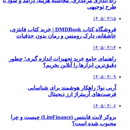
راه اندازی مرغداری؛ محاسبه هزینه، درآمد و سود با
طرح توجیهی
۱۴۰۵/۰۴/۱۵
فروشگاه کتاب DMDBook | خرید کتاب فانتزی،
عاشقانه، دارک رومنس و رمان بدون حذفیات
۱۴۰۵/۰۴/۱۴
راهنمای جامع خرید تجهیزات اندازه گیری؛ چطور
دقیق‌ترین ابزارها را آنلاین بخریم؟
۱۴۰۵/۰۴/۰۹
آربی نوا؛ راهکار هوشمند برای شناسایی
فرصت‌های آربیتراژ ارز دیجیتال
۱۴۰۵/۰۴/۰۶
بروکر لایت فایننس (LiteFinance) چیست و چرا
محبوب شده است؟