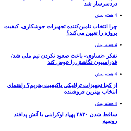
دردسرساز شد
4 هفته پیش
چرا انتخاب تامین‌کننده تجهیزات جوشکاری، کیفیت
پروژه را تعیین می‌کند؟
4 هفته پیش
تفکر «تساوی» باعث صعود نکردن تیم ملی شد/
فدراسیون نگاهش را عوض کند
4 هفته پیش
از کجا تجهیزات ترافیکی باکیفیت بخریم؟ راهنمای
انتخاب بهترین فروشنده
4 هفته پیش
ساقط شدن ۴۸۳۰ پهپاد اوکراینی با آتش پدافند
روسیه