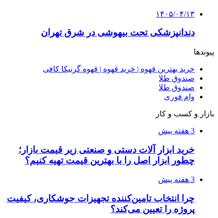
۱۴۰۵/۰۴/۱۵
فروشگاه کتاب DMDBook | خرید کتاب فانتزی،
عاشقانه، دارک رومنس و رمان بدون حذفیات
۱۴۰۵/۰۴/۱۴
راهنمای جامع خرید تجهیزات اندازه گیری؛ چطور
دقیق‌ترین ابزارها را آنلاین بخریم؟
۱۴۰۵/۰۴/۰۹
آربی نوا؛ راهکار هوشمند برای شناسایی
فرصت‌های آربیتراژ ارز دیجیتال
۱۴۰۵/۰۴/۰۶
بروکر لایت فایننس (LiteFinance) چیست و چرا
محبوب شده است؟
۱۴۰۵/۰۳/۳۱