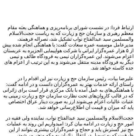
زائران با شرکت هواپیمایی الجزیره به عربستان ارائه کرد و گفت:
طبق توافق صورت گرفته هر بار حدود ۳۴۰ زائر با دو پرواز از مبدا
فرودگاه شیراز به فرودگاه‌های مدینه و طائف منتقل می‌شوند.
انتهای پیام
منبع:ایسنا
برچسب ها
ارز حج
ارز عتبات
پرواز عمره
حج
عمره
هزینه سفر عراق
آخرین اخبار
1 هفته پیش
کشف ۱۵۲ دستگاه ماینر غیرمجاز در لرستان
1 هفته پیش
شفاف‌سازی ۲۸ میلیارد یورو تعهدات ارزی
2 هفته پیش