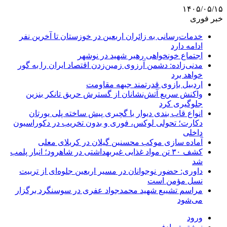
۱۴۰۵/۰۵/۱۵
خبر فوری
خدمات‌رسانی به زائران اربعین در خوزستان تا آخرین نفر
ادامه دارد
اجتماع خونخواهی رهبر شهید در نوشهر
مدنی‌زاده: دشمن آرزوی زمین‌زدن اقتصاد ایران را به گور
خواهد برد
اردبیل بازوی قدرتمند جبهه مقاومت
واکنش سریع آتش‌نشانان از گسترش حریق تانکر بنزین
جلوگیری کرد
انواع قاب بندی دیوار با گچبری پیش ساخته پلی یورتان
دکارت؛ تحولی لوکس، فوری و بدون تخریب در دکوراسیون
داخلی
آماده سازی موکب محسنین گیلان در کربلای معلی
کشف ۳۰ تن مواد غذایی غیربهداشتی در شاهرود؛ انبار پلمب
شد
داوری: حضور نوجوانان در مسیر اربعین جلوه‌ای از تربیت
نسل مؤمن است
مراسم تشییع شهید محمدجواد عفری در سوسنگرد برگزار
می‌شود
ورود