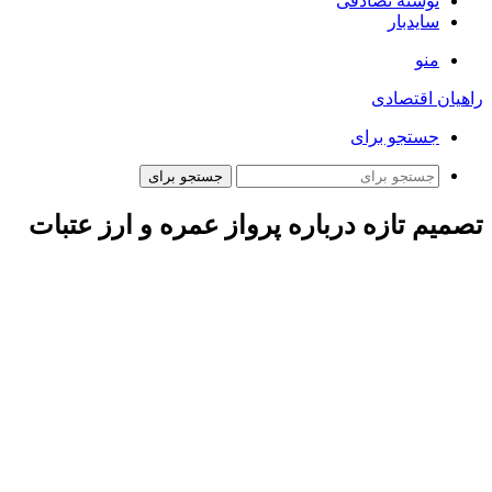
نوشته تصادفی
سایدبار
منو
راهیان اقتصادی
جستجو برای
جستجو برای
تصمیم‌ تازه درباره پرواز عمره و ارز عتبات
ارتباط فردا: در نشست شورای برنامه‌ریزی و هماهنگی بعثه مقام
معظم رهبری و سازمان حج و زیارت که به ریاست حجت‌الاسلام
والمسلمین سید عبدالفتاح نواب تشکیل شد، نصراله فرهمند،
مدیرعامل موسسه عمره سعادت گفت: با هماهنگی انجام شده بیش
از ۵ هزار عمره‌گزار ایرانی با شرکت هواپیمایی الجزیره به عربستان
اعزام می‌شوند. این عمره‌گزاران نیمی به فرودگاه طائف و نیمی