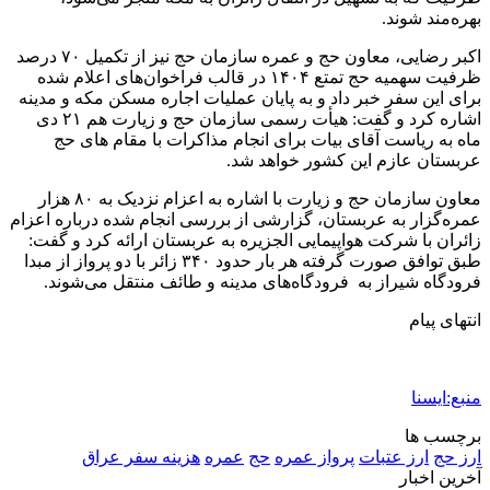
اکیپ صیادان غیرمجاز ماهی در سنقروکلیایی
دستگیر شدند
2 هفته پیش
ماجرای پیشگویی صریح پیامبر(ع) درباره شهادت
عمار یاسر و عاقبت قاتلان او
2 هفته پیش
اعزام ۱۷۰ دستگاه ماشین‌آلات شهرداری تهران
برای مراسم اربعین
2 هفته پیش
صفحه اول روزنامه‌های کرمانشاه چهارشنبه سی و
یکم تیر ماه
2 هفته پیش
کشف حدود ۳۰۰ کیلوگرم موادمخدر و ۶ قبضه سلاح
در سیستان و بلوچستان