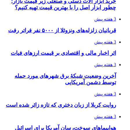
فدراسیون نگاهش را عوض کند
3 هفته پیش
از کجا تجهیزات ترافیکی باکیفیت بخریم؟ راهنمای
انتخاب بهترین فروشنده
3 هفته پیش
ساقط شدن ۴۸۳۰ پهپاد اوکراینی با آتش پدافند
روسیه
4 هفته پیش
افزایش ۳ تا ۴ درجه‌ای دما در ایلام تا اواخر هفته
4 هفته پیش
رکوردزنی عمل پیوند عضو در قلب پایتخت
4 هفته پیش