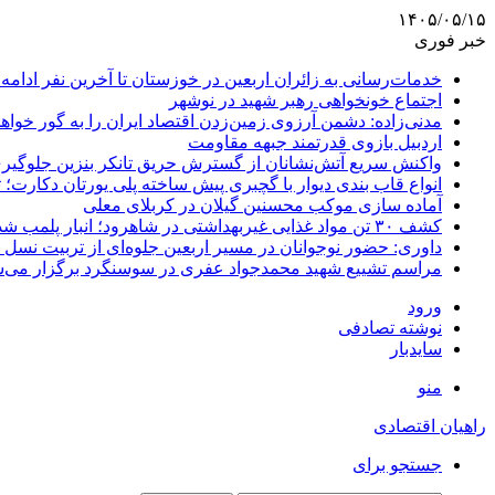
۱۴۰۵/۰۵/۱۵
خبر فوری
خدمات‌رسانی به زائران اربعین در خوزستان تا آخرین نفر ادامه 
اجتماع خونخواهی رهبر شهید در نوشهر
مدنی‌زاده: دشمن آرزوی زمین‌زدن اقتصاد ایران را به گور خواهد
اردبیل بازوی قدرتمند جبهه مقاومت
واکنش سریع آتش‌نشانان از گسترش حریق تانکر بنزین جلوگیر
انواع قاب بندی دیوار با گچبری پیش ساخته پلی یورتان دکارت
آماده سازی موکب محسنین گیلان در کربلای معلی
کشف ۳۰ تن مواد غذایی غیربهداشتی در شاهرود؛ انبار پلمب شد
داوری: حضور نوجوانان در مسیر اربعین جلوه‌ای از تربیت نس
مراسم تشییع شهید محمدجواد عفری در سوسنگرد برگزار می‌
ورود
نوشته تصادفی
سایدبار
منو
راهیان اقتصادی
جستجو برای