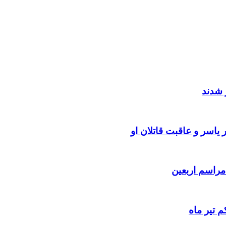
 شدند
یاسر و عاقبت قاتلان او
 تیر ماه