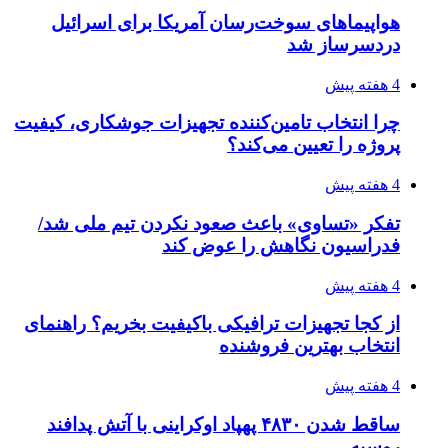
هواپیماهای سوخت‌رسان آمریکا برای اسرائیل
دردسرساز شد
4 هفته پیش
چرا انتخاب تامین‌کننده تجهیزات جوشکاری، کیفیت
پروژه را تعیین می‌کند؟
4 هفته پیش
تفکر «تساوی» باعث صعود نکردن تیم ملی شد/
فدراسیون نگاهش را عوض کند
4 هفته پیش
از کجا تجهیزات ترافیکی باکیفیت بخریم؟ راهنمای
انتخاب بهترین فروشنده
4 هفته پیش
ساقط شدن ۴۸۳۰ پهپاد اوکراینی با آتش پدافند
روسیه