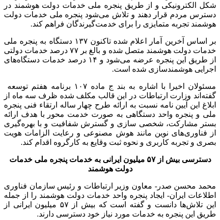
شکل الکترونیکی و از طریق پنجره ملی خدمات دولت هوشمند در
دسترس مردم قرار دهند و تلاش می‌شود پنجره ملی خدمات دولت
هوشمند تجربه متمایزی را برای خدمت‌گیرندگان فراهم کند.
بر اساس آخرین آمار اعلام شده تاکنون ۱۳۷ دستگاه به پنجره ملی
خدمات دولت هوشمند متصل شده و بالغ بر ۷۷ درصد خدمات دولتی
از طریق این پنجره عرضه می‌شود و ۱۴ درصد خدمات دستگاه‌های
اجرایی هوشمندسازی شده است.
مسئولان اخیرا با اشاره به بند ج ماده ۱۰۷ برنامه هفتم توسعه
گفته‌اند وزارت ارتباطات در این قالب مکلف شده ظرف سه ماه از
ابلاغ این آیین نامه نسبت به ارائه طرح چهار ساله ارتقاء فنی پنجره
ملی و پنجره واحد دستگاهی به صورت خدمت محور با هدف ارائه
بستر مشارکت، شخصی سازی و گسترش شفافیت و با بهره‌گیری
از فناوری‌های نوین مانند هوش مصنوعی و رعایت الزامات هویت
بصری و تجربه کاربری و نحوه ثبت وقایع به کارگروه اقدام کند.
دسترسی بیش از ۵۷ میلیون ایرانی به خدمات پنجره ملی خدمات
دولت هوشمند
محمد محسن صدر- معاون وزیر ارتباطات و رئیس سازمان فناوری
اطلاعات ایران- ایجاد پنجره واحد خدمات دولت هوشمند را از جمله
این تلاش‌ها دانست و گفته است که بیش از ۵۷ میلیون ایرانی از
طریق این پنجره به خدمات مورد نیاز خود دسترسی دارند.