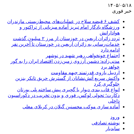
۱۴۰۵/۰۵/۱۸
خبر فوری
کشف ۶ قبضه سلاح در عملیات‌های محیط‌زیستی مازندران
ورزشگاه یادگار امام تبریز آماده میزبانی از تراکتور و
هوادارانش
تردد زائران اربعین در خوزستان از مرز ۲ میلیون گذشت
خدمات‌رسانی به زائران اربعین در خوزستان تا آخرین نفر
ادامه دارد
اجتماع خونخواهی رهبر شهید در نوشهر
مدنی‌زاده: دشمن آرزوی زمین‌زدن اقتصاد ایران را به گور
خواهد برد
اردبیل بازوی قدرتمند جبهه مقاومت
واکنش سریع آتش‌نشانان از گسترش حریق تانکر بنزین
جلوگیری کرد
انواع قاب بندی دیوار با گچبری پیش ساخته پلی یورتان
دکارت؛ تحولی لوکس، فوری و بدون تخریب در دکوراسیون
داخلی
آماده سازی موکب محسنین گیلان در کربلای معلی
ورود
نوشته تصادفی
سایدبار