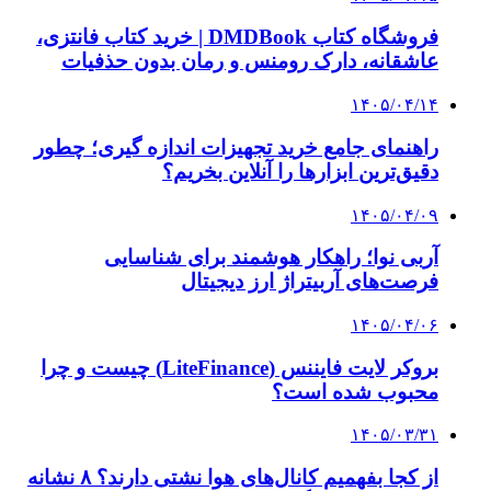
فروشگاه کتاب DMDBook | خرید کتاب فانتزی،
عاشقانه، دارک رومنس و رمان بدون حذفیات
۱۴۰۵/۰۴/۱۴
راهنمای جامع خرید تجهیزات اندازه گیری؛ چطور
دقیق‌ترین ابزارها را آنلاین بخریم؟
۱۴۰۵/۰۴/۰۹
آربی نوا؛ راهکار هوشمند برای شناسایی
فرصت‌های آربیتراژ ارز دیجیتال
۱۴۰۵/۰۴/۰۶
بروکر لایت فایننس (LiteFinance) چیست و چرا
محبوب شده است؟
۱۴۰۵/۰۳/۳۱
از کجا بفهمیم کانال‌های هوا نشتی دارند؟ ۸ نشانه