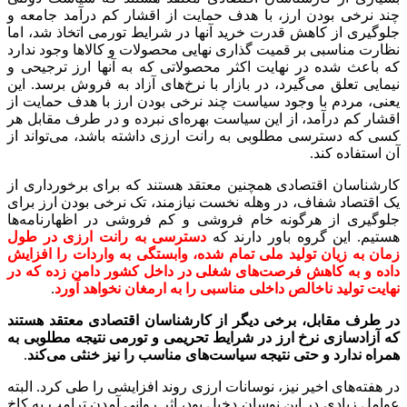
چند نرخی بودن ارز، با هدف حمایت از اقشار کم درآمد جامعه و
جلوگیری از کاهش قدرت خرید آنها در شرایط تورمی اتخاذ شد، اما
نظارت مناسبی بر قمیت گذاری نهایی محصولات و کالاها وجود ندارد
که باعث شده در نهایت اکثر محصولاتی که به آنها ارز ترجیحی و
نیمایی تعلق می‌گیرد، در بازار با نرخ‌های آزاد به فروش برسد. این
یعنی، مردم با وجود سیاست چند نرخی بودن ارز با هدف حمایت از
اقشار کم درآمد، از این سیاست بهره‌ای نبرده و در طرف مقابل هر
کسی که دسترسی مطلوبی به رانت ارزی داشته باشد، می‌تواند از
آن استفاده کند.
کارشناسان اقتصادی همچنین معتقد هستند که برای برخورداری از
یک اقتصاد شفاف، در وهله نخست نیازمند، تک نرخی بودن ارز برای
جلوگیری از هرگونه خام فروشی و کم فروشی در اظهارنامه‌ها
هستیم. این گروه باور دارند که
دسترسی به رانت ارزی در طول
زمان به زیان تولید ملی تمام شده، وابستگی به واردات را افزایش
داده و به کاهش فرصت‌های شغلی در داخل کشور دامن زده که در
نهایت تولید ناخالص داخلی مناسبی را به ارمغان نخواهد آورد
.
در طرف مقابل، برخی دیگر از کارشناسان اقتصادی معتقد هستند
که آزادسازی نرخ ارز در شرایط تحریمی و تورمی نتیجه مطلوبی به
همراه ندارد و حتی نتیجه سیاست‌های مناسب را نیز خنثی می‌کند
.
در هفته‌های اخیر نیز، نوسانات ارزی روند افزایشی را طی کرد. البته
عوامل زیادی در این نوسان دخیل بود، اثر روانی آمدن ترامپ به کاخ