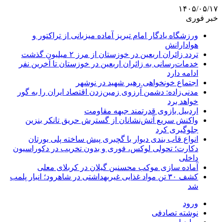
۱۴۰۵/۰۵/۱۷
خبر فوری
ورزشگاه یادگار امام تبریز آماده میزبانی از تراکتور و
هوادارانش
تردد زائران اربعین در خوزستان از مرز ۲ میلیون گذشت
خدمات‌رسانی به زائران اربعین در خوزستان تا آخرین نفر
ادامه دارد
اجتماع خونخواهی رهبر شهید در نوشهر
مدنی‌زاده: دشمن آرزوی زمین‌زدن اقتصاد ایران را به گور
خواهد برد
اردبیل بازوی قدرتمند جبهه مقاومت
واکنش سریع آتش‌نشانان از گسترش حریق تانکر بنزین
جلوگیری کرد
انواع قاب بندی دیوار با گچبری پیش ساخته پلی یورتان
دکارت؛ تحولی لوکس، فوری و بدون تخریب در دکوراسیون
داخلی
آماده سازی موکب محسنین گیلان در کربلای معلی
کشف ۳۰ تن مواد غذایی غیربهداشتی در شاهرود؛ انبار پلمب
شد
ورود
نوشته تصادفی