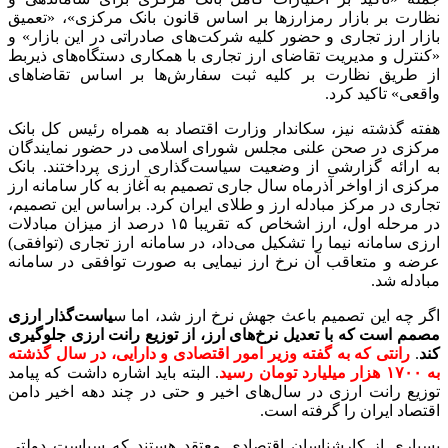
نظارت بر بازار رمزارزها بر اساس قانون بانک مرکزی»، «تعمیق
بازار ارز تجاری و حضور کلیه شرکت‌های صادراتی در این بازار» و
«کنترل و مدیریت تقاضای ارز تجاری با همکاری دستگاه‌های ذیربط
از طریق نظارت بر کلیه ثبت سفارش‌ها بر اساس تقاضاهای
واقعی» تاکید کرد.
هفته گذشته نیز، سکاندار وزارت اقتصاد به همراه رئیس کل بانک
مرکزی در صحن علنی مجلس شورای اسلامی در حضور نمایندگان
به ارائه گزارشی از وضعیت سیاست‌گذاری ارزی پرداختند. بانک
مرکزی از اواخر آذرماه سال جاری تصمیم به آغاز به کار سامانه ارز
تجاری در مرکز مبادله ارز و طلای ایران کرد. براساس این تصمیم،
در مرحله اول، ارز اشخاص که تقریبا ۱۵ درصد از میزان مبادلات
ارزی سامانه نیما را تشکیل می‌داد، در سامانه ارز تجاری (توافقی)
عرضه و متعاقب آن نرخ ارز نیمایی به صورت توافقی در سامانه
مبادله شد.
اگر چه این تصمیم باعث جهش نرخ ارز شد، اما س
یاست‌گذار ارزی
مصمم است که با تعدیل نرخ‌های ارز، از توزیع رانت ارزی جلوگیری
کند
.
رانتی که به گفته وزیر امور اقتصادی و دارایی، در سال گذشته
به ۱۷۰۰ هزار میلیارد تومان رسید
. البته باید اشاره داشت که پیامد
توزیع رانت ارزی در سال‌های اخیر و حتی در چند دهه اخیر دامن
اقتصاد ایران را گرفته است.
بسیاری از کارشناسان اقتصادی معتقد هستند که سیاست دولتی