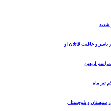
 شدند
یاسر و عاقبت قاتلان او
 تیر ماه