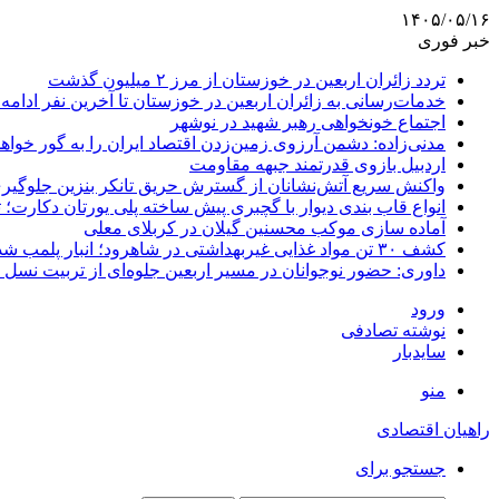
۱۴۰۵/۰۵/۱۶
خبر فوری
تردد زائران اربعین در خوزستان از مرز ۲ میلیون گذشت
خدمات‌رسانی به زائران اربعین در خوزستان تا آخرین نفر ادامه 
اجتماع خونخواهی رهبر شهید در نوشهر
مدنی‌زاده: دشمن آرزوی زمین‌زدن اقتصاد ایران را به گور خواهد
اردبیل بازوی قدرتمند جبهه مقاومت
واکنش سریع آتش‌نشانان از گسترش حریق تانکر بنزین جلوگیر
انواع قاب بندی دیوار با گچبری پیش ساخته پلی یورتان دکارت
آماده سازی موکب محسنین گیلان در کربلای معلی
کشف ۳۰ تن مواد غذایی غیربهداشتی در شاهرود؛ انبار پلمب شد
داوری: حضور نوجوانان در مسیر اربعین جلوه‌ای از تربیت نس
ورود
نوشته تصادفی
سایدبار
منو
راهیان اقتصادی
جستجو برای