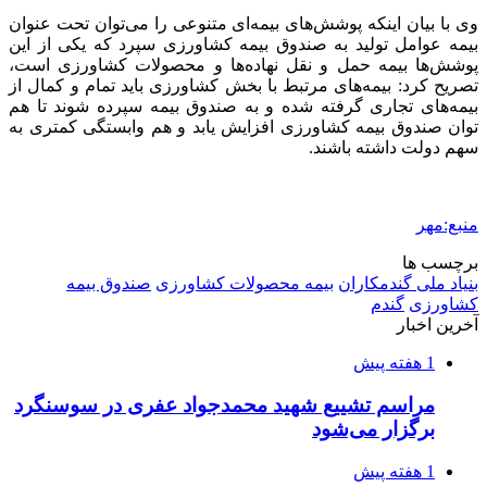
شفاف‌سازی ۲۸ میلیارد یورو تعهدات ارزی
2 هفته پیش
اکیپ صیادان غیرمجاز ماهی در سنقروکلیایی
دستگیر شدند
2 هفته پیش
ماجرای پیشگویی صریح پیامبر(ع) درباره شهادت
عمار یاسر و عاقبت قاتلان او
2 هفته پیش
اعزام ۱۷۰ دستگاه ماشین‌آلات شهرداری تهران
برای مراسم اربعین
2 هفته پیش
صفحه اول روزنامه‌های کرمانشاه چهارشنبه سی و
یکم تیر ماه