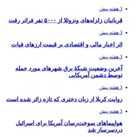
پروژه را تعیین می‌کند؟
3 هفته پیش
تفکر «تساوی» باعث صعود نکردن تیم ملی شد/
فدراسیون نگاهش را عوض کند
4 هفته پیش
از کجا تجهیزات ترافیکی باکیفیت بخریم؟ راهنمای
انتخاب بهترین فروشنده
4 هفته پیش
ساقط شدن ۴۸۳۰ پهپاد اوکراینی با آتش پدافند
روسیه
4 هفته پیش
افزایش ۳ تا ۴ درجه‌ای دما در ایلام تا اواخر هفته
4 هفته پیش