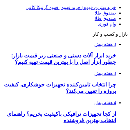
۱۴۰۵/۰۴/۱۵
فروشگاه کتاب DMDBook | خرید کتاب فانتزی،
عاشقانه، دارک رومنس و رمان بدون حذفیات
۱۴۰۵/۰۴/۱۴
راهنمای جامع خرید تجهیزات اندازه گیری؛ چطور
دقیق‌ترین ابزارها را آنلاین بخریم؟
۱۴۰۵/۰۴/۰۹
آربی نوا؛ راهکار هوشمند برای شناسایی
فرصت‌های آربیتراژ ارز دیجیتال
۱۴۰۵/۰۴/۰۶
بروکر لایت فایننس (LiteFinance) چیست و چرا
محبوب شده است؟
۱۴۰۵/۰۳/۳۱