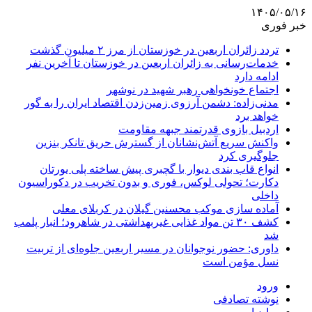
۱۴۰۵/۰۵/۱۶
خبر فوری
تردد زائران اربعین در خوزستان از مرز ۲ میلیون گذشت
خدمات‌رسانی به زائران اربعین در خوزستان تا آخرین نفر
ادامه دارد
اجتماع خونخواهی رهبر شهید در نوشهر
مدنی‌زاده: دشمن آرزوی زمین‌زدن اقتصاد ایران را به گور
خواهد برد
اردبیل بازوی قدرتمند جبهه مقاومت
واکنش سریع آتش‌نشانان از گسترش حریق تانکر بنزین
جلوگیری کرد
انواع قاب بندی دیوار با گچبری پیش ساخته پلی یورتان
دکارت؛ تحولی لوکس، فوری و بدون تخریب در دکوراسیون
داخلی
آماده سازی موکب محسنین گیلان در کربلای معلی
کشف ۳۰ تن مواد غذایی غیربهداشتی در شاهرود؛ انبار پلمب
شد
داوری: حضور نوجوانان در مسیر اربعین جلوه‌ای از تربیت
نسل مؤمن است
ورود
نوشته تصادفی