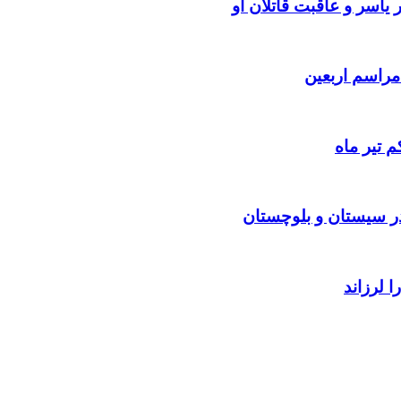
یاسر و عاقبت قاتلان او
 تیر ماه