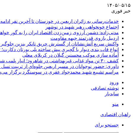
۱۴۰۵/۰۵/۱۵
خبر فوری
خدمات‌رسانی به زائران اربعین در خوزستان تا آخرین نفر ادامه 
اجتماع خونخواهی رهبر شهید در نوشهر
مدنی‌زاده: دشمن آرزوی زمین‌زدن اقتصاد ایران را به گور خواهد
اردبیل بازوی قدرتمند جبهه مقاومت
واکنش سریع آتش‌نشانان از گسترش حریق تانکر بنزین جلوگیر
انواع قاب بندی دیوار با گچبری پیش ساخته پلی یورتان دکارت
آماده سازی موکب محسنین گیلان در کربلای معلی
کشف ۳۰ تن مواد غذایی غیربهداشتی در شاهرود؛ انبار پلمب شد
داوری: حضور نوجوانان در مسیر اربعین جلوه‌ای از تربیت نس
مراسم تشییع شهید محمدجواد عفری در سوسنگرد برگزار می‌
ورود
نوشته تصادفی
سایدبار
منو
راهیان اقتصادی
جستجو برای