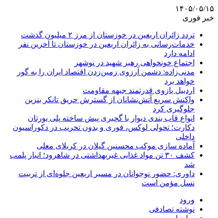
۱۴۰۵/۰۵/۱۵
خبر فوری
تردد زائران اربعین در خوزستان از مرز ۲ میلیون گذشت
خدمات‌رسانی به زائران اربعین در خوزستان تا آخرین نفر
ادامه دارد
اجتماع خونخواهی رهبر شهید در نوشهر
مدنی‌زاده: دشمن آرزوی زمین‌زدن اقتصاد ایران را به گور
خواهد برد
اردبیل بازوی قدرتمند جبهه مقاومت
واکنش سریع آتش‌نشانان از گسترش حریق تانکر بنزین
جلوگیری کرد
انواع قاب بندی دیوار با گچبری پیش ساخته پلی یورتان
دکارت؛ تحولی لوکس، فوری و بدون تخریب در دکوراسیون
داخلی
آماده سازی موکب محسنین گیلان در کربلای معلی
کشف ۳۰ تن مواد غذایی غیربهداشتی در شاهرود؛ انبار پلمب
شد
داوری: حضور نوجوانان در مسیر اربعین جلوه‌ای از تربیت
نسل مؤمن است
ورود
نوشته تصادفی