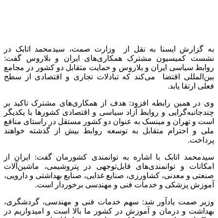
خصوصی از خدمات فنی و مهندسی تا صدور خدمات بهداشتی و
گردشگری و در زنجیره تولید غذا نقش محوری دارد.
اتابک تسهیل صدور روادید برای شهروندان و تجار ایرانی، برقراری
پرواز مستقیم بین تهران و بلاروس را از مقدمات افزایش
همکاری‌های دو جانبه دانست و رفع موانع بانکی را باعث گشایش
گره امور تجاری و افزایش تبادلات میان دو کشور عنوان کرد.
وی همکاری دو کشور در حوزه صنعت را خوب ارزیابی کرد و بر
افزایش تولید به عنوان شاه بیت گسترش همکاری‌ها تاکید کرد.
اتابک صادرات نفتی، پتروشیمی و تجهیزات مرتبط با آن را از
زمینه‌هایی آماده همکاری برشمرد و ساخت نیرو گاه، تعمیر و تجهیز
و نگهداری نیروگاه حرارتی را از جمله کارهای در دست همکاری نام
برد.
وزیر صمت خطوط فرآوری معادن و فلزات، خط تولید مواد غذایی،
ساخت تجهیزات پزشکی را از دیگر زمینه‌های مساعد همکاری میان
دو کشور اعلام کرد.
سیدمحمد اتابک بر موقعیت ژئو استراتژیک ایران در دسترسی به
آب‌های آزاد اشاره کرد و گفت: بلاروس می‌تواند در جنوب ایران با
ایجاد پایگاه صادراتی، علاوه بر دسترسی به بازار ایران، به بازار شبه
قاره هند، آفریقا و آسیای جنوب‌شرقی دسترسی داشته باشد.