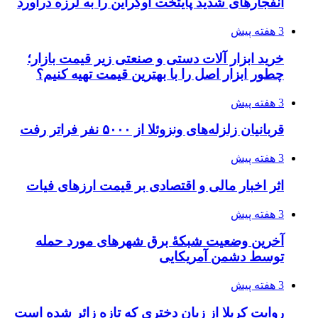
پروژه را تعیین می‌کند؟
3 هفته پیش
تفکر «تساوی» باعث صعود نکردن تیم ملی شد/
فدراسیون نگاهش را عوض کند
3 هفته پیش
از کجا تجهیزات ترافیکی باکیفیت بخریم؟ راهنمای
انتخاب بهترین فروشنده
4 هفته پیش
ساقط شدن ۴۸۳۰ پهپاد اوکراینی با آتش پدافند
روسیه
4 هفته پیش
افزایش ۳ تا ۴ درجه‌ای دما در ایلام تا اواخر هفته
4 هفته پیش