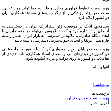
شفاف‌سازی ۲۸ میلیارد یورو تعهدات ارزی
2 هفته پیش
اکیپ صیادان غیرمجاز ماهی در سنقروکلیایی
دستگیر شدند
2 هفته پیش
ماجرای پیشگویی صریح پیامبر(ع) درباره شهادت
عمار یاسر و عاقبت قاتلان او
2 هفته پیش
اعزام ۱۷۰ دستگاه ماشین‌آلات شهرداری تهران
برای مراسم اربعین
2 هفته پیش
صفحه اول روزنامه‌های کرمانشاه چهارشنبه سی و
یکم تیر ماه