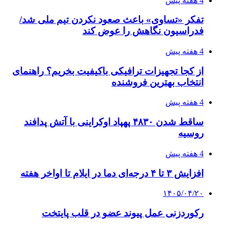
4 هفته پیش
تفکر «تساوی» باعث صعود نکردن تیم ملی شد/
فدراسیون نگاهش را عوض کند
4 هفته پیش
از کجا تجهیزات ترافیکی باکیفیت بخریم؟ راهنمای
انتخاب بهترین فروشنده
4 هفته پیش
ساقط شدن ۴۸۳۰ پهپاد اوکراینی با آتش پدافند
روسیه
4 هفته پیش
افزایش ۳ تا ۴ درجه‌ای دما در ایلام تا اواخر هفته
۱۴۰۵/۰۴/۲۰
رکوردزنی عمل پیوند عضو در قلب پایتخت