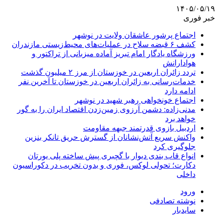
۱۴۰۵/۰۵/۱۹
خبر فوری
اجتماع پرشور عاشقان ولایت در نوشهر
کشف ۶ قبضه سلاح در عملیات‌های محیط‌زیستی مازندران
ورزشگاه یادگار امام تبریز آماده میزبانی از تراکتور و
هوادارانش
تردد زائران اربعین در خوزستان از مرز ۲ میلیون گذشت
خدمات‌رسانی به زائران اربعین در خوزستان تا آخرین نفر
ادامه دارد
اجتماع خونخواهی رهبر شهید در نوشهر
مدنی‌زاده: دشمن آرزوی زمین‌زدن اقتصاد ایران را به گور
خواهد برد
اردبیل بازوی قدرتمند جبهه مقاومت
واکنش سریع آتش‌نشانان از گسترش حریق تانکر بنزین
جلوگیری کرد
انواع قاب بندی دیوار با گچبری پیش ساخته پلی یورتان
دکارت؛ تحولی لوکس، فوری و بدون تخریب در دکوراسیون
داخلی
ورود
نوشته تصادفی
سایدبار