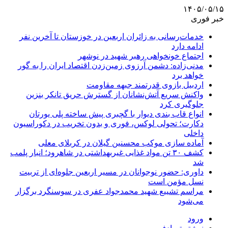
۱۴۰۵/۰۵/۱۵
خبر فوری
خدمات‌رسانی به زائران اربعین در خوزستان تا آخرین نفر
ادامه دارد
اجتماع خونخواهی رهبر شهید در نوشهر
مدنی‌زاده: دشمن آرزوی زمین‌زدن اقتصاد ایران را به گور
خواهد برد
اردبیل بازوی قدرتمند جبهه مقاومت
واکنش سریع آتش‌نشانان از گسترش حریق تانکر بنزین
جلوگیری کرد
انواع قاب بندی دیوار با گچبری پیش ساخته پلی یورتان
دکارت؛ تحولی لوکس، فوری و بدون تخریب در دکوراسیون
داخلی
آماده سازی موکب محسنین گیلان در کربلای معلی
کشف ۳۰ تن مواد غذایی غیربهداشتی در شاهرود؛ انبار پلمب
شد
داوری: حضور نوجوانان در مسیر اربعین جلوه‌ای از تربیت
نسل مؤمن است
مراسم تشییع شهید محمدجواد عفری در سوسنگرد برگزار
می‌شود
ورود