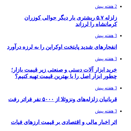
3 هفته پیش
هواپیماهای سوخت‌رسان آمریکا برای اسرائیل
دردسرساز شد
3 هفته پیش
چرا انتخاب تامین‌کننده تجهیزات جوشکاری، کیفیت
پروژه را تعیین می‌کند؟
3 هفته پیش
تفکر «تساوی» باعث صعود نکردن تیم ملی شد/
فدراسیون نگاهش را عوض کند
3 هفته پیش
از کجا تجهیزات ترافیکی باکیفیت بخریم؟ راهنمای
انتخاب بهترین فروشنده
3 هفته پیش
ساقط شدن ۴۸۳۰ پهپاد اوکراینی با آتش پدافند