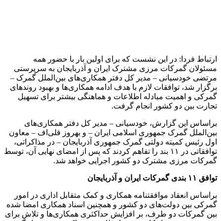
پیشنهاد طرف ایرانی برای پذیرش اتوبوس و مسافران متردد از مرز
بیله‌سوار بین دو کشور در روز با هدف تامین رفاه حال مسافران،
مورد پذیرش طرف آذربایجانی قرار گرفت.
دو طرف توافق کردند تلاش نمایند تا بیشترین تعداد پذیرش کامیون
در روز انجام شود.
طرف ایرانی پیشنهاد داد به منظور تسهیل و تسریع در ترخیص کالاها
به سمت نخجوان انتقال کالا به صورت کانتینری انجام شود.
توافق شد مدیران مرزی دو طرف تعداد کامیون‌های در صف انتظار
خروج را روزانه به طرف مقابل اعلام کنند. این رقم مبنای حداقل
پذیرش کامیون‌ها از سوی گمرک هر طرف خواهد بود.
طرف ایرانی از طرف آذربایجانی درخواست کرد تا کامیون‌ها را به
دلیل مشکلاتی از جمله سوخت یا گذرنامه مرجوع نکند و برای رفع
مشکل با مدیر مرز مربوطه هماهنگی کند.
پیشنهاد طرف آذربایجانی مبنی بر پذیرش متقابل اسکن محموله‌های
تجاری مورد توافق قرار گرفت و مقرر شد در این خصوص
تفاهم‌نامه همکاری تنظیم و پس از امضای آن، گروه کاری مشترک
اقدامات لازم برای عملیاتی نمودن این تصمیم را اجرا کنند.
توافق شد تا آغاز تبادل الکترونیکی اطلاعات، گواهی (CMR) توسط