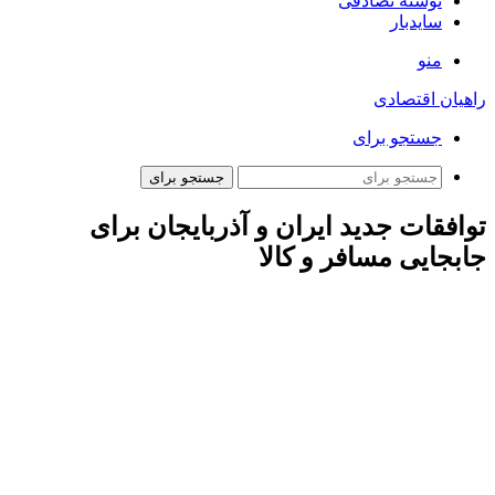
نوشته تصادفی
سایدبار
منو
راهیان اقتصادی
جستجو برای
جستجو برای
توافقات جدید ایران و آذربایجان برای
جابجایی مسافر و کالا
ارتباط فردا: در این نشست که برای اولین بار با حضور همه
مسئولان گمرکات مرزی مشترک ایران و آذربایجان به سرپرستی
مرتضی خودسیانی – مدیر کل دفتر همکاری‌های بین‌الملل گمرک –
برگزار شد، توافقات لازم با هدف ادامه همکاری‌ها و بهبود روندهای