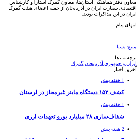
اعزام ۱۷۰ دستگاه ماشین‌آلات شهرداری تهران
برای مراسم اربعین
2 هفته پیش
صفحه اول روزنامه‌های کرمانشاه چهارشنبه سی و
یکم تیر ماه
2 هفته پیش
کشف حدود ۳۰۰ کیلوگرم موادمخدر و ۶ قبضه سلاح
در سیستان و بلوچستان
2 هفته پیش
زلزله ۵.۷ ریشتری بار دیگر حوالی کوزران
کرمانشاه را لرزاند
3 هفته پیش
انفجارهای شدید پایتخت اوکراین را به لرزه درآورد