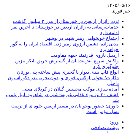
۱۴۰۵/۰۵/۱۶
خبر فوری
تردد زائران اربعین در خوزستان از مرز ۲ میلیون گذشت
خدمات‌رسانی به زائران اربعین در خوزستان تا آخرین نفر
ادامه دارد
اجتماع خونخواهی رهبر شهید در نوشهر
مدنی‌زاده: دشمن آرزوی زمین‌زدن اقتصاد ایران را به گور
خواهد برد
اردبیل بازوی قدرتمند جبهه مقاومت
واکنش سریع آتش‌نشانان از گسترش حریق تانکر بنزین
جلوگیری کرد
انواع قاب بندی دیوار با گچبری پیش ساخته پلی یورتان
دکارت؛ تحولی لوکس، فوری و بدون تخریب در دکوراسیون
داخلی
آماده سازی موکب محسنین گیلان در کربلای معلی
کشف ۳۰ تن مواد غذایی غیربهداشتی در شاهرود؛ انبار پلمب
شد
داوری: حضور نوجوانان در مسیر اربعین جلوه‌ای از تربیت
نسل مؤمن است
ورود
نوشته تصادفی