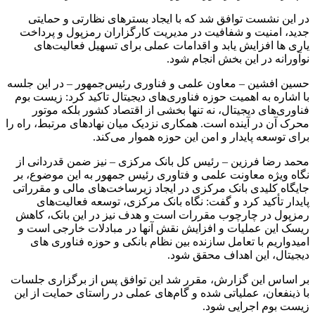
در این نشست توافق شد که با ایجاد بسترهای نظارتی و حمایتی
جدید، امنیت و شفافیت در مدیریت کارگزاران رمزپول و پرداخت
‌یاری‌ ها افزایش یابد و اقدامات عملی برای تسهیل فعالیت‌های
نوآورانه در این بخش انجام شود.
حسین افشین – معاون علمی و فناوری رئیس‌جمهور – در این جلسه
با اشاره به اهمیت حوزه فناوری‌های دیجیتال تاکید کرد: زیست‌ بوم
فناوری‌های دیجیتال، نه تنها بخشی از اقتصاد کشور بلکه موتور
محرک آن در آینده است. همکاری نزدیک میان نهادهای مرتبط، راه را
برای توسعه پایدار و امن این حوزه هموار می‌کند.
محمد رضا فرزین – رئیس کل بانک مرکزی – نیز ضمن قدردانی از
نگاه ویژه معاونت علمی و فتاوری رئیس جمهور به این موضوع، بر
جایگاه کلیدی بانک مرکزی در ایجاد زیرساخت‌های مالی و مقرراتی
پایدار تأکید کرد و گفت: نگاه بانک مرکزی، توسعه فعالیت‌های
رمزپول در چارچوب مقررات است و هدف نیز در این بانک، کاهش
ریسک این عملیات و افزایش نقش آنها در مبادلات خارجی است و
امیدواریم با تعامل سازنده بین نظام بانکی و حوزه فناوری های
دیجیتال، این اهداف محقق شود.
بر اساس این گزارش، مقرر شد این توافق پس از برگزاری جلسات
با ذینفعان، عملیاتی شده و گام‌های عملی در راستای حمایت از این
زیست ‌بوم اجرایی شود.