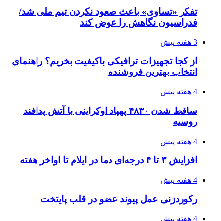
تفکر «تساوی» باعث صعود نکردن تیم ملی شد/
فدراسیون نگاهش را عوض کند
3 هفته پیش
از کجا تجهیزات ترافیکی باکیفیت بخریم؟ راهنمای
انتخاب بهترین فروشنده
4 هفته پیش
ساقط شدن ۴۸۳۰ پهپاد اوکراینی با آتش پدافند
روسیه
4 هفته پیش
افزایش ۳ تا ۴ درجه‌ای دما در ایلام تا اواخر هفته
4 هفته پیش
رکوردزنی عمل پیوند عضو در قلب پایتخت
4 هفته پیش