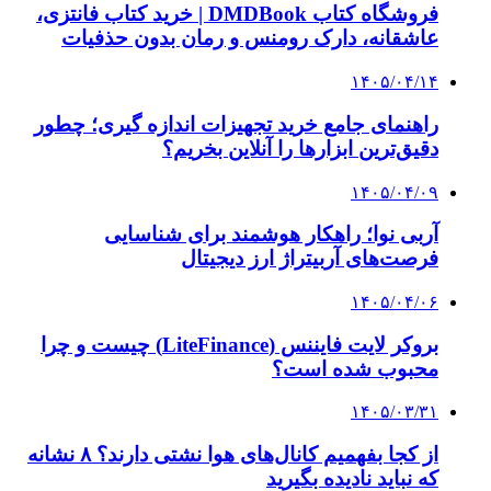
فروشگاه کتاب DMDBook | خرید کتاب فانتزی،
عاشقانه، دارک رومنس و رمان بدون حذفیات
۱۴۰۵/۰۴/۱۴
راهنمای جامع خرید تجهیزات اندازه گیری؛ چطور
دقیق‌ترین ابزارها را آنلاین بخریم؟
۱۴۰۵/۰۴/۰۹
آربی نوا؛ راهکار هوشمند برای شناسایی
فرصت‌های آربیتراژ ارز دیجیتال
۱۴۰۵/۰۴/۰۶
بروکر لایت فایننس (LiteFinance) چیست و چرا
محبوب شده است؟
۱۴۰۵/۰۳/۳۱
از کجا بفهمیم کانال‌های هوا نشتی دارند؟ ۸ نشانه
که نباید نادیده بگیرید