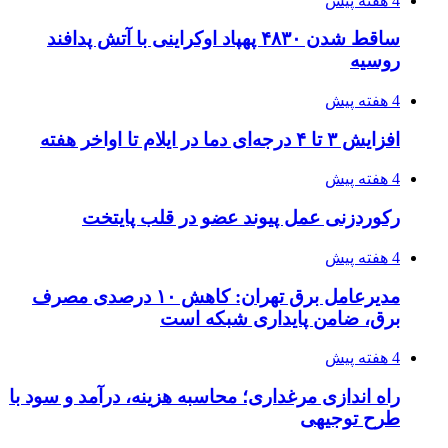
احتمال بازگشت نرخ حمل دریایی به قبل از جنگ
طی ۲ تا ۳ ماه آینده
۱۴۰۵/۰۴/۱۵
شکست شاگردان قهرمانی مقابل چین تایپه/ تلاش
برای عنوان یازدهمی
۱۴۰۵/۰۴/۱۵
فروشگاه کتاب DMDBook | خرید کتاب فانتزی،
عاشقانه، دارک رومنس و رمان بدون حذفیات
۱۴۰۵/۰۴/۱۴
راهنمای جامع خرید تجهیزات اندازه گیری؛ چطور
دقیق‌ترین ابزارها را آنلاین بخریم؟
پیوندها
خرید بهترین قهوه | خرید قهوه | قهوه گرنیکا کافی
صندوق طلا