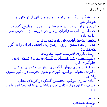
۱۴۰۵/۰۵/۱۷
خبر فوری
ورزشگاه یادگار امام تبریز آماده میزبانی از تراکتور و
هوادارانش
تردد زائران اربعین در خوزستان از مرز ۲ میلیون گذشت
خدمات‌رسانی به زائران اربعین در خوزستان تا آخرین نفر
ادامه دارد
اجتماع خونخواهی رهبر شهید در نوشهر
مدنی‌زاده: دشمن آرزوی زمین‌زدن اقتصاد ایران را به گور
خواهد برد
اردبیل بازوی قدرتمند جبهه مقاومت
واکنش سریع آتش‌نشانان از گسترش حریق تانکر بنزین
جلوگیری کرد
انواع قاب بندی دیوار با گچبری پیش ساخته پلی یورتان
دکارت؛ تحولی لوکس، فوری و بدون تخریب در دکوراسیون
داخلی
آماده سازی موکب محسنین گیلان در کربلای معلی
کشف ۳۰ تن مواد غذایی غیربهداشتی در شاهرود؛ انبار پلمب
شد
ورود
نوشته تصادفی