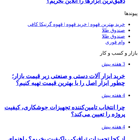
طرح توجیهی
۱۴۰۵/۰۴/۱۵
فروشگاه کتاب DMDBook | خرید کتاب فانتزی،
عاشقانه، دارک رومنس و رمان بدون حذفیات
۱۴۰۵/۰۴/۱۴
راهنمای جامع خرید تجهیزات اندازه گیری؛ چطور
دقیق‌ترین ابزارها را آنلاین بخریم؟
۱۴۰۵/۰۴/۰۹
آربی نوا؛ راهکار هوشمند برای شناسایی
فرصت‌های آربیتراژ ارز دیجیتال
۱۴۰۵/۰۴/۰۶
بروکر لایت فایننس (LiteFinance) چیست و چرا
محبوب شده است؟