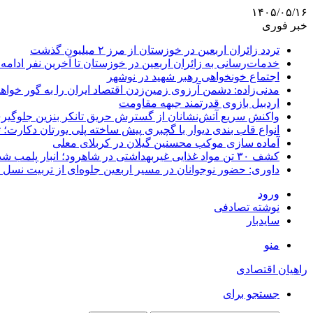
۱۴۰۵/۰۵/۱۶
خبر فوری
تردد زائران اربعین در خوزستان از مرز ۲ میلیون گذشت
خدمات‌رسانی به زائران اربعین در خوزستان تا آخرین نفر ادامه 
اجتماع خونخواهی رهبر شهید در نوشهر
مدنی‌زاده: دشمن آرزوی زمین‌زدن اقتصاد ایران را به گور خواهد
اردبیل بازوی قدرتمند جبهه مقاومت
واکنش سریع آتش‌نشانان از گسترش حریق تانکر بنزین جلوگیر
انواع قاب بندی دیوار با گچبری پیش ساخته پلی یورتان دکارت
آماده سازی موکب محسنین گیلان در کربلای معلی
کشف ۳۰ تن مواد غذایی غیربهداشتی در شاهرود؛ انبار پلمب شد
داوری: حضور نوجوانان در مسیر اربعین جلوه‌ای از تربیت نس
ورود
نوشته تصادفی
سایدبار
منو
راهیان اقتصادی
جستجو برای