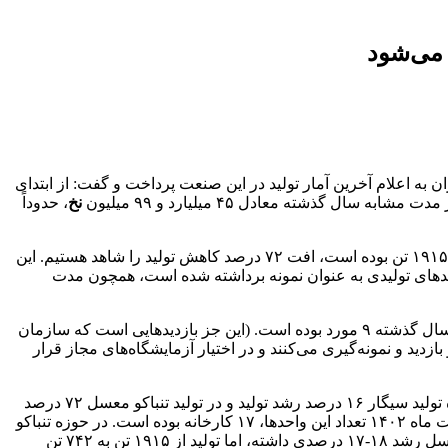
 می‌شود
 به اعلام آخرین آمار تولید در این صنعت پرداخت و گفت: از ابتدای
 سال گذشته معادل ۴۵ میلیارد و ۹۹ میلیون
نخ
، حدوداً
وی افزود: در حوزه تنباکو معسل نیز در مجموع در هشت ماهه ۱۴۰۳ حدود ۷۴۱ تن تولید شده است که نسبت به مدت مشابه سال ۱۴۰۲ که ۱۹۱۵ تن بوده است، افت ۷۲ درصد کاهش تولید را شاهد هستیم. این
دهای تولیدی به عنوان نمونه برداشته شده است، همچون مدت
تاجدار خاطرنشان کرد: در خصوص بازدید از کارخانجات ما، طی هشت ماهه امسال، ۱۹ مورد از طریق ستاد اتفاق افتاده که در هشت ماهه سال گذشته ۹ مورد بوده است. (این جز بازدیدهایی است که سازمان
زدید و نمونه‌گیری می‌کنند و در اختیار آزمایشگاه‌های مجاز قرار
رئیس انجمن تولیدکنندگان، واردکنندگان و صادرکنندگان محصولات دخانی تصریح کرد: همانطور که اشاره شد، آمار نشان می‌دهد که در حوزه تولید سیگار ۱۶ درصد رشد تولید و در تولید تنباکو معسل ۷۲ درصد
کاهش تولید داشته‌ایم؛ این در حالی است که تعداد واحدهای تولیدی فعال در هشت ماهه سال ۱۴۰۳ در حوزه سیگار ۱۸ مورد بوده که در هشت ماه ۱۴۰۲ تعداد این واحدها، ۱۷ کارخانه بوده است. در حوزه تنباکو
در سال ۱۴۰۳جاری ۶۵ واحد تولیدی فعالیت می‌کنند، در حالیکه در سال گذشته، ۵۱ واحد تولیدی داشتیم؛ تعداد واحدهای تولیدی در تنباکو معسل رشد ۱۸-۱۷ درصدی داشته، اما تولید از ۱۹۱۵ تن به ۷۴۲ تن