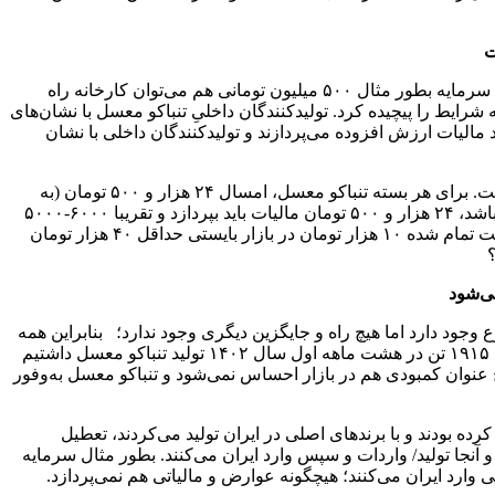
ت
وی تشریح کرد: تولید تنباکو معسل چندان کار پیچیده‌ای نیست و نیاز به تجهیزات و ماشین‌آلات خیلی حرفه‌ای ندارد و در یک فضای محدود و با سرمایه بطور مثال ۵۰۰ میلیون تومانی هم می‌توان کارخانه راه
د که شرایط را پیچیده کرد. تولیدکنندگان داخلیِ تنباکو معسل با نشان‌های
ارزش افزوده باید بپردازند و دو درصد هم حق انحصار می‌پردازند. بر این اساس تولیدکنندگان داخلی با نشان ایرانی ۴۲ درصد مالیات ارزش افزوده می‌پردازند و تولیدکنندگان داخلی با نشان
تاجدار ادامه داد: علاوه بر این، مالیات دیگری هم در قالب برنامه توسعه هفتم مصوب شد که به مالیات گرمی برای تنباکو معسل معروف است. برای هر بسته تنباکو معسل، امسال ۲۴ هزار و ۵۰۰ تومان (به
ازای هر ۵۰ گرم تنباکو معسل) مالیات در نظر گرفته‌اند. بر این اساس اگر قیمت تمام شده‌ یک بسته تنباکو برای واحد تولیدی ۱۰ هزار تومان باشد، ۲۴ هزار و ۵۰۰ تومان مالیات باید بپردازد و تقریبا ۶۰۰۰-۵۰۰۰
تومان هم مالیات درصدی (گرمی) محاسبه می‌شود. بنابراین یک بسته تنباکو معسل، تنها ۳۰ هزار تومان در مجموع مالیات دارد که با کف قیمت تمام شده ۱۰ هزار تومان در بازار بایستی حداقل ۴۰ هزار تومان
ی‌شود
 وجود دارد اما هیچ راه و جایگزین دیگری وجود ندارد؛ بنابراین همه
مجبور هستند که خلاف قانون، دور بزنند؛ فضایی ایجاد شده که ۹۵-۹۰ درصد، خلاف قانون عمل می‌شود و آمار هم واضح نشان می‌دهد؛ اینکه ۱۹۱۵ تن در هشت ماهه اول سال ۱۴۰۲ تولید تنباکو معسل داشتیم
ل‌مان به ۷۴۱ میلیون رسیده است، این درحالیست که به هیچ عنوان کمبودی هم در بازار احساس نمی‌شود و تنباکو معسل به‌وفور
ه بودند و با برندهای اصلی در ایران تولید می‌کردند، تعطیل
آنجا تولید/ واردات و سپس وارد ایران می‌کنند. بطور مثال سرمایه
نی وارد ایران می‌کنند؛ هیچگونه عوارض و مالیاتی هم نمی‌پردازد.