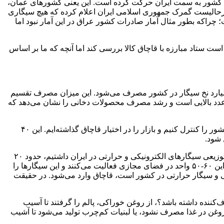
وری که سازمان ملل اعلام کرده است، ۴۵۷ میلیون و ۱۲۲ هزار و ۷۷۰ دلار در سال ۲۰۲۳ سیگار از چند کشور به سمت ایران حرکت کرده است. این یعنی کشورهای عمان،
که از گمرک خارج شده در سال ۲۰۲۳، به سمت ایران رفته است؛ این درحالیست گمرک جمهوری اسلامی ایران اعلام کرده که هیچ سیگاری
چراکه بطور مثال آمار صادرات کشور عراق در این آمار نبود اما
همین ۴۵۷ میلیون دلار معادل بالغ بر ۴۰ میلیارد نخ سیگار است؛ که نیاز است ستاد مبارزه با قاچاق کالا بررسی کند اما آنچه که ما بر اساس
صنفی خاطرنشان کرد: با این اعداد و ارقام و میزان تولیدی که در سال گذشته حدود ۷۹ میلیارد نرخ ثبت کردیم، حدود ۱۱۲-۱۱۰ میلیارد نخ سیگار در کشور مصرف می‌شود. این میزان مصرف تقسیم
خ برای هر نفر! که عدد بالایی است و رشد مصرف محصولات دخانی را نشان می‌دهد که
وی تصریح کرد: سیاست گذاری ما درست نیست؛ عوارض و مالیات را بالا می‌بریم و فشار را به تولیدکننده می‌آوریم اما نمی‌توانیم مرزهای کشور را کنترل کنیم و بازار را در اختیار قاچاق گذاشته‌ایم. این ۴۰
تاجدار در ادامه به موضوع سیگارهای الکترونیکی و حرارتی اشاره کرد و گفت: براساس جست‌وجویی‌هایی که در فضای مجازی از واحدهای توزیعی سیگارهای الکترونیکی و حرارتی در ایران داشتیم، حدود ۲۰
واحد وبسایت و فروشنده مجازی داریم. حدود ۳۰ فروشگاه هم شناسایی شد که فروش حضوری هم دارند (در یک جست‌وجوی اینترنتی) بنابراین ۶۰-۵۰ واحد در فضای مجازی فعالیت می‌کنند و این سیگارها را
ی و سیگار حرارتی در کشور است، قاچاق وارد می‌شود. در حقیقت
ننده داشته باشد؟، از روغن خوراکی، پالم را گرفتند تا آسیب
ا روغن در غذا مصرف نشود، یا لبنیات کم‌چرب تولید می‌شود تا آشیب