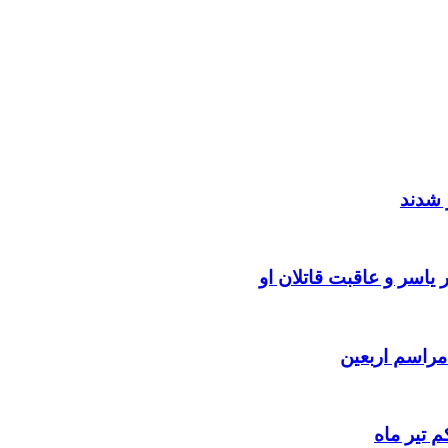
 شدند
یاسر و عاقبت قاتلان او
 تیر ماه