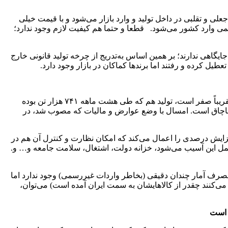
لی و تقلبی در داخل تولید و وارد بازار می‌شود و با قیمت خیلی
 مالیات ۳۰ هزار تومان است) یا قاچاق بصورت غیر رسمی وارد کشور می‌شود. قطعا و حتما هم کیفیت لازم وجود ندارد؛
یگاهی ندارند؛ بر همین اساس به‌تدریج از چرخه تولید قانونی خارج
عطیل کرده و رفتند اما برندها کماکان در بازار وجود دارد.
تاجدار خاطرنشان کرد: مصرف تنباکو معسل کشور سالانه ۱۰ هزار تا ۱۲ هزار تن است. این درحالیست که واردات قانونی از مسیر گمرک، تقریباً صفر است، تولید هم که طی هشت ماهه ۷۴۱ هزار تن بوده
 جعلی یا قاچاق است. امسال با وضع عوارض و مالیات که مصوب شد، در
فزایش درصدی را اعمال می‌کند که امکان نظارت و کنترل آن هم در
تحمل این آسیب می‌شود، خزانه دولت، اشتغال، سلامت جامعه و… و.
ف آمار چندان دقیقی (بخاطر واردات غیررسمی) وجود ندارد اما
ی‌کنند چقدر از کالاهایشان به سمت ایران آمده است) می‌توان،