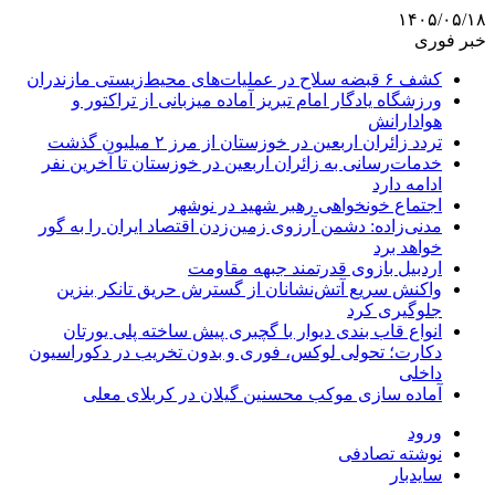
۱۴۰۵/۰۵/۱۸
خبر فوری
کشف ۶ قبضه سلاح در عملیات‌های محیط‌زیستی مازندران
ورزشگاه یادگار امام تبریز آماده میزبانی از تراکتور و
هوادارانش
تردد زائران اربعین در خوزستان از مرز ۲ میلیون گذشت
خدمات‌رسانی به زائران اربعین در خوزستان تا آخرین نفر
ادامه دارد
اجتماع خونخواهی رهبر شهید در نوشهر
مدنی‌زاده: دشمن آرزوی زمین‌زدن اقتصاد ایران را به گور
خواهد برد
اردبیل بازوی قدرتمند جبهه مقاومت
واکنش سریع آتش‌نشانان از گسترش حریق تانکر بنزین
جلوگیری کرد
انواع قاب بندی دیوار با گچبری پیش ساخته پلی یورتان
دکارت؛ تحولی لوکس، فوری و بدون تخریب در دکوراسیون
داخلی
آماده سازی موکب محسنین گیلان در کربلای معلی
ورود
نوشته تصادفی
سایدبار