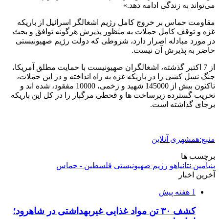
می‌تواند به زندگی ادامه دهد.»
مقاومت حماس بر خروج کامل رژیم اشغالگر اسرائیل از باریکه
غزه و توقف کامل حملات به منظور پذیرش هرگونه توافق و بحث
در مورد مبادله اصرار دارد، شروطی که دولت رژیم صهیونیستی
حاضر به پذیرش آن نیست.
از 7 اکتبر گذشته، اشغالگران صهیونیست با حمایت مطلق آمریکا،
جنگ نسل کشی را در باریکه غزه به راه انداخته و در این حملات،
تاکنون بیش از 145000 شهید و زخمی، 10000 مفقود، شده اند و
تخریب گسترده زیرساخت ها و قحطی مرگبار را در کل این باریکه
برجای گذاشته است.
منبع:همشهری آنلاین
برچسب ها
بنیامین نتانیاهو
رژيم صهيونيستى
فلسطین - حماس
آخرین اخبار
1 هفته پیش
کشف ۳۰ تن مواد غذایی غیربهداشتی در شاهرود؛