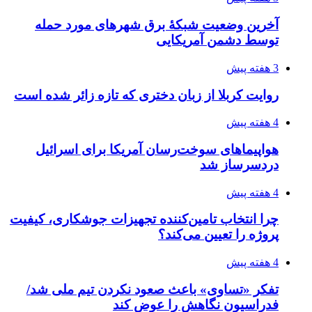
آخرین وضعیت شبکۀ برق شهرهای مورد حمله
توسط دشمن آمریکایی
3 هفته پیش
روایت کربلا از زبان دختری که تازه زائر شده است
4 هفته پیش
هواپیماهای سوخت‌رسان آمریکا برای اسرائیل
دردسرساز شد
4 هفته پیش
چرا انتخاب تامین‌کننده تجهیزات جوشکاری، کیفیت
پروژه را تعیین می‌کند؟
4 هفته پیش
تفکر «تساوی» باعث صعود نکردن تیم ملی شد/
فدراسیون نگاهش را عوض کند