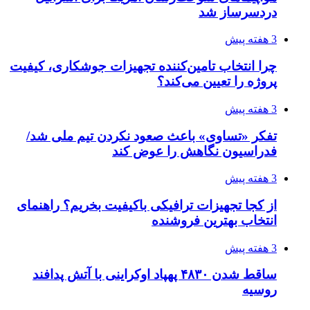
مدیرعامل برق تهران: کاهش ۱۰ درصدی مصرف
برق، ضامن پایداری شبکه است
4 هفته پیش
راه اندازی مرغداری؛ محاسبه هزینه، درآمد و سود با
طرح توجیهی
4 هفته پیش
۱۴۲۰؛ راه ارتباطی بیمه شدگان تأمین‌اجتماعی
4 هفته پیش
احتمال بازگشت نرخ حمل دریایی به قبل از جنگ
طی ۲ تا ۳ ماه آینده
۱۴۰۵/۰۴/۱۵
شکست شاگردان قهرمانی مقابل چین تایپه/ تلاش
برای عنوان یازدهمی