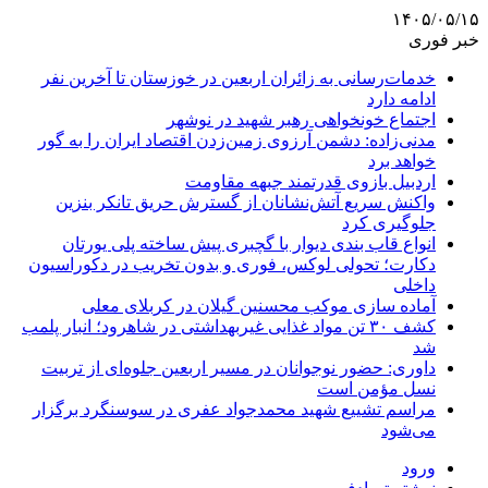
۱۴۰۵/۰۵/۱۵
خبر فوری
خدمات‌رسانی به زائران اربعین در خوزستان تا آخرین نفر
ادامه دارد
اجتماع خونخواهی رهبر شهید در نوشهر
مدنی‌زاده: دشمن آرزوی زمین‌زدن اقتصاد ایران را به گور
خواهد برد
اردبیل بازوی قدرتمند جبهه مقاومت
واکنش سریع آتش‌نشانان از گسترش حریق تانکر بنزین
جلوگیری کرد
انواع قاب بندی دیوار با گچبری پیش ساخته پلی یورتان
دکارت؛ تحولی لوکس، فوری و بدون تخریب در دکوراسیون
داخلی
آماده سازی موکب محسنین گیلان در کربلای معلی
کشف ۳۰ تن مواد غذایی غیربهداشتی در شاهرود؛ انبار پلمب
شد
داوری: حضور نوجوانان در مسیر اربعین جلوه‌ای از تربیت
نسل مؤمن است
مراسم تشییع شهید محمدجواد عفری در سوسنگرد برگزار
می‌شود
ورود