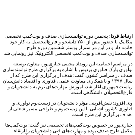
سوم و چهارم این طرح در استان‌های بیشتری برگزار شدند و در هر
دوره بیش از ۱۰۰۰ نفر شرکت داشتند.
وی افزود: پنجمین دوره طرح توانمندسازی صدف نیز با مشارکت
۱۷ استان و با حضور بیش از ۲ هزار نفر برگزار و مباحثی چون
خودشناسی، مهارت‌افزایی در حوزه مهارت‌های نرم، شناخت
زیست‌بوم نوآوری، طراحی مسیرهای شغلی و هدایت در مسیر
نقش‌آفرینی حرفه‌ای در این دوره مطرح شد.
عباسی فشمی در خصوص فراوانی شرکت‌کنندگان در این طرح نیز
گفت: دانشجویان رشته‌های مختلفی از جمله کامپیوتر، برق، شیمی،
مدیریت، مهندسی صنایع، حسابداری و حقوق در این دوره شرکت
داشتند و از حدود بیش از ۱۰۰۰ رزومه دریافت شده، ۵۱۱ مصاحبه
شغلی تدارک دیده شده و تاکنون ۲۱۵ نفر وارد دوره کارآموزی یا
کارورزی شده‌اند.
به نقل از روابط‌عمومی منطقه بین‌المللی نوآوری ایران، مدیرکل
ترویج و توسعه خوشه‌های نوآوری پارک فناوری پردیس برگزاری
بوت‌کمپ‌های تخصصی را از دیگر اقدامات پارک در راستای
مهارت‌افزایی برشمرد و گفت: این بوت‌کمپ‌ها به‌صورت تخصصی و
با حضور تعداد محدودی از دانشجویان برگزار می‌شود که در آنها
علاوه بر مهارت‌های نرم، مهارت‌های تخصصی نیز بررسی می‌شود و
در کنار آن، با ارائه پروژه‌های عملی، این مهارت‌ها کامل می‌شوند.
وی در خصوص بوت‌کمپ تخصصی مکانیک نیز گفت: بیش از ۱۵۰