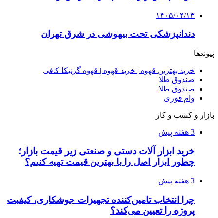
طرح توجیهی
۱۴۰۵/۰۴/۱۵
فروشگاه کتاب DMDBook | خرید کتاب فانتزی،
عاشقانه، دارک رومنس و رمان بدون حذفیات
۱۴۰۵/۰۴/۱۴
راهنمای جامع خرید تجهیزات اندازه گیری؛ چطور
دقیق‌ترین ابزارها را آنلاین بخریم؟
۱۴۰۵/۰۴/۰۹
آربی نوا؛ راهکار هوشمند برای شناسایی
فرصت‌های آربیتراژ ارز دیجیتال
۱۴۰۵/۰۴/۰۶
بروکر لایت فایننس (LiteFinance) چیست و چرا
محبوب شده است؟
۱۴۰۵/۰۳/۳۱