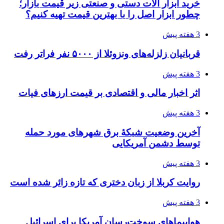
تفکر «تساوی» باعث صعود نکردن تیم ملی شد/
فدراسیون نگاهش را عوض کند
3 هفته پیش
از کجا تجهیزات ترافیکی باکیفیت بخریم؟ راهنمای
انتخاب بهترین فروشنده
3 هفته پیش
ساقط شدن ۴۸۳۰ پهپاد اوکراینی با آتش پدافند
روسیه
4 هفته پیش
افزایش ۳ تا ۴ درجه‌ای دما در ایلام تا اواخر هفته
4 هفته پیش
رکوردزنی عمل پیوند عضو در قلب پایتخت
4 هفته پیش