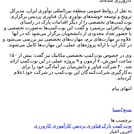
اکیپ صیادان غیرمجاز ماهی در سنقروکلیایی
دستگیر شدند
2 هفته پیش
ماجرای پیشگویی صریح پیامبر(ع) درباره شهادت
عمار یاسر و عاقبت قاتلان او
2 هفته پیش
اعزام ۱۷۰ دستگاه ماشین‌آلات شهرداری تهران
برای مراسم اربعین
2 هفته پیش
صفحه اول روزنامه‌های کرمانشاه چهارشنبه سی و
یکم تیر ماه
2 هفته پیش
کشف حدود ۳۰۰ کیلوگرم موادمخدر و ۶ قبضه سلاح