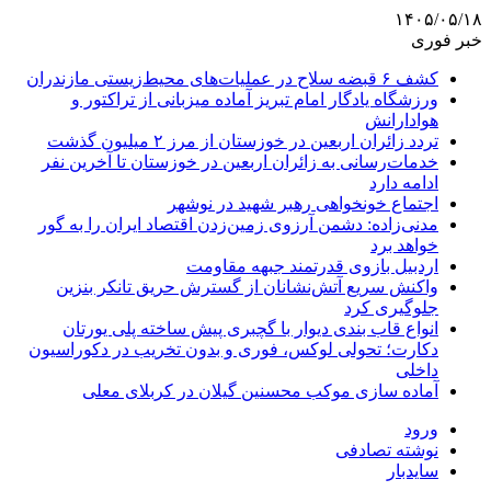
۱۴۰۵/۰۵/۱۸
خبر فوری
کشف ۶ قبضه سلاح در عملیات‌های محیط‌زیستی مازندران
ورزشگاه یادگار امام تبریز آماده میزبانی از تراکتور و
هوادارانش
تردد زائران اربعین در خوزستان از مرز ۲ میلیون گذشت
خدمات‌رسانی به زائران اربعین در خوزستان تا آخرین نفر
ادامه دارد
اجتماع خونخواهی رهبر شهید در نوشهر
مدنی‌زاده: دشمن آرزوی زمین‌زدن اقتصاد ایران را به گور
خواهد برد
اردبیل بازوی قدرتمند جبهه مقاومت
واکنش سریع آتش‌نشانان از گسترش حریق تانکر بنزین
جلوگیری کرد
انواع قاب بندی دیوار با گچبری پیش ساخته پلی یورتان
دکارت؛ تحولی لوکس، فوری و بدون تخریب در دکوراسیون
داخلی
آماده سازی موکب محسنین گیلان در کربلای معلی
ورود
نوشته تصادفی
سایدبار