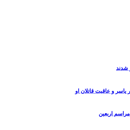
 شدند
یاسر و عاقبت قاتلان او