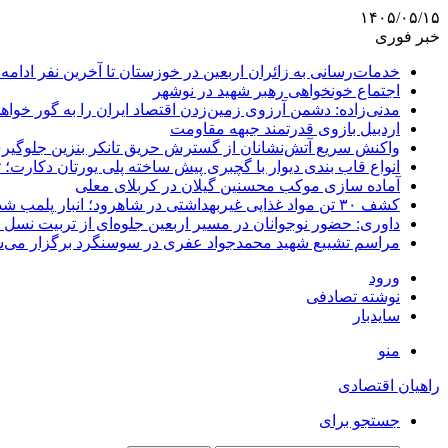
۱۴۰۵/۰۵/۱۵
خبر فوری
خدمات‌رسانی به زائران اربعین در خوزستان تا آخرین نفر ادامه 
اجتماع خونخواهی رهبر شهید در نوشهر
مدنی‌زاده: دشمن آرزوی زمین‌زدن اقتصاد ایران را به گور خواهد
اردبیل بازوی قدرتمند جبهه مقاومت
واکنش سریع آتش‌نشانان از گسترش حریق تانکر بنزین جلوگیر
انواع قاب بندی دیوار با گچبری پیش ساخته پلی یورتان دکارت
آماده سازی موکب محسنین گیلان در کربلای معلی
کشف ۳۰ تن مواد غذایی غیربهداشتی در شاهرود؛ انبار پلمب شد
داوری: حضور نوجوانان در مسیر اربعین جلوه‌ای از تربیت نس
مراسم تشییع شهید محمدجواد عفری در سوسنگرد برگزار می‌
ورود
نوشته تصادفی
سایدبار
منو
راهیان اقتصادی
جستجو برای