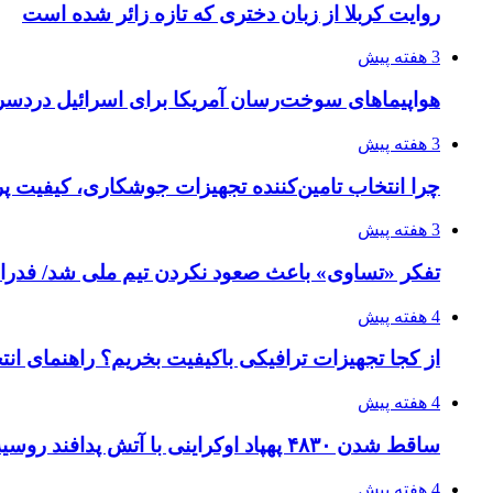
روایت کربلا از زبان دختری که تازه زائر شده است
3 هفته پیش
هواپیماهای سوخت‌رسان آمریکا برای اسرائیل دردس
3 هفته پیش
چرا انتخاب تامین‌کننده تجهیزات جوشکاری، کیفیت پرو
3 هفته پیش
تفکر «تساوی» باعث صعود نکردن تیم ملی شد/ فدر
4 هفته پیش
از کجا تجهیزات ترافیکی باکیفیت بخریم؟ راهنمای ان
4 هفته پیش
ساقط شدن ۴۸۳۰ پهپاد اوکراینی با آتش پدافند روسیه
4 هفته پیش