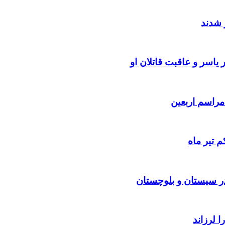
 شدند
یاسر و عاقبت قاتلان او
 تیر ماه