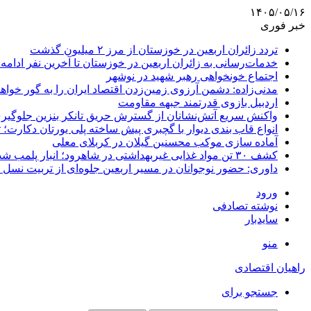
۱۴۰۵/۰۵/۱۶
خبر فوری
تردد زائران اربعین در خوزستان از مرز ۲ میلیون گذشت
خدمات‌رسانی به زائران اربعین در خوزستان تا آخرین نفر ادامه 
اجتماع خونخواهی رهبر شهید در نوشهر
مدنی‌زاده: دشمن آرزوی زمین‌زدن اقتصاد ایران را به گور خواهد
اردبیل بازوی قدرتمند جبهه مقاومت
واکنش سریع آتش‌نشانان از گسترش حریق تانکر بنزین جلوگیر
انواع قاب بندی دیوار با گچبری پیش ساخته پلی یورتان دکارت
آماده سازی موکب محسنین گیلان در کربلای معلی
کشف ۳۰ تن مواد غذایی غیربهداشتی در شاهرود؛ انبار پلمب شد
داوری: حضور نوجوانان در مسیر اربعین جلوه‌ای از تربیت نس
ورود
نوشته تصادفی
سایدبار
منو
راهیان اقتصادی
جستجو برای