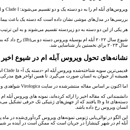
ویروس‌های آبله ام را به دو دسته یک و دو تقسیم می‌شوند: Clade I و Clade II
بررسی‌ها در مدل‌های موشی نشان داده است که دسته یک باعث بیماری 
هر یکی از این دو دسته به دو زیردسته تقسیم می‌شوند و به این ترتیب چهار دست
شیوع سال ۲۰۲۲ آب
سال ۲۰۲۳ برای نخستین بار شناسایی شد.
نشانه‌های تحول ویروس آبله ام در شیوع اخیر
قدی
همیشه از حیوان به انسان صورت می‌گیرد. تا همین اواخر هیچ مدرکی مب
اما اکنون بر اساس مقاله منتشرشده در سایت Virologica شواهدی وجود دارد که DNA دسته یک آ ویروس‌های آبله ام توالی‌یابی‌شده از شیوع کنونی نشانه‌هایی از انتقال انسان به انسان را نشان می‌دهد.
دانشمندانی که مقاله اخیر را ارائه کرده‌اند، نمونه های ویروس آبله ا
دسته‌های Ia و Ib یافتند که از جهش‌های ژنتیکی تک‌ حرفی
انسان ویروس رخ داده باشد.
این الگو در توالی‌یابی ژنومی نمونه‌های ویروس گردآوری‌شده در ماه 
آبله ام در شهر کینشازا در جریان است که ممکن است در آینده بر شیوع 