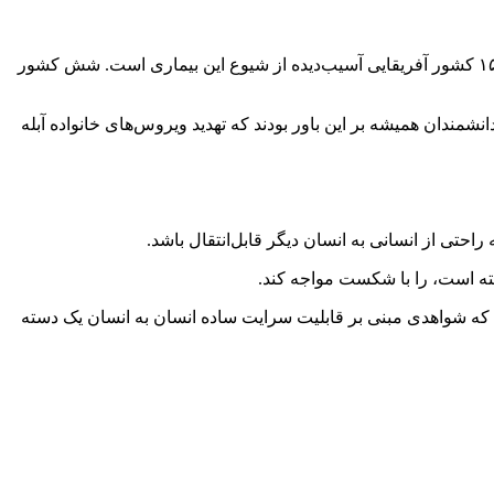
هدف سازمان جهانی بهداشت در اعلام کردن وضعیت اضطراری بهداشتی برای آبله ام تشویق کشورهای ثروتمند به اهدای واکسن آبله ام به ۱۵ کشور آفریقایی آسیب‌دیده از شیوع این بیماری است. شش کشور
یک بیماری ویروسی است، به دنبال واکسیناسیون گسترده در سراسر جهان در سال ۱۹۸۰ ریشه‌کن شد، دانشمندان همیشه بر این باور بودند که تهدید ویروس‌های خانواده آبله
ته است، را با شکست مواجه کند.
ن)‌ یک مقاله را که در انتظار برای انتشار در ژورنال‌های پزشکی است (preprint)، در سایت Virologica آپلود کردند که شواهدی مبنی بر قابلیت سرایت ساده انسان به انسان یک دسته