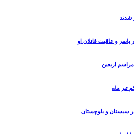
 شدند
یاسر و عاقبت قاتلان او
 تیر ماه