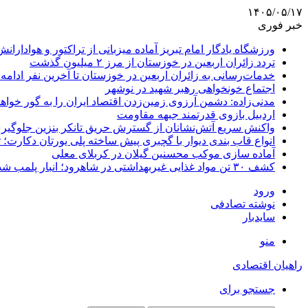
۱۴۰۵/۰۵/۱۷
خبر فوری
ورزشگاه یادگار امام تبریز آماده میزبانی از تراکتور و هوادارانش
تردد زائران اربعین در خوزستان از مرز ۲ میلیون گذشت
خدمات‌رسانی به زائران اربعین در خوزستان تا آخرین نفر ادامه 
اجتماع خونخواهی رهبر شهید در نوشهر
مدنی‌زاده: دشمن آرزوی زمین‌زدن اقتصاد ایران را به گور خواهد
اردبیل بازوی قدرتمند جبهه مقاومت
واکنش سریع آتش‌نشانان از گسترش حریق تانکر بنزین جلوگیر
انواع قاب بندی دیوار با گچبری پیش ساخته پلی یورتان دکارت
آماده سازی موکب محسنین گیلان در کربلای معلی
کشف ۳۰ تن مواد غذایی غیربهداشتی در شاهرود؛ انبار پلمب شد
ورود
نوشته تصادفی
سایدبار
منو
راهیان اقتصادی
جستجو برای