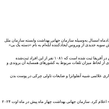
نان در آفریقا در حال انتشار است، در مردادماه امسال به‌وسیله سازمان جهانی بهداشت وابسته سازمان ملل
 سویه جدیدی از ویروس ایجادکننده آبله‌ام به نام «دسته یک بی»
سازمان جهانی بهداشت در گزارشی که روز دوشنبه منتشر کرد، گفت: «امسال تا ۳ نوامبر (۱۳ آبان) ۴۶۷۹۴ مورد تأییدشده و مشکوک آبله ام در آفریقا ثبت شده است که ۱۰۸۱ نفر از این افراد ثبت‌شده
دی از لحاظ میزان تلفات مربوط به کشورهای همسایه آن بروندی و
یماری علائمی شبیه آنفلوانزا و ضایعات تاولی چرکی در پوست بدن
سازمان جهانی بهداشت شیوع جهانی آبله ام در فاصله سال‌های ۲۰۲۲ تا ۲۰۲۳ را یک «وضعیت اضطراری بهداشت عمومی با جنبه بین‌المللی»‌ اعلام کرد. سازمان جهانی بهداشت چهار ماه پیش در ماه اوت ۲۰۲۴