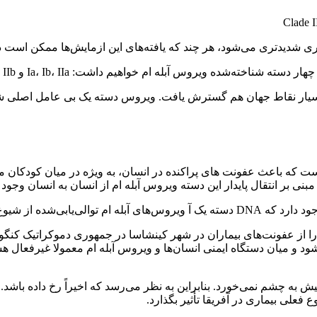
‌شدیدتری می‌شود، هر چند که یافته‌های این ازمایش‌ها ممکن است در
ه شناخته‌شده ویروس آبله ام خواهیم داشت: Ia، Ib، IIa و IIb
له ام بوسیله ویروس دسته دو بی(IIb) رخ داد که بسیار نقاط جهان هم گسترش یافت. ویروس دس
می‌ترین سویه شناخته‌شده ویروس آبله ام «دسته یک آ» Clade Ia است که باعث عفونت های پراکنده در انس
نی بر انتقال پایدار این دسته ویروس آبله ام از انسان به انسان وجود
م را از عفونت‌های بیماران در شهر کینشاسا در جمهوری دموکراتیک کنگو تو
 تشکیل می‌شود و میان دستگاه ایمنی انسان‌ها و ویروس آبله‌ ام معمولا غیر
پیش به چشم نمی‌خورد. بنابراین به نظر می‌رسد که اخیراً رخ داده باش
فعلی بیماری در آفریقا تأثیر بگذارد.