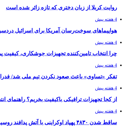
روایت کربلا از زبان دختری که تازه زائر شده است
4 هفته پیش
هواپیماهای سوخت‌رسان آمریکا برای اسرائیل دردس
4 هفته پیش
چرا انتخاب تامین‌کننده تجهیزات جوشکاری، کیفیت پرو
4 هفته پیش
تفکر «تساوی» باعث صعود نکردن تیم ملی شد/ فدر
4 هفته پیش
از کجا تجهیزات ترافیکی باکیفیت بخریم؟ راهنمای ان
4 هفته پیش
ساقط شدن ۴۸۳۰ پهپاد اوکراینی با آتش پدافند روسیه