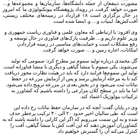
مشورت ذینفعان از جمله دانشگاه‌ها، سازمان‌ها و مجموعه‌ها و…
صورت خواهد گرفت. در رویداد پژوهشگاه بیوتکنولوژی ما که امروز
در حال برگزاری است ۱۸ قرارداد در زمینه‌های مختلف زیستی،
آفت‌کش‌ها، لبنیات و… و. امضا شده است.
وی افزود: با ارتباطی که معاون علمی و فناوری ریاست جمهوری و
وزیر علوم داریم و… ظرفیت پارک‌های فناوری در حال توسعه و
رفع مشکلات است و حمایت‌های مناسبی در زمینه قراردادن
امکانات، اجاره زمین و … صورت خواهد گرفت.
گل محمدی درباره تولید سموم نیز مطرح کرد: سمومی که تولید
می‌شوند، یکی سموم با منشا گیاهی و دیگری با منشا فناورانه است.
تولید این سموم‌ها فرایند دارد که باید در هیئت نظارت مجوز دریافت
کند تا به مرحله آزمایش برسد و پس از آزمایش مزرعه در حفظ
نباتات ثبت می‌شود و در بخش بعدی در مزرعه ترویج داده می‌شود.
اما ما باید در سطح کلان مزارعی را داشته باشیم که کشاورز به
ترکیبات بیولوژیک اعتماد کند.
وی در پایان گفت: آنچه که در سازمان حفظ نباتات رخ داده این
است که طی سالیان اخیر حدود ۲۰ الی ۳۰ ترکیب پرخطر حذف
شده و به این سمت می‌رویم که اگر این کارایی را داشته باشند که به
کشاورزان آموزش دهند که این آفت کش با منشا گیاهی، آفت را
کنترل می‌کند آن را گسترش خواهیم داد.