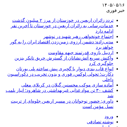
۱۴۰۵/۰۵/۱۶
خبر فوری
تردد زائران اربعین در خوزستان از مرز ۲ میلیون گذشت
خدمات‌رسانی به زائران اربعین در خوزستان تا آخرین نفر
ادامه دارد
اجتماع خونخواهی رهبر شهید در نوشهر
مدنی‌زاده: دشمن آرزوی زمین‌زدن اقتصاد ایران را به گور
خواهد برد
اردبیل بازوی قدرتمند جبهه مقاومت
واکنش سریع آتش‌نشانان از گسترش حریق تانکر بنزین
جلوگیری کرد
انواع قاب بندی دیوار با گچبری پیش ساخته پلی یورتان
دکارت؛ تحولی لوکس، فوری و بدون تخریب در دکوراسیون
داخلی
آماده سازی موکب محسنین گیلان در کربلای معلی
کشف ۳۰ تن مواد غذایی غیربهداشتی در شاهرود؛ انبار پلمب
شد
داوری: حضور نوجوانان در مسیر اربعین جلوه‌ای از تربیت
نسل مؤمن است
ورود
نوشته تصادفی