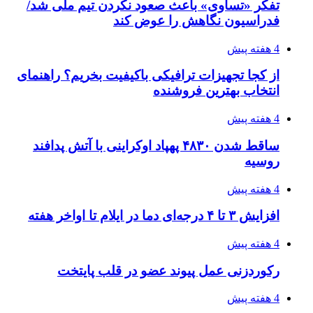
تفکر «تساوی» باعث صعود نکردن تیم ملی شد/
فدراسیون نگاهش را عوض کند
4 هفته پیش
از کجا تجهیزات ترافیکی باکیفیت بخریم؟ راهنمای
انتخاب بهترین فروشنده
4 هفته پیش
ساقط شدن ۴۸۳۰ پهپاد اوکراینی با آتش پدافند
روسیه
4 هفته پیش
افزایش ۳ تا ۴ درجه‌ای دما در ایلام تا اواخر هفته
4 هفته پیش
رکوردزنی عمل پیوند عضو در قلب پایتخت
4 هفته پیش