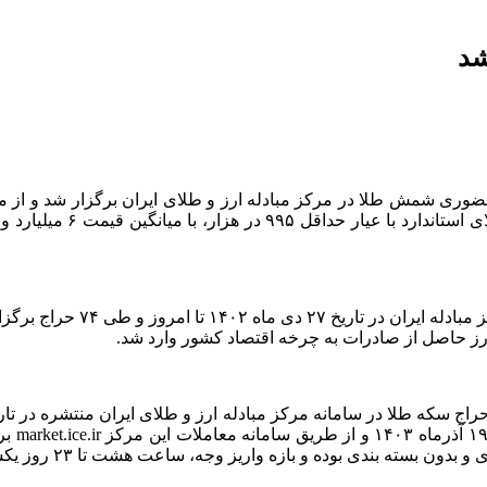
حراج سک