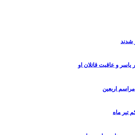
 شدند
یاسر و عاقبت قاتلان او
 تیر ماه