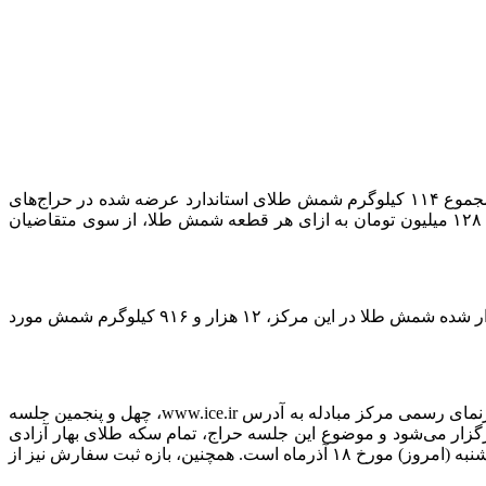
ارتباط فردا: امروز (یکشنبه، ۱۸ آذر)، هفتاد و چهارمین جلسه حراج حضوری شمش طلا در مرکز مبادله ارز و طلای ایران برگزار شد و از مجموع ۱۱۴ کیلوگرم شمش طلای استاندارد عرضه شده در حراج‌های
عمده و خرد تالار معاملات طلای این مرکز، ۱۰۶ کیلوگرم شمش طلای استاندارد با عیار حداقل ۹۹۵ در هزار، با میانگین قیمت ۶ میلیارد و ۱۲۸ میلیون تومان به ازای هر قطعه شمش طلا، از سوی متقاضیان
بر این اساس، از زمان برگزاری اولین جلسه حراج شمش طلا در مرکز مبادله ایران در تاریخ ۲۷ دی ماه ۱۴۰۲ تا امروز و طی ۷۴ حراج برگزار شده شمش طلا در این مرکز، ۱۲ هزار و ۹۱۶ کیلوگرم شمش مورد
بر اساس اعلام مرکز مبادله ایران، مطابق شیوه نامه نحوه برگزاری حراج سکه طلا در سامانه مرکز مبادله ارز و طلای ایران منتشره در تارنمای رسمی مرکز مبادله به آدرس www.ice.ir، چهل و پنجمین جلسه
ه طلا مرکز مبادله ارز و طلای ایران در روز دوشنبه مورخ ۱۹ آذرماه ۱۴۰۳ و از طریق سامانه معاملات این مرکز market.ice.ir برگزار می‌شود و موضوع این جلسه حراج، تمام سکه طلای بهار آزادی
ضرب سال ۱۴۰۳ و ربع سکه بهار آزادی ضرب سال ۱۴۰۳ بانک مرکزی و بدون بسته بندی بوده و بازه واریز وجه، ساعت هشت تا ۲۳ روز یکشنبه (امروز) مورخ ۱۸ آذرماه است. همچنین، بازه ثبت سفارش نیز از