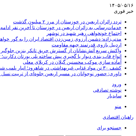
۱۴۰۵/۰۵/۱۶
خبر فوری
تردد زائران اربعین در خوزستان از مرز ۲ میلیون گذشت
خدمات‌رسانی به زائران اربعین در خوزستان تا آخرین نفر ادامه 
اجتماع خونخواهی رهبر شهید در نوشهر
مدنی‌زاده: دشمن آرزوی زمین‌زدن اقتصاد ایران را به گور خواهد
اردبیل بازوی قدرتمند جبهه مقاومت
واکنش سریع آتش‌نشانان از گسترش حریق تانکر بنزین جلوگیر
انواع قاب بندی دیوار با گچبری پیش ساخته پلی یورتان دکارت
آماده سازی موکب محسنین گیلان در کربلای معلی
کشف ۳۰ تن مواد غذایی غیربهداشتی در شاهرود؛ انبار پلمب شد
داوری: حضور نوجوانان در مسیر اربعین جلوه‌ای از تربیت نس
ورود
نوشته تصادفی
سایدبار
منو
راهیان اقتصادی
جستجو برای