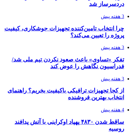
دردسرساز شد
3 هفته پیش
چرا انتخاب تامین‌کننده تجهیزات جوشکاری، کیفیت
پروژه را تعیین می‌کند؟
3 هفته پیش
تفکر «تساوی» باعث صعود نکردن تیم ملی شد/
فدراسیون نگاهش را عوض کند
3 هفته پیش
از کجا تجهیزات ترافیکی باکیفیت بخریم؟ راهنمای
انتخاب بهترین فروشنده
4 هفته پیش
ساقط شدن ۴۸۳۰ پهپاد اوکراینی با آتش پدافند
روسیه