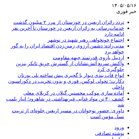
۱۴۰۵/۰۵/۱۶
خبر فوری
تردد زائران اربعین در خوزستان از مرز ۲ میلیون گذشت
خدمات‌رسانی به زائران اربعین در خوزستان تا آخرین نفر
ادامه دارد
اجتماع خونخواهی رهبر شهید در نوشهر
مدنی‌زاده: دشمن آرزوی زمین‌زدن اقتصاد ایران را به گور
خواهد برد
اردبیل بازوی قدرتمند جبهه مقاومت
واکنش سریع آتش‌نشانان از گسترش حریق تانکر بنزین
جلوگیری کرد
انواع قاب بندی دیوار با گچبری پیش ساخته پلی یورتان
دکارت؛ تحولی لوکس، فوری و بدون تخریب در دکوراسیون
داخلی
آماده سازی موکب محسنین گیلان در کربلای معلی
کشف ۳۰ تن مواد غذایی غیربهداشتی در شاهرود؛ انبار پلمب
شد
داوری: حضور نوجوانان در مسیر اربعین جلوه‌ای از تربیت
نسل مؤمن است
ورود
نوشته تصادفی