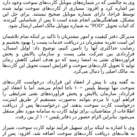
وی به چالشی که در شماره‌های موبایل کارت‌های سوخت وجود دارد
نیز اشاره کرد و افزود: بسیاری از کارت‌های سوخت تولید شده
توسط فراجا، دارای شماره موبایل صحیح نیستند. برای حل این
مشکل، هماهنگی‌هایی انجام شده است تا پس از شناسایی گیرنده،
کد اثبات تحویل “POD” به شماره موبایل مالک اصلی ارسال شود.
مدیرکل دفتر کیفیت و امور مشتریان با تاکید بر اینکه تمام تلاشمان
این است تجربه مشتریان در دریافت خدمات پست را بهبود بخشیم و
رضایت حداکثری آنها را تامین کنیم، توضیح داد: اوایل امسال،
قراردادی بین شرکت ملی پست و سازمان پالایش و پخش
فرآورده‌های نفتی به امضا رسید که دو هدف اصلی کاهش زمان
تولید تا تحویل کارت‌های سوخت و افزایش امنیت تحویل این کارت‌ها
به، مالک اصلی را دنبال می‌کرد.
به گفته وی، تا پیش از انعقاد این قرارداد، درخواست کارت‌های
سوخت تنها توسط پلیس +۱۰ ناجا انجام می‌شد. اما با انعقاد این
قرارداد، سازمان پالایش و پخش فرآورده‌های نفتی شرایطی را
فراهم آورد تا مردم بتوانند به‌صورت مستقیم از طریق اینترنت
درخواست کارت سوخت بدهند. این درخواست‌ها پس از دریافت
اطلاعات از متقاضیان، برای تولید کارت به سامانه مورد نظر منتقل
می‌شود. بنابراین الزام حضور در دفاتر پلیس +۱۰ از بین رفت.
وی با اشاره به اینکه برای تسهیل فرآیند تولید کارت سوخت، شیراز
به هاب‌های دریافت کارت‌های سوخت اضافه شد، افزود: پس از