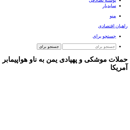
نوشته تصادفی
سایدبار
منو
راهیان اقتصادی
جستجو برای
جستجو برای
حملات موشکی و پهپادی یمن به ناو هواپیمابر
آمریکا
به گزارش همشهری آنلاین، سریع در توضیح این عملیات‌ها گفت:
یگان موشکی و پهپادی نیروهای مسلح یمن در جریان یک عملیات
نظامی مهم و مشترک، ناو «یو اس اس هری ترومن» را با دو موشک
کروز و چهار پهپاد هدف قرار داد.