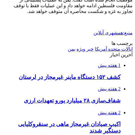
اعزام ۱۷۰ دستگاه ماشین‌آلات شهرداری تهران
برای مراسم اربعین
2 هفته پیش
صفحه اول روزنامه‌های کرمانشاه چهارشنبه سی و
یکم تیر ماه
2 هفته پیش
کشف حدود ۳۰۰ کیلوگرم موادمخدر و ۶ قبضه سلاح
در سیستان و بلوچستان
2 هفته پیش
زلزله ۵.۷ ریشتری بار دیگر حوالی کوزران
کرمانشاه را لرزاند
3 هفته پیش
انفجارهای شدید پایتخت اوکراین را به لرزه درآورد