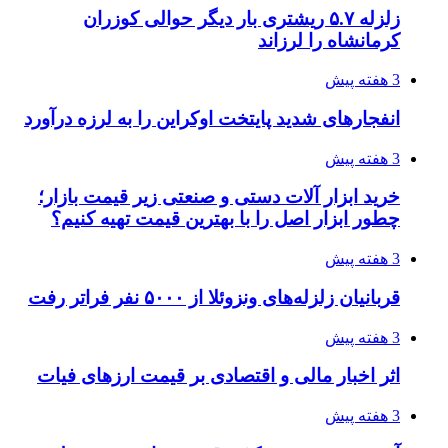
3 هفته پیش
هواپیماهای سوخت‌رسان آمریکا برای اسرائیل
دردسرساز شد
3 هفته پیش
چرا انتخاب تامین‌کننده تجهیزات جوشکاری، کیفیت
پروژه را تعیین می‌کند؟
3 هفته پیش
تفکر «تساوی» باعث صعود نکردن تیم ملی شد/
فدراسیون نگاهش را عوض کند
3 هفته پیش
از کجا تجهیزات ترافیکی باکیفیت بخریم؟ راهنمای
انتخاب بهترین فروشنده
3 هفته پیش
ساقط شدن ۴۸۳۰ پهپاد اوکراینی با آتش پدافند