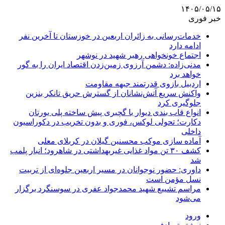
۱۴۰۵/۰۵/۱۵
خبر فوری
خدمات‌رسانی به زائران اربعین در خوزستان تا آخرین نفر
ادامه دارد
اجتماع خونخواهی رهبر شهید در نوشهر
مدنی‌زاده: دشمن آرزوی زمین‌زدن اقتصاد ایران را به گور
خواهد برد
اردبیل بازوی قدرتمند جبهه مقاومت
واکنش سریع آتش‌نشانان از گسترش حریق تانکر بنزین
جلوگیری کرد
انواع قاب بندی دیوار با گچبری پیش ساخته پلی یورتان
دکارت؛ تحولی لوکس، فوری و بدون تخریب در دکوراسیون
داخلی
آماده سازی موکب محسنین گیلان در کربلای معلی
کشف ۳۰ تن مواد غذایی غیربهداشتی در شاهرود؛ انبار پلمب
شد
داوری: حضور نوجوانان در مسیر اربعین جلوه‌ای از تربیت
نسل مؤمن است
مراسم تشییع شهید محمدجواد عفری در سوسنگرد برگزار
می‌شود
ورود