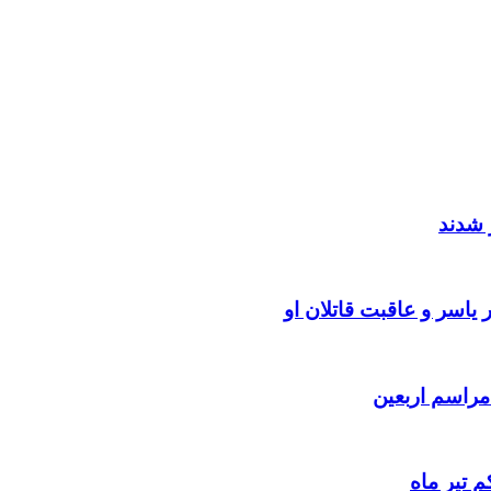
 شدند
یاسر و عاقبت قاتلان او
 تیر ماه