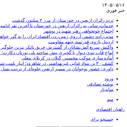
۱۴۰۵/۰۵/۱۶
خبر فوری
تردد زائران اربعین در خوزستان از مرز ۲ میلیون گذشت
خدمات‌رسانی به زائران اربعین در خوزستان تا آخرین نفر ادامه 
اجتماع خونخواهی رهبر شهید در نوشهر
مدنی‌زاده: دشمن آرزوی زمین‌زدن اقتصاد ایران را به گور خواهد
اردبیل بازوی قدرتمند جبهه مقاومت
واکنش سریع آتش‌نشانان از گسترش حریق تانکر بنزین جلوگیر
انواع قاب بندی دیوار با گچبری پیش ساخته پلی یورتان دکارت
آماده سازی موکب محسنین گیلان در کربلای معلی
کشف ۳۰ تن مواد غذایی غیربهداشتی در شاهرود؛ انبار پلمب شد
داوری: حضور نوجوانان در مسیر اربعین جلوه‌ای از تربیت نس
ورود
نوشته تصادفی
سایدبار
منو
راهیان اقتصادی
جستجو برای