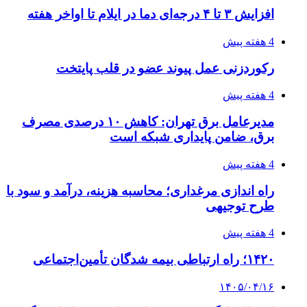
فروشگاه کتاب DMDBook | خرید کتاب فانتزی،
عاشقانه، دارک رومنس و رمان بدون حذفیات
۱۴۰۵/۰۴/۱۴
راهنمای جامع خرید تجهیزات اندازه گیری؛ چطور
دقیق‌ترین ابزارها را آنلاین بخریم؟
۱۴۰۵/۰۴/۱۴
مراسم سوگواری امام شهید در کوهرنگ
پیوندها
خرید بهترین قهوه | خرید قهوه | قهوه گرنیکا کافی
صندوق طلا
صندوق طلا
وام فوری
بازار و کسب و کار
3 هفته پیش