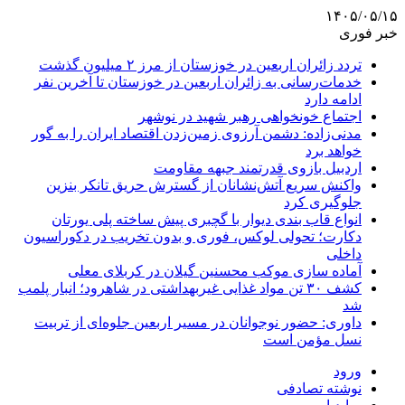
۱۴۰۵/۰۵/۱۵
خبر فوری
تردد زائران اربعین در خوزستان از مرز ۲ میلیون گذشت
خدمات‌رسانی به زائران اربعین در خوزستان تا آخرین نفر
ادامه دارد
اجتماع خونخواهی رهبر شهید در نوشهر
مدنی‌زاده: دشمن آرزوی زمین‌زدن اقتصاد ایران را به گور
خواهد برد
اردبیل بازوی قدرتمند جبهه مقاومت
واکنش سریع آتش‌نشانان از گسترش حریق تانکر بنزین
جلوگیری کرد
انواع قاب بندی دیوار با گچبری پیش ساخته پلی یورتان
دکارت؛ تحولی لوکس، فوری و بدون تخریب در دکوراسیون
داخلی
آماده سازی موکب محسنین گیلان در کربلای معلی
کشف ۳۰ تن مواد غذایی غیربهداشتی در شاهرود؛ انبار پلمب
شد
داوری: حضور نوجوانان در مسیر اربعین جلوه‌ای از تربیت
نسل مؤمن است
ورود
نوشته تصادفی