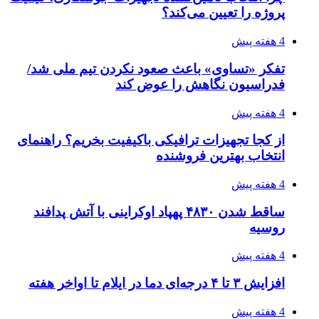
پروژه را تعیین می‌کند؟
4 هفته پیش
تفکر «تساوی» باعث صعود نکردن تیم ملی شد/
فدراسیون نگاهش را عوض کند
4 هفته پیش
از کجا تجهیزات ترافیکی باکیفیت بخریم؟ راهنمای
انتخاب بهترین فروشنده
4 هفته پیش
ساقط شدن ۴۸۳۰ پهپاد اوکراینی با آتش پدافند
روسیه
4 هفته پیش
افزایش ۳ تا ۴ درجه‌ای دما در ایلام تا اواخر هفته
4 هفته پیش