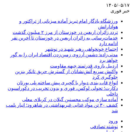
۱۴۰۵/۰۵/۱۷
خبر فوری
ورزشگاه یادگار امام تبریز آماده میزبانی از تراکتور و
هوادارانش
تردد زائران اربعین در خوزستان از مرز ۲ میلیون گذشت
خدمات‌رسانی به زائران اربعین در خوزستان تا آخرین نفر
ادامه دارد
اجتماع خونخواهی رهبر شهید در نوشهر
مدنی‌زاده: دشمن آرزوی زمین‌زدن اقتصاد ایران را به گور
خواهد برد
اردبیل بازوی قدرتمند جبهه مقاومت
واکنش سریع آتش‌نشانان از گسترش حریق تانکر بنزین
جلوگیری کرد
انواع قاب بندی دیوار با گچبری پیش ساخته پلی یورتان
دکارت؛ تحولی لوکس، فوری و بدون تخریب در دکوراسیون
داخلی
آماده سازی موکب محسنین گیلان در کربلای معلی
کشف ۳۰ تن مواد غذایی غیربهداشتی در شاهرود؛ انبار پلمب
شد
ورود
نوشته تصادفی