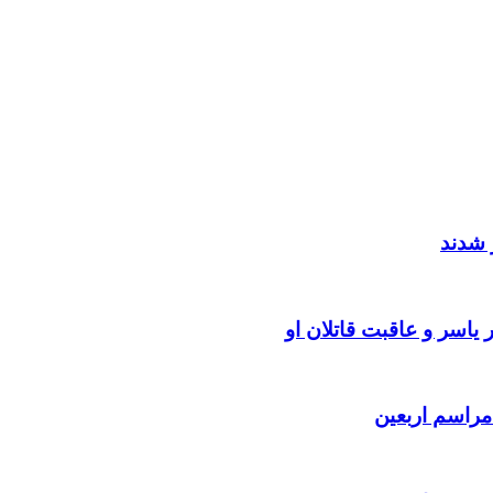
 شدند
یاسر و عاقبت قاتلان او