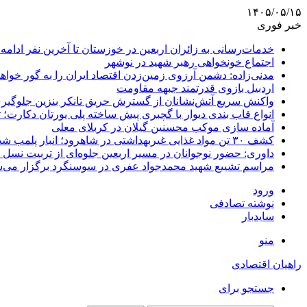
۱۴۰۵/۰۵/۱۵
خبر فوری
خدمات‌رسانی به زائران اربعین در خوزستان تا آخرین نفر ادامه 
اجتماع خونخواهی رهبر شهید در نوشهر
مدنی‌زاده: دشمن آرزوی زمین‌زدن اقتصاد ایران را به گور خواهد
اردبیل بازوی قدرتمند جبهه مقاومت
واکنش سریع آتش‌نشانان از گسترش حریق تانکر بنزین جلوگیر
انواع قاب بندی دیوار با گچبری پیش ساخته پلی یورتان دکارت
آماده سازی موکب محسنین گیلان در کربلای معلی
کشف ۳۰ تن مواد غذایی غیربهداشتی در شاهرود؛ انبار پلمب شد
داوری: حضور نوجوانان در مسیر اربعین جلوه‌ای از تربیت نس
مراسم تشییع شهید محمدجواد عفری در سوسنگرد برگزار می‌
ورود
نوشته تصادفی
سایدبار
منو
راهیان اقتصادی
جستجو برای