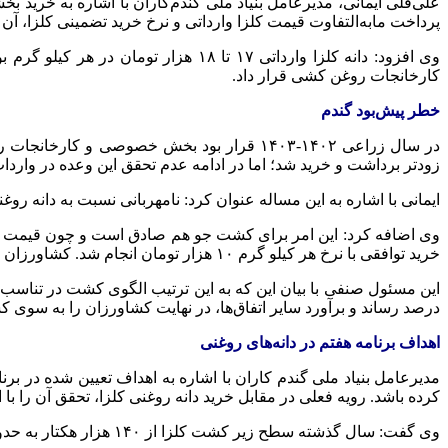
علی‌قلی ایمانی، مدیرعامل بنیاد ملی گندم‌کاران با اشاره به خرید ب
پرداخت مابه‌التفاوت قیمت
کلزا
وارداتی و نرخ خرید تضمینی
کلزا
، آن
وی افزود: دانه
کلزا
وارداتی ۱۷ تا ۱۸ هزار تومان در هر کیلو گرم بوده و نرخ خرید تضمینی
کارخانجات روغن کشی قرار داد.
خطر پیش‌بود گندم
در سال زراعی ۱۴۰۲-۱۴۰۳ قرار بود بخش خصوصی و کارخانجات روغن کشی
زودتر برداشت و خرید شد؛ اما در ادامه عدم تحقق این وعده در وارد
ایمانی با اشاره به این مساله عنوان کرد: نامهربانی نسبت به دانه روغ
خرید توافقی با نرخ هر کیلو گرم ۱۰ هزار تومان انجام شد. کشاورزان انگیزه‌ای برای کشت این دو محصول ندارند. بر عکس احتمالاً سطح زیر کشت گندم افزایشی باشد.
درصد رساند و برآورد سایر اتفاق‌ها، در نهایت کشاورزان را به سوی
اهداف برنامه هفتم در دانه‌های روغنی
کرده باشد. رویه فعلی در مقابل خرید دانه روغنی
کلزا
، تحقق آن را با
وی گفت: سال گذشته سطح زیر کشت
کلزا
از ۱۴۰ هزار هکتار به حدود ۲۷۰ هزار هکتار رسید اما با نحوه مدیریت امسال برای سال زراعی پیش‌رو شاهد کاهش سطح زیرکشت این محصول هستیم.