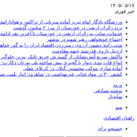
۱۴۰۵/۰۵/۱۷
خبر فوری
ورزشگاه یادگار امام تبریز آماده میزبانی از تراکتور و هوادارانش
تردد زائران اربعین در خوزستان از مرز ۲ میلیون گذشت
خدمات‌رسانی به زائران اربعین در خوزستان تا آخرین نفر ادامه 
اجتماع خونخواهی رهبر شهید در نوشهر
مدنی‌زاده: دشمن آرزوی زمین‌زدن اقتصاد ایران را به گور خواهد
اردبیل بازوی قدرتمند جبهه مقاومت
واکنش سریع آتش‌نشانان از گسترش حریق تانکر بنزین جلوگیر
انواع قاب بندی دیوار با گچبری پیش ساخته پلی یورتان دکارت
آماده سازی موکب محسنین گیلان در کربلای معلی
کشف ۳۰ تن مواد غذایی غیربهداشتی در شاهرود؛ انبار پلمب شد
ورود
نوشته تصادفی
سایدبار
منو
راهیان اقتصادی
جستجو برای