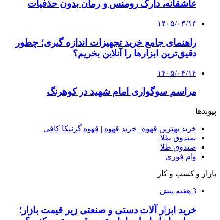
فروشگاه کتاب DMDBook | خرید کتاب فانتزی،
عاشقانه، دارک رومنس و رمان بدون حذفیات
۱۴۰۵/۰۴/۱۴
راهنمای جامع خرید تجهیزات اندازه گیری؛ چطور
دقیق‌ترین ابزارها را آنلاین بخریم؟
۱۴۰۵/۰۴/۰۹
آربی نوا؛ راهکار هوشمند برای شناسایی
فرصت‌های آربیتراژ ارز دیجیتال
۱۴۰۵/۰۴/۰۶
بروکر لایت فایننس (LiteFinance) چیست و چرا
محبوب شده است؟
۱۴۰۵/۰۳/۳۱
از کجا بفهمیم کانال‌های هوا نشتی دارند؟ ۸ نشانه
که نباید نادیده بگیرید