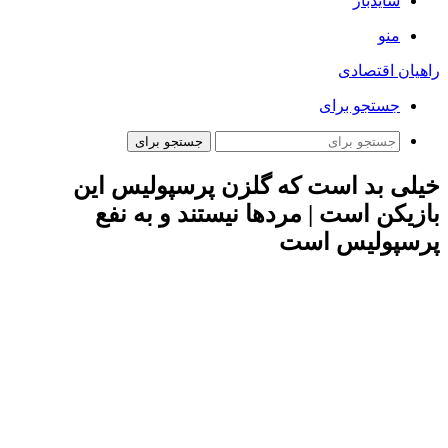
سایدبار
منو
راهیان اقتصادی
جستجو برای
جستجو برای
خیلی بد است که گلزن پرسپولیس این
بازیکن است | مردها نیستند و به نفع
پرسپولیس است
به گزارش همشهری آنلاین محمد برزگر درباره شرایط پرسپولیس
پس از برتری مقابل ملوان و پیش از بازی با سپاهان اظهار کرد:
پرسپولیس در خانه ملوان برنده دیداری حیثیتی و ۶ امتیازی شد که