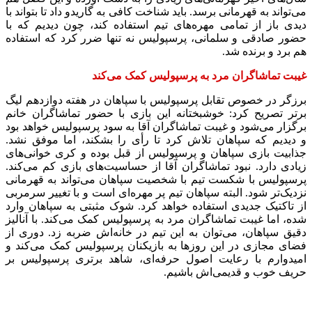
2 هفته پیش
اکیپ صیادان غیرمجاز ماهی در سنقروکلیایی
دستگیر شدند
2 هفته پیش
ماجرای پیشگویی صریح پیامبر(ع) درباره شهادت
عمار یاسر و عاقبت قاتلان او
2 هفته پیش
اعزام ۱۷۰ دستگاه ماشین‌آلات شهرداری تهران
برای مراسم اربعین
2 هفته پیش
صفحه اول روزنامه‌های کرمانشاه چهارشنبه سی و
یکم تیر ماه
2 هفته پیش