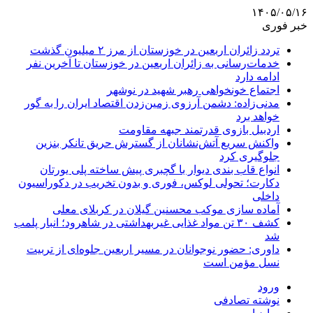
۱۴۰۵/۰۵/۱۶
خبر فوری
تردد زائران اربعین در خوزستان از مرز ۲ میلیون گذشت
خدمات‌رسانی به زائران اربعین در خوزستان تا آخرین نفر
ادامه دارد
اجتماع خونخواهی رهبر شهید در نوشهر
مدنی‌زاده: دشمن آرزوی زمین‌زدن اقتصاد ایران را به گور
خواهد برد
اردبیل بازوی قدرتمند جبهه مقاومت
واکنش سریع آتش‌نشانان از گسترش حریق تانکر بنزین
جلوگیری کرد
انواع قاب بندی دیوار با گچبری پیش ساخته پلی یورتان
دکارت؛ تحولی لوکس، فوری و بدون تخریب در دکوراسیون
داخلی
آماده سازی موکب محسنین گیلان در کربلای معلی
کشف ۳۰ تن مواد غذایی غیربهداشتی در شاهرود؛ انبار پلمب
شد
داوری: حضور نوجوانان در مسیر اربعین جلوه‌ای از تربیت
نسل مؤمن است
ورود
نوشته تصادفی