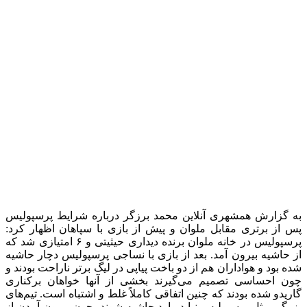
بازیکن سابق پرسپولیس خاطرنشان کرد: بالا بودن میانگین سنی
مهاجمان پرسپولیس عامل افت این خط تیم شده است. آل کثیر ۳۵
ساله، ژوائو ۳۲ ساله و علیپور که در آستانه ۳۰ سالگی است که هر
سه کیفیت گذشته را ندارند. خرید مهاجم جوان و گلزن برای
پرسپولیس از نان شب هم واجب‌تر است و باید در نقل و انتقالات
زمستانی این اتفاق بیفتد، چون سه مهاجم فعلی تیم فرصت کافی
برای نشان دادن توانایی‌های خود داشتند و نتوانستند گره گلزنی تیم
را برطرف کنند. به خصوص که بازی‌های سخت و تعیین کننده
پرسپولیس در لیگ نخبگان آسیا برابر الهلال و النصر عربستان باقی
مانده است. پرسپولیس بدون تمام کننده دچار مشکل می‌شود تا از
عنوان قهرمانی فصل قبل خود دفاع کند. اگر جای خالی نیست هم
خارج کردن ژوائو و آوردن مهاجمی سرحال و قبراق تصمیم خوبی
است، چون از آل کثیر و علیپور ضعیف‌تر نشان داده، خیلی بد است
که بهترین گلزن پرسپولیس وحید امیری است که مهاجم نیست و
جالب اینکه در مجموع لیگ برتر، لیگ نخبگان و جام حذفی، فرشاد
فرجی از مهاجمان پرسپولیس بیشتر گلزنی کرده است.
با صادقی و سلمانی پرسپولیس ضرر نکرد
وی با اشاره به اینکه گاریدو به بازی دادن به سعید صادقی و یاسین
سلمانی نشان داد که به دنبال موفقیت تیم است، افزود: این
بازیکنان انگیزه زیادی داشتند تا خود را نشان دهند که چنین اتفاقی
برابر ملوان افتاد. قطعاً تیم پرمهره پرسپولیس بازیکنانی دارد که
می‌توانند به تیم کمک کنند. گاریدو تمرینات تیم را به صورت دقیق