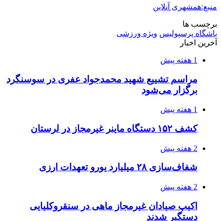
کشف حدود ۳۰۰ کیلوگرم موادمخدر و ۶ قبضه سلاح
در سیستان و بلوچستان
3 هفته پیش
زلزله ۵.۷ ریشتری بار دیگر حوالی کوزران
کرمانشاه را لرزاند
3 هفته پیش
انفجارهای شدید پایتخت اوکراین را به لرزه درآورد
3 هفته پیش
خرید ابزار آلات دستی و صنعتی زیر قیمت بازار؛
چطور ابزار اصل را با بهترین قیمت تهیه کنیم؟
3 هفته پیش
قربانیان زلزله‌های ونزوئلا از ۵۰۰۰ نفر فراتر رفت
3 هفته پیش