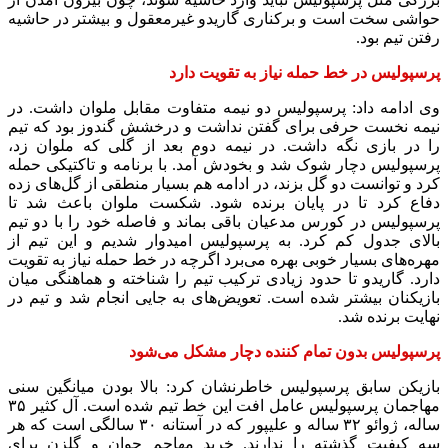
زیر نظر دارد و مطمئن باشد از بازی دادن به بازیکنان جوان و
تاکتیکی آسیب نمی‌بیند. قطعاً تمامی بازیکنان می‌توانند به تیم خدمت
کنند و شکل استفاده از آنها بسیار مهم است. پرسپولیس در
سال‌های اخیر قهرمانی‌های زیادی را به دست آورده و این فصل هم
می‌تواند به قهرمانی برسد. باید شناخت کافی به گاریدو داد تا بتواند با
دیدی باز از تمامی مهره‌های تیم استفاده کند، چون دیدیم که با
حضور صادقی و سلمانی، پرسپولیس نه تنها ضرر کرد که استفاده
هم برد و برنده شد.
غیبت تماشاگران مرد به پرسپولیس کمک می‌کند
برزگر در خصوص تقابل پرسپولیس با سپاهان در هفته دوازدهم لیگ
برتر تصریح کرد: خوشبختانه این بازی با حضور تماشاگران خانم
برگزار می‌شود و غیبت تماشاگران آقا به سود پرسپولیس خواهد بود
و دیدیم که سپاهان تلاش کرد تا رأی را بشکند، اما موفق نشد.
جذابیت بازی سپاهان و پرسپولیس از قبل بوده و کری خوانی‌های
زیادی دارد. نبود تماشاگران آقا از حساسیت‌های بازی کم می‌کند.
پرسپولیس با شکست تیم با شخصیت سپاهان می‌تواند به قهرمانی
نزدیک‌تر شود. البته سپاهان تیم پر مهره‌ای است و با تغییر سرمربی
از تاکتیک جدیدی استفاده خواهد کرد. شوک مثبتی به سپاهان وارد
شده، اما غیبت تماشاگران مرد به پرسپولیس کمک می‌کند. با آنالیز
دقیق سپاهان، می‌توان به این تیم در خانه‌اش ضربه زد. دوری از
فضای مجازی در این روزها به بازیکنان پرسپولیس کمک می‌کند و