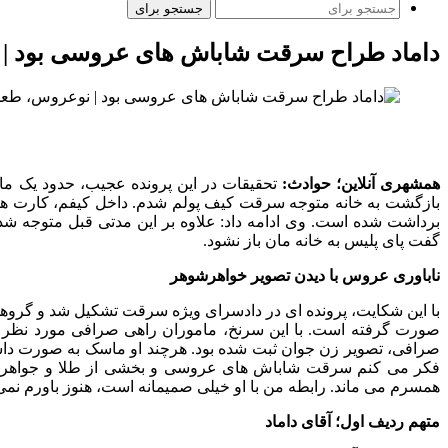
جستجو برای
داماد طراح سرقت شاباش های عروسی بود |
همشهری آنلاین؛ حوادث:
تحقیقات در این پرونده عجیب، حدود یک ما
بازگشت به خانه متوجه سرقت کیف پولم شدم. داخل کیفم، کارت های
برداشت شده است. وی ادامه داد: علاوه بر این مدتی قبل متوجه ش
گفت پای پلیس به خانه مان باز نشود.
ناباوری عروس با دیدن تصویر خواهرشوهر
با این شکایت، پرونده ای در دادسرای ویژه سرقت تشکیل شد و گروهی
صورت گرفته است. با این سرنخ، ماموران راهی صرافی مورد نظر شدن
صرافی، تصویر زن جوان ثبت شده بود. هرچند او ماسک به صورت داشت
فکر می کنم سرقت شاباش های عروسی و بخشی از طلا و جواهراتم
همسرم می ماند. رابطه من با او خیلی صمیمانه است، هنوز باورم ن
متهم ردیف اول؛ آقای داماد