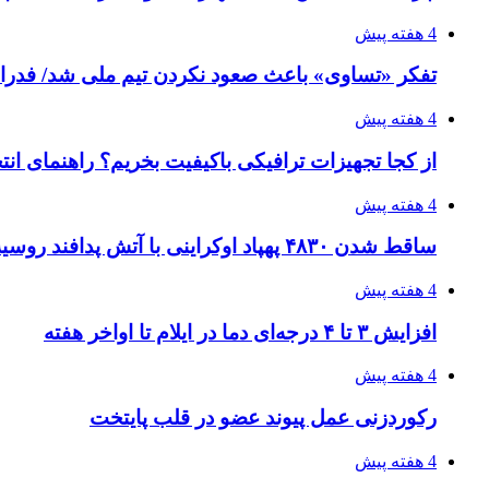
4 هفته پیش
تفکر «تساوی» باعث صعود نکردن تیم ملی شد/ فدر
4 هفته پیش
از کجا تجهیزات ترافیکی باکیفیت بخریم؟ راهنمای ان
4 هفته پیش
ساقط شدن ۴۸۳۰ پهپاد اوکراینی با آتش پدافند روسیه
4 هفته پیش
افزایش ۳ تا ۴ درجه‌ای دما در ایلام تا اواخر هفته
4 هفته پیش
رکوردزنی عمل پیوند عضو در قلب پایتخت
4 هفته پیش