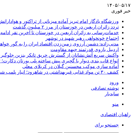
۱۴۰۵/۰۵/۱۷
خبر فوری
ورزشگاه یادگار امام تبریز آماده میزبانی از تراکتور و هوادارانش
تردد زائران اربعین در خوزستان از مرز ۲ میلیون گذشت
خدمات‌رسانی به زائران اربعین در خوزستان تا آخرین نفر ادامه 
اجتماع خونخواهی رهبر شهید در نوشهر
مدنی‌زاده: دشمن آرزوی زمین‌زدن اقتصاد ایران را به گور خواهد
اردبیل بازوی قدرتمند جبهه مقاومت
واکنش سریع آتش‌نشانان از گسترش حریق تانکر بنزین جلوگیر
انواع قاب بندی دیوار با گچبری پیش ساخته پلی یورتان دکارت
آماده سازی موکب محسنین گیلان در کربلای معلی
کشف ۳۰ تن مواد غذایی غیربهداشتی در شاهرود؛ انبار پلمب شد
ورود
نوشته تصادفی
سایدبار
منو
راهیان اقتصادی
جستجو برای