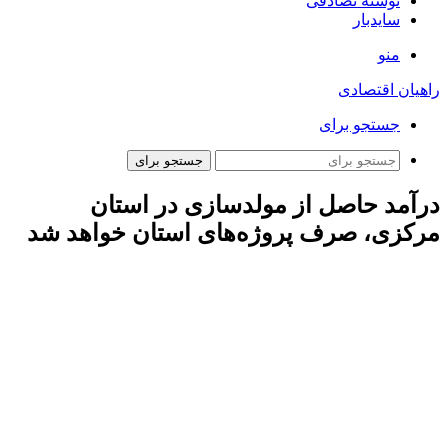
نوشته تصادفی
سایدبار
منو
راهیان اقتصادی
جستجو برای
جستجو برای
درآمد حاصل از مولدسازی در استان
مرکزی، صرف پروژه‌های استان خواهد شد
مهدی زندیه وکیلی، ۱۶ دیماه در جلسه ستاد مولدسازی دارایی‌های
دولت اظهار کرد: یکی از برنامه‌های اصلی دولت، شناسایی اموال و
املاک راکد و مولدسازی آنهاست. این املاک، منابع ملی هستند که ما
از آنها بهره نمی‌بریم. در گذشته بعضی تصورات بر این بود که دولت