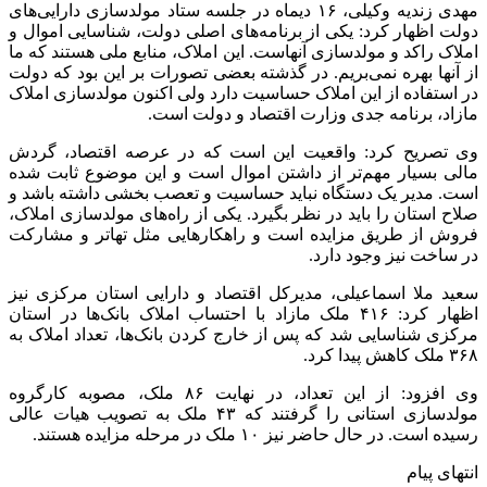
برچسب ها
استان مرکزی
استانی-اقتصادی
مولدسازی اموال مازاد دولت
آخرین اخبار
1 هفته پیش
کشف ۱۵۲ دستگاه ماینر غیرمجاز در لرستان
2 هفته پیش
شفاف‌سازی ۲۸ میلیارد یورو تعهدات ارزی
2 هفته پیش
اکیپ صیادان غیرمجاز ماهی در سنقروکلیایی
دستگیر شدند
2 هفته پیش
ماجرای پیشگویی صریح پیامبر(ع) درباره شهادت
عمار یاسر و عاقبت قاتلان او