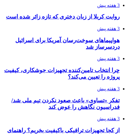
ساقط شدن ۴۸۳۰ پهپاد اوکراینی با آتش پدافند
روسیه
4 هفته پیش
افزایش ۳ تا ۴ درجه‌ای دما در ایلام تا اواخر هفته
4 هفته پیش
رکوردزنی عمل پیوند عضو در قلب پایتخت
4 هفته پیش
مدیرعامل برق تهران: کاهش ۱۰ درصدی مصرف
برق، ضامن پایداری شبکه است
4 هفته پیش
راه اندازی مرغداری؛ محاسبه هزینه، درآمد و سود با
طرح توجیهی
4 هفته پیش