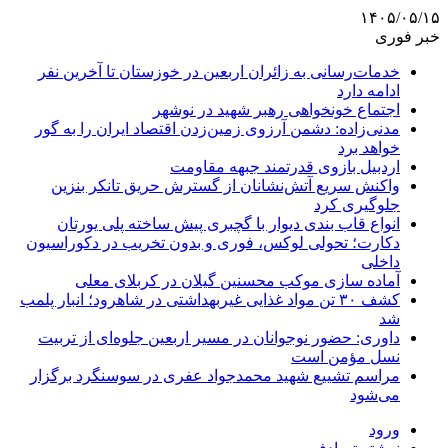
۱۴۰۵/۰۵/۱۵
خبر فوری
خدمات‌رسانی به زائران اربعین در خوزستان تا آخرین نفر
ادامه دارد
اجتماع خونخواهی رهبر شهید در نوشهر
مدنی‌زاده: دشمن آرزوی زمین‌زدن اقتصاد ایران را به گور
خواهد برد
اردبیل بازوی قدرتمند جبهه مقاومت
واکنش سریع آتش‌نشانان از گسترش حریق تانکر بنزین
جلوگیری کرد
انواع قاب بندی دیوار با گچبری پیش ساخته پلی یورتان
دکارت؛ تحولی لوکس، فوری و بدون تخریب در دکوراسیون
داخلی
آماده سازی موکب محسنین گیلان در کربلای معلی
کشف ۳۰ تن مواد غذایی غیربهداشتی در شاهرود؛ انبار پلمب
شد
داوری: حضور نوجوانان در مسیر اربعین جلوه‌ای از تربیت
نسل مؤمن است
مراسم تشییع شهید محمدجواد عفری در سوسنگرد برگزار
می‌شود
ورود