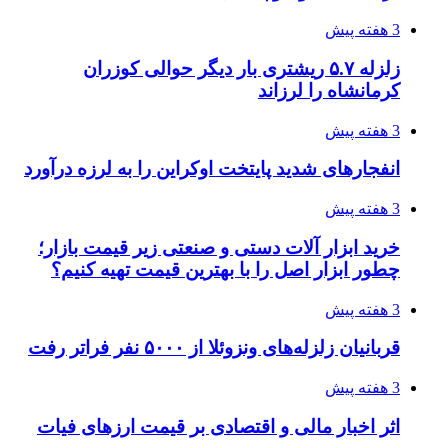
دردسرساز شد
3 هفته پیش
چرا انتخاب تامین‌کننده تجهیزات جوشکاری، کیفیت
پروژه را تعیین می‌کند؟
3 هفته پیش
تفکر «تساوی» باعث صعود نکردن تیم ملی شد/
فدراسیون نگاهش را عوض کند
4 هفته پیش
از کجا تجهیزات ترافیکی باکیفیت بخریم؟ راهنمای
انتخاب بهترین فروشنده
4 هفته پیش
ساقط شدن ۴۸۳۰ پهپاد اوکراینی با آتش پدافند
روسیه
4 هفته پیش