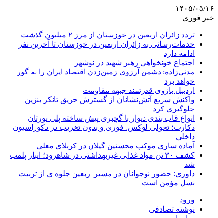
۱۴۰۵/۰۵/۱۶
خبر فوری
تردد زائران اربعین در خوزستان از مرز ۲ میلیون گذشت
خدمات‌رسانی به زائران اربعین در خوزستان تا آخرین نفر
ادامه دارد
اجتماع خونخواهی رهبر شهید در نوشهر
مدنی‌زاده: دشمن آرزوی زمین‌زدن اقتصاد ایران را به گور
خواهد برد
اردبیل بازوی قدرتمند جبهه مقاومت
واکنش سریع آتش‌نشانان از گسترش حریق تانکر بنزین
جلوگیری کرد
انواع قاب بندی دیوار با گچبری پیش ساخته پلی یورتان
دکارت؛ تحولی لوکس، فوری و بدون تخریب در دکوراسیون
داخلی
آماده سازی موکب محسنین گیلان در کربلای معلی
کشف ۳۰ تن مواد غذایی غیربهداشتی در شاهرود؛ انبار پلمب
شد
داوری: حضور نوجوانان در مسیر اربعین جلوه‌ای از تربیت
نسل مؤمن است
ورود
نوشته تصادفی