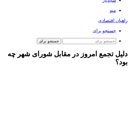
سایدبار
منو
راهیان اقتصادی
جستجو برای
جستجو برای
دلیل تجمع امروز در مقابل شورای شهر چه
بود؟
همشهری آنلاین-
از صبح امروز تعدادی از نیروهای شهربان و حریم
بان در مقابل شورای شهر حضور یافتند. درباره این تجمع، شهرداری
تهران اینگونه پاسخ داد:«تجمع امروز تعدادی از نیروهای مشمول
تبدیل وضعیت ایثارگری شرکت شهربان و حریم‌بان در خیابان بهشت
در حالی انجام شد که از ابتدای هفته جاری، داوود گودرزی معاون
خدمات شهری و محیط زیست شهرداری تهران با تعیین روز