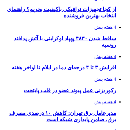
از کجا تجهیزات ترافیکی باکیفیت بخریم؟ راهنمای
انتخاب بهترین فروشنده
4 هفته پیش
ساقط شدن ۴۸۳۰ پهپاد اوکراینی با آتش پدافند
روسیه
4 هفته پیش
افزایش ۳ تا ۴ درجه‌ای دما در ایلام تا اواخر هفته
4 هفته پیش
رکوردزنی عمل پیوند عضو در قلب پایتخت
4 هفته پیش
مدیرعامل برق تهران: کاهش ۱۰ درصدی مصرف
برق، ضامن پایداری شبکه است