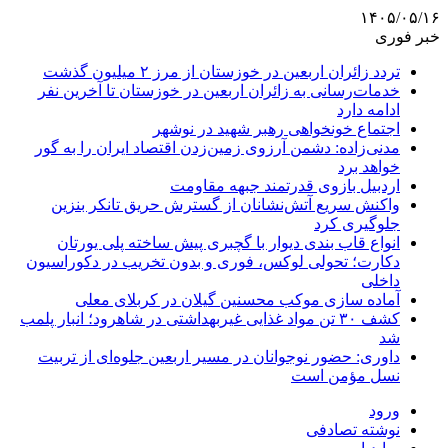
۱۴۰۵/۰۵/۱۶
خبر فوری
تردد زائران اربعین در خوزستان از مرز ۲ میلیون گذشت
خدمات‌رسانی به زائران اربعین در خوزستان تا آخرین نفر
ادامه دارد
اجتماع خونخواهی رهبر شهید در نوشهر
مدنی‌زاده: دشمن آرزوی زمین‌زدن اقتصاد ایران را به گور
خواهد برد
اردبیل بازوی قدرتمند جبهه مقاومت
واکنش سریع آتش‌نشانان از گسترش حریق تانکر بنزین
جلوگیری کرد
انواع قاب بندی دیوار با گچبری پیش ساخته پلی یورتان
دکارت؛ تحولی لوکس، فوری و بدون تخریب در دکوراسیون
داخلی
آماده سازی موکب محسنین گیلان در کربلای معلی
کشف ۳۰ تن مواد غذایی غیربهداشتی در شاهرود؛ انبار پلمب
شد
داوری: حضور نوجوانان در مسیر اربعین جلوه‌ای از تربیت
نسل مؤمن است
ورود
نوشته تصادفی