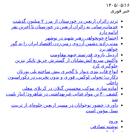
۱۴۰۵/۰۵/۱۶
خبر فوری
تردد زائران اربعین در خوزستان از مرز ۲ میلیون گذشت
خدمات‌رسانی به زائران اربعین در خوزستان تا آخرین نفر
ادامه دارد
اجتماع خونخواهی رهبر شهید در نوشهر
مدنی‌زاده: دشمن آرزوی زمین‌زدن اقتصاد ایران را به گور
خواهد برد
اردبیل بازوی قدرتمند جبهه مقاومت
واکنش سریع آتش‌نشانان از گسترش حریق تانکر بنزین
جلوگیری کرد
انواع قاب بندی دیوار با گچبری پیش ساخته پلی یورتان
دکارت؛ تحولی لوکس، فوری و بدون تخریب در دکوراسیون
داخلی
آماده سازی موکب محسنین گیلان در کربلای معلی
کشف ۳۰ تن مواد غذایی غیربهداشتی در شاهرود؛ انبار پلمب
شد
داوری: حضور نوجوانان در مسیر اربعین جلوه‌ای از تربیت
نسل مؤمن است
ورود
نوشته تصادفی