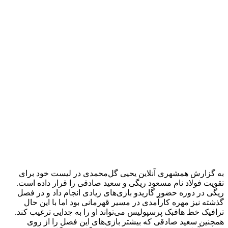
همچنین سعید صادقی که بیشتر بازی‌های این فصل را از روی
نیمکت آغاز کرده علی‌رغم ثبت سه پاس گل و یک گل در لیست
خرید گل محمدی قرار گرفته است.
صادقی البته امروز در لیست خروج سرخ‌ها هم نامش قرار گرفت تا
در آستانه انتقال به فولاد قرار بگیرد.
منبع:همشهری آنلاین
برچسب ها
باشگاه پرسپولیس
ویژه ورزشی
آخرین اخبار
1 هفته پیش
مراسم تشییع شهید محمدجواد عفری در سوسنگرد
برگزار می‌شود
1 هفته پیش
کشف ۱۵۲ دستگاه ماینر غیرمجاز در لرستان