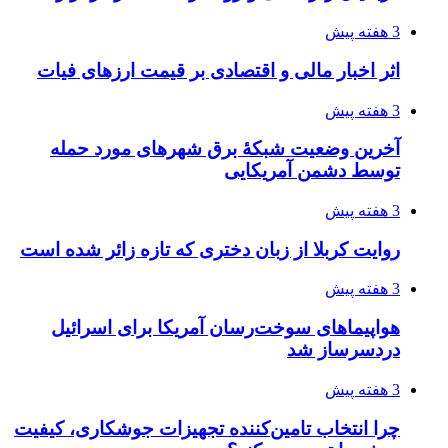
چرا انتخاب تامین‌کننده تجهیزات جوشکاری، کیفیت
پروژه را تعیین می‌کند؟
3 هفته پیش
تفکر «تساوی» باعث صعود نکردن تیم ملی شد/
فدراسیون نگاهش را عوض کند
3 هفته پیش
از کجا تجهیزات ترافیکی باکیفیت بخریم؟ راهنمای
انتخاب بهترین فروشنده
4 هفته پیش
ساقط شدن ۴۸۳۰ پهپاد اوکراینی با آتش پدافند
روسیه
4 هفته پیش
افزایش ۳ تا ۴ درجه‌ای دما در ایلام تا اواخر هفته
4 هفته پیش