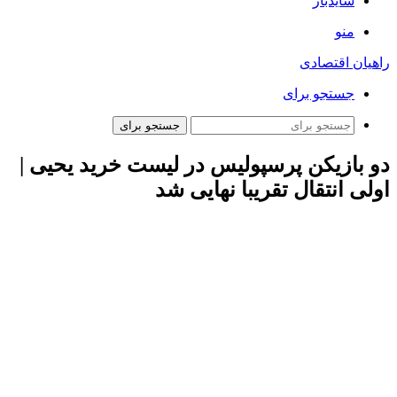
سایدبار
منو
راهیان اقتصادی
جستجو برای
جستجو برای
دو بازیکن پرسپولیس در لیست خرید یحیی |
اولی انتقال تقریبا نهایی شد
به گزارش همشهری آنلاین یحیی گل‌محمدی در لیست خود برای
تقویت فولاد نام مسعود ریگی و سعید صادقی را قرار داده است.
ریگی در دوره حضور گاریدو بازی‌های زیادی انجام داد و در فصل
گذشته نیز مهره کارآمدی در مسیر قهرمانی بود اما با این حال
ترافیک خط هافبک پرسپولیس می‌تواند او را به جدایی ترغیب کند.