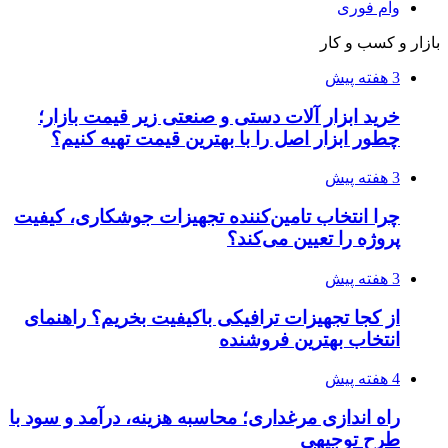
طرح توجیهی
۱۴۰۵/۰۴/۱۵
فروشگاه کتاب DMDBook | خرید کتاب فانتزی،
عاشقانه، دارک رومنس و رمان بدون حذفیات
۱۴۰۵/۰۴/۱۴
راهنمای جامع خرید تجهیزات اندازه گیری؛ چطور
دقیق‌ترین ابزارها را آنلاین بخریم؟
۱۴۰۵/۰۴/۰۹
آربی نوا؛ راهکار هوشمند برای شناسایی
فرصت‌های آربیتراژ ارز دیجیتال
۱۴۰۵/۰۴/۰۶
بروکر لایت فایننس (LiteFinance) چیست و چرا
محبوب شده است؟