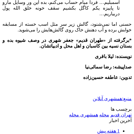
اسمبلیم… فردا میام حساب می‌کنم، بده این ور وسایل مارو
تا پاییزه یکم کاگل بکشیم سقف خونه خلق الله پول
دربیاریم…
حسنی اما نمی‌شنود، گالش زیر سر مثل اسب خسته از مسابقه
خوابش برده و آب دهنش خاک روی گالش‌هایش را می‌شوید.
*برگرفته از «طهران قدیم» جعفر شهری در وصف شیوه بده و
بستان نسیه بین کاسبان و اهل محل و ادبیاتشان.
نویسنده: لیلا باقری
صداپیشه: رضا سمائی‌نیا
تدوین: عاطفه حسین‌زاده
منبع:همشهری آنلاین
برچسب ها
تهران قدیم
محله
همشهری محله
آخرین اخبار
1 هفته پیش