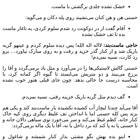
خشک نشده جلدی برگشتی با ماست.
حسنی هن و هن کنان می‌نشیند روی پله دکان و می‌گوید:
آقام گفت از در دوکونت رد شدم سلوم کردی، یه تاغار ماست
بده تا تف خشک نشده
حاجی ماست‌بند:
لااله اله الله! پس دیده سلوم کردم و عینهو گربه
باریک شد و از کنار گذر خزید و رفت و به روی مبارک نیاورد… برو
رد کارت، نسیه نمی‌دم!
حسنی گالش لاستیکی‌ها را در می‌آورد و مثل باد برمی‌گردد و آقا را
برزخ می‌بیند و دو متریش می‌ایستد تا گیوه اگر کمانه کرد، با
محاسبه درست جا خالی بدهد. چون جای قبلی هنوز خوب نشده
است.
گف دیدم مثل گربه باریک خزینه رفتی، نسیه نمی‌دم.
آقا می‌آید چندتا لیچار آب کشیده نکشیده بار ماست‌بند کند و یکی هم
بزند پس کله حسنی اما با انداختن تف غلیظ دیگری روی کپه خاک
کنار خانه، کظم غیظ می‌کند و سر می‌خورد توی سیاهی دالان خانه و
تا حسنی پا به پا کند که برد داخل یا نه، آقا با یک ماله برمی‌گردد:
اینو بده بهش بگو مشتی بذار کنار شمشه و شاغول و