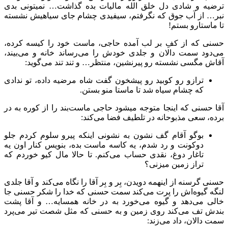
ترضیه و شادی دل خلق الله مالیات بده گذاشت… نمیتونی بدی
نبر… از آب جوق که نگرفتم، سیفیدی چشام جای سیاهیش نشسته
تا ماستارو بستم!
حسنی که از کفِ بر لب آمده حاجی، ماست خود را کیسه کرده،
می‌دود سمت دالان و جلدی خودش را می‌رساند خانه و می‌بیند،
آقاش مگسی نشسته رو پیرنشین، منتظر… و تند تند می‌گوید:
ترازو رو کوبید رو پیشخون گفت شاه مرضیه داده، تو ندادی
که چشام سیاه شد تا ماستا منو بستن.
آقا حسنی که اینجا متوجه می‎شود حاجی ماست‌بند را از کوره به در
برده، سعی مذبوحانه در تلطیف فضا می‌کند:
بوگو آقام گف نشون به نشونی اینکه پیرو سلوم کردم جلو
دوکونت و رد شدم، یه کاسه ماست بده، بنویس کنار اون یه
تاغار دوغ، نقدی حساب می‌کنم. تا حالا مال کیو خوردم که
تراز زمین میزنی؟
حسنی گرسنه از اینهمه دویدن، بِر و بِر آقا را نگاه می‌کند و آقا جلدی
لنگه گیوه‌اش را پرت می‌کند سمت حسنی که خدا را شکر حسنی جا
خالی می‌دهد و گیوه می‌خورد به در خانه همسایه… و آقا پشت
بندش تف می‌کند روی زمین و به حسنی که مثل شصت تیر می‌پرد
سمت دالان، داد می‌زند: