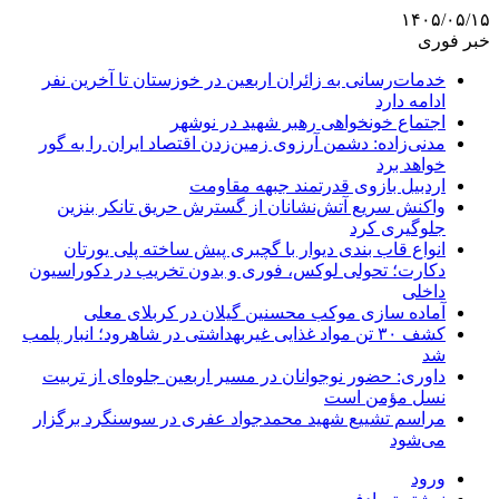
۱۴۰۵/۰۵/۱۵
خبر فوری
خدمات‌رسانی به زائران اربعین در خوزستان تا آخرین نفر
ادامه دارد
اجتماع خونخواهی رهبر شهید در نوشهر
مدنی‌زاده: دشمن آرزوی زمین‌زدن اقتصاد ایران را به گور
خواهد برد
اردبیل بازوی قدرتمند جبهه مقاومت
واکنش سریع آتش‌نشانان از گسترش حریق تانکر بنزین
جلوگیری کرد
انواع قاب بندی دیوار با گچبری پیش ساخته پلی یورتان
دکارت؛ تحولی لوکس، فوری و بدون تخریب در دکوراسیون
داخلی
آماده سازی موکب محسنین گیلان در کربلای معلی
کشف ۳۰ تن مواد غذایی غیربهداشتی در شاهرود؛ انبار پلمب
شد
داوری: حضور نوجوانان در مسیر اربعین جلوه‌ای از تربیت
نسل مؤمن است
مراسم تشییع شهید محمدجواد عفری در سوسنگرد برگزار
می‌شود
ورود