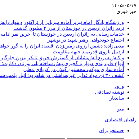
۱۴۰۵/۰۵/۱۷
خبر فوری
ورزشگاه یادگار امام تبریز آماده میزبانی از تراکتور و هوادارانش
تردد زائران اربعین در خوزستان از مرز ۲ میلیون گذشت
خدمات‌رسانی به زائران اربعین در خوزستان تا آخرین نفر ادامه 
اجتماع خونخواهی رهبر شهید در نوشهر
مدنی‌زاده: دشمن آرزوی زمین‌زدن اقتصاد ایران را به گور خواهد
اردبیل بازوی قدرتمند جبهه مقاومت
واکنش سریع آتش‌نشانان از گسترش حریق تانکر بنزین جلوگیر
انواع قاب بندی دیوار با گچبری پیش ساخته پلی یورتان دکارت
آماده سازی موکب محسنین گیلان در کربلای معلی
کشف ۳۰ تن مواد غذایی غیربهداشتی در شاهرود؛ انبار پلمب شد
ورود
نوشته تصادفی
سایدبار
منو
راهیان اقتصادی
جستجو برای