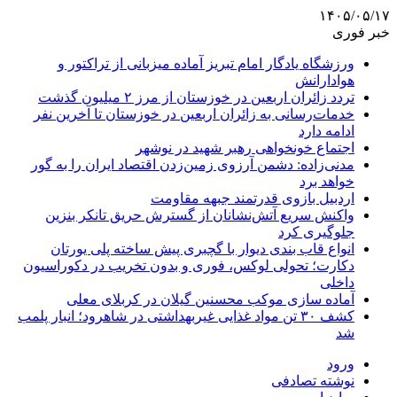
۱۴۰۵/۰۵/۱۷
خبر فوری
ورزشگاه یادگار امام تبریز آماده میزبانی از تراکتور و
هوادارانش
تردد زائران اربعین در خوزستان از مرز ۲ میلیون گذشت
خدمات‌رسانی به زائران اربعین در خوزستان تا آخرین نفر
ادامه دارد
اجتماع خونخواهی رهبر شهید در نوشهر
مدنی‌زاده: دشمن آرزوی زمین‌زدن اقتصاد ایران را به گور
خواهد برد
اردبیل بازوی قدرتمند جبهه مقاومت
واکنش سریع آتش‌نشانان از گسترش حریق تانکر بنزین
جلوگیری کرد
انواع قاب بندی دیوار با گچبری پیش ساخته پلی یورتان
دکارت؛ تحولی لوکس، فوری و بدون تخریب در دکوراسیون
داخلی
آماده سازی موکب محسنین گیلان در کربلای معلی
کشف ۳۰ تن مواد غذایی غیربهداشتی در شاهرود؛ انبار پلمب
شد
ورود
نوشته تصادفی