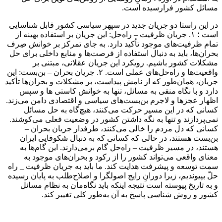
مسائل کشور فرارسیده است.
در این راستا دو جریان جدید در سپهر سیاسی کشور قابل شناسایی
است ؛ ۱. جریان ظرفیت – راه‌حل: این جریان بر استفاده بهینه از
تمام ظرفیت‌های موجود تأکید دارد. به جای تمرکز بر خوانش صِرف
بحران‌ها، باید به دنبال استفاده از فرصت‌ها و منابع داخلی برای حل
مشکلات کشور باشیم. رویکرد این جریان عقلانی، مبتنی بر
واقعیت‌ها و راه‌حل‌های عملی است. ۲. جریان بحران – بن‌بست: این
جریان، همان‌طور که از نامش پیداست، بر مشکلات و بحران‌ها تأکید
دارد و با نگاه منفی به مسائل، تنها به خوانش کاستی ها و سپس
اظهار عجزها و لاجرم بن‌بست‌های سیاسی و اقتصادی دامن می‌زند.
کسانی که در این مسیر حرکت می‌کنند، هیچ‌گاه به حل مسائل
نمی‌پردازند و تنها به نگه داشتن کشور در وضعیت فعلی می‌کوشند.
کسانی که دل مردم را خالی می‌کنند، طرفدار جریان بحران –
بن‌بست هستند، در حالی که کسانی که به دنبال شکوفایی ایران
هستند، در مسیر ظرفیت – راه‌حل گام برمی‌دارند. این گام‌ها به
معنای واقعی می‌تواند کشور را از رکود و بحران‌های موجود به
سمت توسعه و پیشرفت هدایت کند. ما باید به جریان ظرفیت _ راه
حلّ بپیوندیم، زیرا دورانِ رایج اصولگرا و اصلاح‌طلب به پایان رسیده
و به تاریخ پیوسته است نتیجه اینکه باید نگاه‌مان به نظام مسائل
کشور و روش شناسی پاسخ به آن به‌طور کلی تغییر کند.