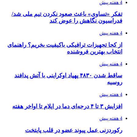
4 هفته پیش
تفکر «تساوی» باعث صعود نکردن تیم ملی شد/
فدراسیون نگاهش را عوض کند
4 هفته پیش
از کجا تجهیزات ترافیکی باکیفیت بخریم؟ راهنمای
انتخاب بهترین فروشنده
4 هفته پیش
ساقط شدن ۴۸۳۰ پهپاد اوکراینی با آتش پدافند
روسیه
4 هفته پیش
افزایش ۳ تا ۴ درجه‌ای دما در ایلام تا اواخر هفته
4 هفته پیش
رکوردزنی عمل پیوند عضو در قلب پایتخت