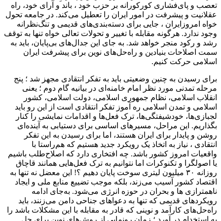
تعصب و پای‌فشاری کورکورانه بر حزب خود ، باند و آرای خود، راه
عقلانیت و پیشرفت در امور ایران را تعطیل می‌کند. در جامعه تحول
خواه امروزایران ، جایی برای دسته‌بندی‌های قدیمی و تنگ‌نظرانه
وجود ندارد. هرگونه مقابله با تغییر و تحولات تعالی خواه تنها به توقف
رشد و رکود منجر خواهد شد. به جای این جدال‌های بی‌پایان، باید به
سمت اصلاحات بنیادین و راه‌حل‌های نوین برای پیشرفت ایران
اسلامی حرکت کنیم.
برای رسیدن به چنین وضعیتی باید به تفکر انتقادی مجهز شد ؛ پنج
مرحله تمدنی مورد نظر امام خامنه‌ای در بیانیه گام دوم ؛ یعنی
انقلاب اسلامی، نظام جمهوری اسلامی، دولت اسلامی، کشور
اسلامی و تمدن اسلامی ره آموز تفکر انتقادی است از این رو باید
لجبازی‌ها، خودشیفتگی‌ها، ترک فعل‌ها و اقدامات نمایشی را کنار
بگذاریم. این مراحل، مسیرهای اساسی برای دستیابی به آینده‌ای
روشن و پایدار برای ایران هستند، اما برای رسیدن به این تفکر
انتقادی ، نیاز به اتخاذ یک رویکرد جدید هستیم که هم‌راستا با
واقعیات امروز کشور باشد. چه افتخاری دارد که اصلاح‌طلب باشیم
یا اصولگرا و تکنوکرات اما نتوانیم به ترک فعل‌هایی همانند قاچاق
روزانه ۳۰ میلیون لیتری سوخت پایان دهیم ؟! این معضل نه تنها به
اقتصاد کشور آسیب می‌زند، بلکه موجب تضییع منابع ملی و ایجاد
ناهمترازی ها و بحران در حوزه انرژی می‌شود. به‌جای ادامه
رویکردهای قدیمی که تنها به دعواهای جناحی دامن می‌زنند، باید
راه‌حل‌های کارآمد و نوینی که قادر به مقابله با این مشکلات باشد را
به استخدام در آورد ؛ زمانِ رونمایی از روش‌های نوین برای حل