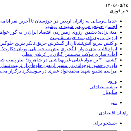
۱۴۰۵/۰۵/۱۵
خبر فوری
خدمات‌رسانی به زائران اربعین در خوزستان تا آخرین نفر ادامه 
اجتماع خونخواهی رهبر شهید در نوشهر
مدنی‌زاده: دشمن آرزوی زمین‌زدن اقتصاد ایران را به گور خواهد
اردبیل بازوی قدرتمند جبهه مقاومت
واکنش سریع آتش‌نشانان از گسترش حریق تانکر بنزین جلوگیر
انواع قاب بندی دیوار با گچبری پیش ساخته پلی یورتان دکارت
آماده سازی موکب محسنین گیلان در کربلای معلی
کشف ۳۰ تن مواد غذایی غیربهداشتی در شاهرود؛ انبار پلمب شد
داوری: حضور نوجوانان در مسیر اربعین جلوه‌ای از تربیت نس
مراسم تشییع شهید محمدجواد عفری در سوسنگرد برگزار می‌
ورود
نوشته تصادفی
سایدبار
منو
راهیان اقتصادی
جستجو برای