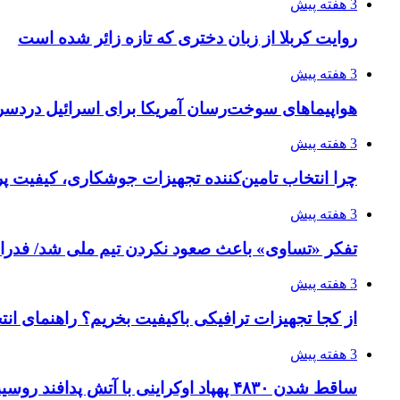
3 هفته پیش
روایت کربلا از زبان دختری که تازه زائر شده است
3 هفته پیش
هواپیماهای سوخت‌رسان آمریکا برای اسرائیل دردس
3 هفته پیش
چرا انتخاب تامین‌کننده تجهیزات جوشکاری، کیفیت پرو
3 هفته پیش
تفکر «تساوی» باعث صعود نکردن تیم ملی شد/ فدر
3 هفته پیش
از کجا تجهیزات ترافیکی باکیفیت بخریم؟ راهنمای ان
3 هفته پیش
ساقط شدن ۴۸۳۰ پهپاد اوکراینی با آتش پدافند روسیه