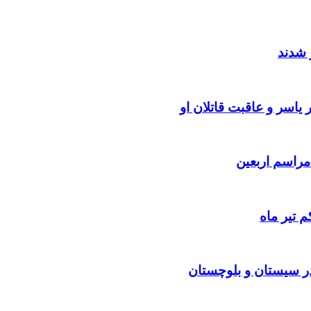
 شدند
یاسر و عاقبت قاتلان او
 تیر ماه