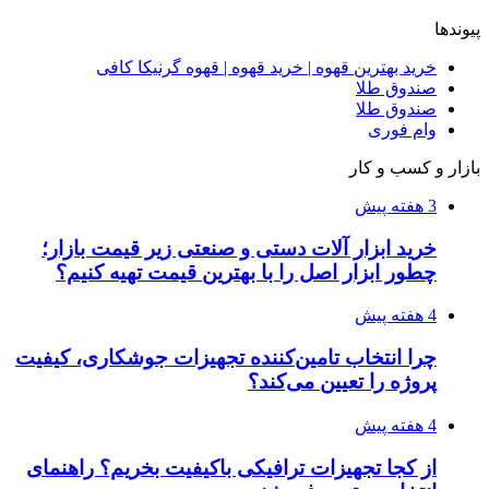
عاشقانه، دارک رومنس و رمان بدون حذفیات
۱۴۰۵/۰۴/۱۴
راهنمای جامع خرید تجهیزات اندازه گیری؛ چطور
دقیق‌ترین ابزارها را آنلاین بخریم؟
۱۴۰۵/۰۴/۰۹
آربی نوا؛ راهکار هوشمند برای شناسایی
فرصت‌های آربیتراژ ارز دیجیتال
۱۴۰۵/۰۴/۰۶
بروکر لایت فایننس (LiteFinance) چیست و چرا
محبوب شده است؟
۱۴۰۵/۰۳/۳۱
از کجا بفهمیم کانال‌های هوا نشتی دارند؟ ۸ نشانه
که نباید نادیده بگیرید