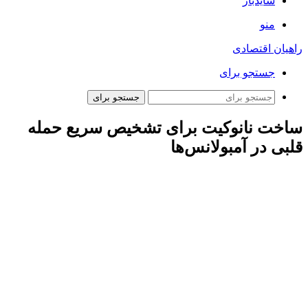
سایدبار
منو
راهیان اقتصادی
جستجو برای
جستجو برای
ساخت نانوکیت برای تشخیص سریع حمله
قلبی در آمبولانس‌ها
ارتباط فردا:
معمولا پس از وقوع سکته قلبی، نشانگر تروپونین قلبی
(cTnI) توسط ماهیچه‌ آسیب دیده‌ قلب به درون خون آزاد می‌شود.
سطح این نشانگر ۶ تا ۱۰ روز پس از وقوع سکته همچنان بالا
می‌ماند، بنابراین به عنوان نشانگر جهت تشخیص سکته قلبی مورد
استفاده قرار می‌گیرد. نمونه خون بیمار گرفته می‌شود و این نمونه