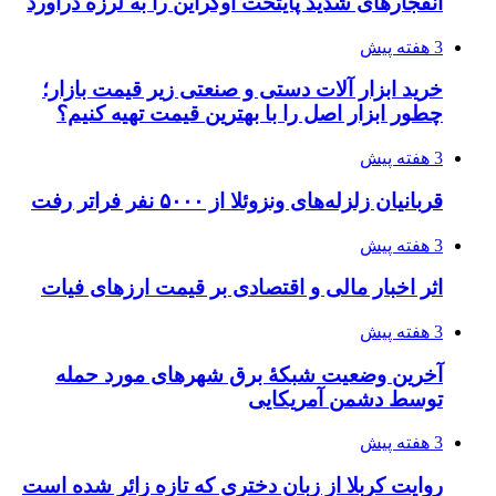
پروژه را تعیین می‌کند؟
4 هفته پیش
تفکر «تساوی» باعث صعود نکردن تیم ملی شد/
فدراسیون نگاهش را عوض کند
4 هفته پیش
از کجا تجهیزات ترافیکی باکیفیت بخریم؟ راهنمای
انتخاب بهترین فروشنده
4 هفته پیش
ساقط شدن ۴۸۳۰ پهپاد اوکراینی با آتش پدافند
روسیه
4 هفته پیش
افزایش ۳ تا ۴ درجه‌ای دما در ایلام تا اواخر هفته
4 هفته پیش