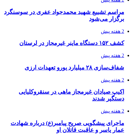
3 هفته پیش
کشف حدود ۳۰۰ کیلوگرم موادمخدر و ۶ قبضه سلاح
در سیستان و بلوچستان
3 هفته پیش
زلزله ۵.۷ ریشتری بار دیگر حوالی کوزران
کرمانشاه را لرزاند
3 هفته پیش
انفجارهای شدید پایتخت اوکراین را به لرزه درآورد
3 هفته پیش
خرید ابزار آلات دستی و صنعتی زیر قیمت بازار؛
چطور ابزار اصل را با بهترین قیمت تهیه کنیم؟
3 هفته پیش
قربانیان زلزله‌های ونزوئلا از ۵۰۰۰ نفر فراتر رفت