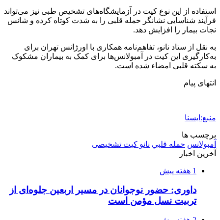
شفاف‌سازی ۲۸ میلیارد یورو تعهدات ارزی
2 هفته پیش
اکیپ صیادان غیرمجاز ماهی در سنقروکلیایی
دستگیر شدند
2 هفته پیش
ماجرای پیشگویی صریح پیامبر(ع) درباره شهادت
عمار یاسر و عاقبت قاتلان او
2 هفته پیش
اعزام ۱۷۰ دستگاه ماشین‌آلات شهرداری تهران
برای مراسم اربعین
2 هفته پیش
صفحه اول روزنامه‌های کرمانشاه چهارشنبه سی و
یکم تیر ماه