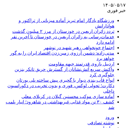
۱۴۰۵/۰۵/۱۷
خبر فوری
ورزشگاه یادگار امام تبریز آماده میزبانی از تراکتور و
هوادارانش
تردد زائران اربعین در خوزستان از مرز ۲ میلیون گذشت
خدمات‌رسانی به زائران اربعین در خوزستان تا آخرین نفر
ادامه دارد
اجتماع خونخواهی رهبر شهید در نوشهر
مدنی‌زاده: دشمن آرزوی زمین‌زدن اقتصاد ایران را به گور
خواهد برد
اردبیل بازوی قدرتمند جبهه مقاومت
واکنش سریع آتش‌نشانان از گسترش حریق تانکر بنزین
جلوگیری کرد
انواع قاب بندی دیوار با گچبری پیش ساخته پلی یورتان
دکارت؛ تحولی لوکس، فوری و بدون تخریب در دکوراسیون
داخلی
آماده سازی موکب محسنین گیلان در کربلای معلی
کشف ۳۰ تن مواد غذایی غیربهداشتی در شاهرود؛ انبار پلمب
شد
ورود
نوشته تصادفی