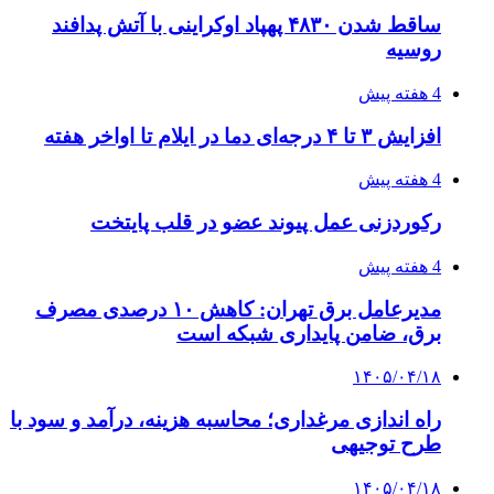
شکست شاگردان قهرمانی مقابل چین تایپه/ تلاش
برای عنوان یازدهمی
۱۴۰۵/۰۴/۱۵
فروشگاه کتاب DMDBook | خرید کتاب فانتزی،
عاشقانه، دارک رومنس و رمان بدون حذفیات
۱۴۰۵/۰۴/۱۴
راهنمای جامع خرید تجهیزات اندازه گیری؛ چطور
دقیق‌ترین ابزارها را آنلاین بخریم؟
پیوندها
خرید بهترین قهوه | خرید قهوه | قهوه گرنیکا کافی
صندوق طلا
صندوق طلا
وام فوری
بازار و کسب و کار