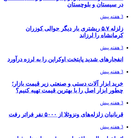
3 هفته پیش
چرا انتخاب تامین‌کننده تجهیزات جوشکاری، کیفیت
پروژه را تعیین می‌کند؟
4 هفته پیش
تفکر «تساوی» باعث صعود نکردن تیم ملی شد/
فدراسیون نگاهش را عوض کند
4 هفته پیش
از کجا تجهیزات ترافیکی باکیفیت بخریم؟ راهنمای
انتخاب بهترین فروشنده
4 هفته پیش
ساقط شدن ۴۸۳۰ پهپاد اوکراینی با آتش پدافند
روسیه
4 هفته پیش
افزایش ۳ تا ۴ درجه‌ای دما در ایلام تا اواخر هفته