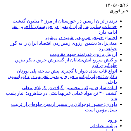
۱۴۰۵/۰۵/۱۶
خبر فوری
تردد زائران اربعین در خوزستان از مرز ۲ میلیون گذشت
خدمات‌رسانی به زائران اربعین در خوزستان تا آخرین نفر
ادامه دارد
اجتماع خونخواهی رهبر شهید در نوشهر
مدنی‌زاده: دشمن آرزوی زمین‌زدن اقتصاد ایران را به گور
خواهد برد
اردبیل بازوی قدرتمند جبهه مقاومت
واکنش سریع آتش‌نشانان از گسترش حریق تانکر بنزین
جلوگیری کرد
انواع قاب بندی دیوار با گچبری پیش ساخته پلی یورتان
دکارت؛ تحولی لوکس، فوری و بدون تخریب در دکوراسیون
داخلی
آماده سازی موکب محسنین گیلان در کربلای معلی
کشف ۳۰ تن مواد غذایی غیربهداشتی در شاهرود؛ انبار پلمب
شد
داوری: حضور نوجوانان در مسیر اربعین جلوه‌ای از تربیت
نسل مؤمن است
ورود
نوشته تصادفی