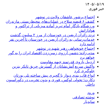
۱۴۰۵/۰۵/۱۹
خبر فوری
اجتماع پرشور عاشقان ولایت در نوشهر
کشف ۶ قبضه سلاح در عملیات‌های محیط‌زیستی مازندران
ورزشگاه یادگار امام تبریز آماده میزبانی از تراکتور و
هوادارانش
تردد زائران اربعین در خوزستان از مرز ۲ میلیون گذشت
خدمات‌رسانی به زائران اربعین در خوزستان تا آخرین نفر
ادامه دارد
اجتماع خونخواهی رهبر شهید در نوشهر
مدنی‌زاده: دشمن آرزوی زمین‌زدن اقتصاد ایران را به گور
خواهد برد
اردبیل بازوی قدرتمند جبهه مقاومت
واکنش سریع آتش‌نشانان از گسترش حریق تانکر بنزین
جلوگیری کرد
انواع قاب بندی دیوار با گچبری پیش ساخته پلی یورتان
دکارت؛ تحولی لوکس، فوری و بدون تخریب در دکوراسیون
داخلی
ورود
نوشته تصادفی
سایدبار