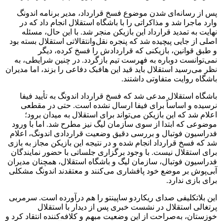
پس از رسانه‌ای شدن موضوع فسخ قرارداد، مدیر برنامه اندونگ
وارد ماجرا شد و مذاکراتی را با باشگاه استقلال انجام داد که در
نهایت به تمدید قرارداد این بازیکن منجر شد. با این حال، مسئله
اصلی از جایی پیچیده شد که پنجره نقل‌وانتقالاتی استقلال بسته بود
و طبق قوانین، بازیکنی که قراردادش را فسخ کرده، دیگر
نمی‌توانست دوباره به فهرست تیم بازگردد. در چنین شرایطی، به
نظر می‌رسید استقلال باید قید این هافبک دفاعی را بزند، اما مدیران
باشگاه روایت متفاوتی داشتند.
باشگاه استقلال مدعی شد که فسخ قرارداد اندونگ به تأیید فیفا
نرسیده و اساساً برای فیفا ارسال نشده است. حتی در مقطعی
اعلام شد که این بازیکن می‌تواند برای استقلال به میدان برود؛
موضوعی که ابتدا از سوی سازمان لیگ نیز مطرح شد. اما با ورود
فدراسیون فوتبال و بررسی دقیق وضعیت قراردادی اندونگ، اعلام
شد که فسخ قرارداد انجام شده و در نتیجه این بازیکن مجاز به بازی
برای استقلال نیست. با وجود برگزاری جلساتی با حضور نمایندگان
فدراسیون فوتبال، سازمان لیگ و باشگاه استقلال، همچنان مدیران
آبی‌پوش بر موضع خود پافشاری می‌کنند و معتقدند اندونگ مشکلی
برای بازی ندارد.
این بلاتکلیفی صدای ریکاردو ساپینتو را هم درآورده است. سرمربی
پرتغالی استقلال در نشست خبری پس از دیدار با استقلال
خوزستان، به‌صراحت از این وضعیت مبهم و کلافه‌کننده انتقاد کرد و