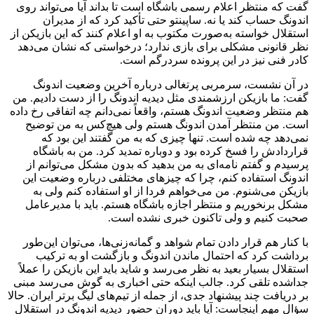
گفت که منتظر اعلام رسمی باشگاه است تا بداند آیا می‌تواند روی
اندونگ حساب کند یا نه. ساپینتو حتی تأکید کرد که از مدیران
استقلال خواسته به‌صورت مکتوب به او اعلام کنند که این بازیکن از
نظر قانونی مشکلی برای بازی ندارد؛ درخواستی که نشان می‌دهد
کادر فنی نیز در این پرونده سردرگم است.
در آن نشست، سرمربی پرتغالی درباره آخرین وضعیت اندونگ
گفت: ما بازیکن ارزشمندی مثل دیدیه اندونگ را از دست دادیم. من
هم منتظر وضعیت اندونگ هستم، واقعاً نمی‌دانم چه اتفاقی رخ داده
است. من منتظر آمدن اندونگ هستم ولی هیچ‌کس به من توضیح
نمی‌دهد چه شده است. تنها چیزی که به من گفتند این بود که
قراردادش را فسخ کرده بود و دوباره تمدید کرد. من به باشگاه
پرسیدم و گفتم نامه‌ای به من بدهید که بدون مشکل می‌توانم از
اندونگ استفاده کنم، چرا که چیزهای مختلفی درباره وضعیت این
بازیکن می‌شنوم. من می‌خواهم فردا از او استفاده کنم ولی به
مشکل برنخوریم و منتظر اجازه باشگاه هستم. باید با مدیرعامل
صحبت کنیم و ولی تاکنون خبری نشده است.
با کنار هم قرار دادن تمام شواهد و گمانه‌زنی‌ها، می‌توان این‌طور
برداشت کرد که احتمال ماندن اندونگ و بازگشت او به ترکیب
استقلال بسیار بعید به نظر می‌رسد و شاید باید این بازیکن را عملاً
جداشده تلقی کرد. جالب اینکه حتی اخباری به گوش می‌رسد مبنی
بر دریافت چند پیشنهاد جدی، از جمله از تیم‌های لیگ برتر ایران. حالا
سؤال مهم اینجاست: آیا باید دوران حضور دیدیه اندونگ در استقلال