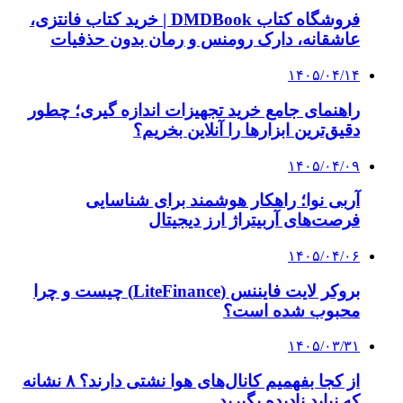
فروشگاه کتاب DMDBook | خرید کتاب فانتزی،
عاشقانه، دارک رومنس و رمان بدون حذفیات
۱۴۰۵/۰۴/۱۴
راهنمای جامع خرید تجهیزات اندازه گیری؛ چطور
دقیق‌ترین ابزارها را آنلاین بخریم؟
۱۴۰۵/۰۴/۰۹
آربی نوا؛ راهکار هوشمند برای شناسایی
فرصت‌های آربیتراژ ارز دیجیتال
۱۴۰۵/۰۴/۰۶
بروکر لایت فایننس (LiteFinance) چیست و چرا
محبوب شده است؟
۱۴۰۵/۰۳/۳۱
از کجا بفهمیم کانال‌های هوا نشتی دارند؟ ۸ نشانه
که نباید نادیده بگیرید