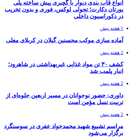
2 هفته پیش
شفاف‌سازی ۲۸ میلیارد یورو تعهدات ارزی
2 هفته پیش
اکیپ صیادان غیرمجاز ماهی در سنقروکلیایی
دستگیر شدند
2 هفته پیش
ماجرای پیشگویی صریح پیامبر(ع) درباره شهادت
عمار یاسر و عاقبت قاتلان او
3 هفته پیش
اعزام ۱۷۰ دستگاه ماشین‌آلات شهرداری تهران
برای مراسم اربعین
3 هفته پیش
صفحه اول روزنامه‌های کرمانشاه چهارشنبه سی و