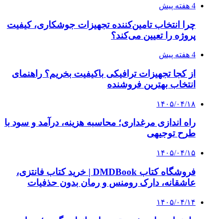
آربی نوا؛ راهکار هوشمند برای شناسایی
فرصت‌های آربیتراژ ارز دیجیتال
۱۴۰۵/۰۴/۰۶
بروکر لایت فایننس (LiteFinance) چیست و چرا
محبوب شده است؟
۱۴۰۵/۰۳/۳۱
از کجا بفهمیم کانال‌های هوا نشتی دارند؟ ۸ نشانه
که نباید نادیده بگیرید
پیشنهاد سردبیر
۱۴۰۳/۱۱/۱۸
افتتاح ۱۵ کیلومتر مسیر و ۲ ایستگاه تا شایان دوره
ششم
۱۴۰۳/۱۱/۱۸
رونمایی از لامبورگینی نعنایی + عکس | داخل کابین