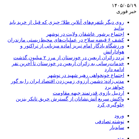
۱۴۰۵/۰۵/۱۹
خبر فوری
روی دیگر پلتفرم‌های آنلاین طلا؛ چیزی که قبل از خرید باید
بدانید
اجتماع پرشور عاشقان ولایت در نوشهر
کشف ۶ قبضه سلاح در عملیات‌های محیط‌زیستی مازندران
ورزشگاه یادگار امام تبریز آماده میزبانی از تراکتور و
هوادارانش
تردد زائران اربعین در خوزستان از مرز ۲ میلیون گذشت
خدمات‌رسانی به زائران اربعین در خوزستان تا آخرین نفر
ادامه دارد
اجتماع خونخواهی رهبر شهید در نوشهر
مدنی‌زاده: دشمن آرزوی زمین‌زدن اقتصاد ایران را به گور
خواهد برد
اردبیل بازوی قدرتمند جبهه مقاومت
واکنش سریع آتش‌نشانان از گسترش حریق تانکر بنزین
جلوگیری کرد
ورود
نوشته تصادفی
سایدبار
منو