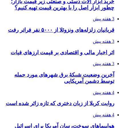
پروژه را تعیین می‌کند؟
4 هفته پیش
تفکر «تساوی» باعث صعود نکردن تیم ملی شد/
فدراسیون نگاهش را عوض کند
4 هفته پیش
از کجا تجهیزات ترافیکی باکیفیت بخریم؟ راهنمای
انتخاب بهترین فروشنده
4 هفته پیش
ساقط شدن ۴۸۳۰ پهپاد اوکراینی با آتش پدافند
روسیه
4 هفته پیش
افزایش ۳ تا ۴ درجه‌ای دما در ایلام تا اواخر هفته
۱۴۰۵/۰۴/۲۰