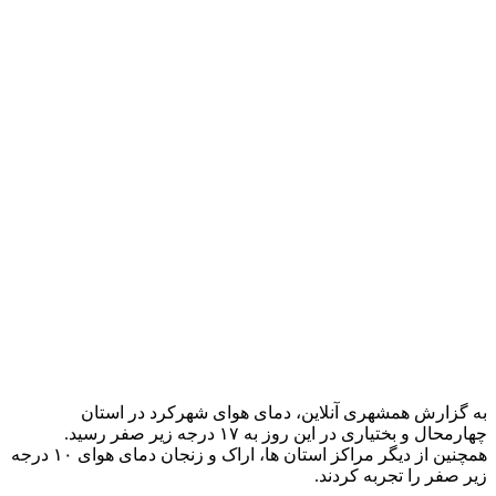
کشور عنوان می کند: «ایستگاه لاله زار در استان کرمان و ایستگاه
۷ توچال ۱۷ درجه هر کدام با دمای هوای ۱۷ درجه زیر صفر رکوردار
سرما در روز جمعه بودند.»‌
کارشناس سازمان هواشناسی کشور همچنین در مورد گرمترین
مرکز استان در این روز اضافه می کند: «بندرعباس در استان
هرمزگان با دمای هوای ۲۴ درجه بالای صفر گرمترین مرکز استان
ها در کشور بود.»
منبع:همشهری آنلاین
برچسب ها
آب و هوا - ایران
تهران
خبر مهم
سازمان هواشناسي
آخرین اخبار
1 هفته پیش
انواع قاب بندی دیوار با گچبری پیش ساخته پلی
یورتان دکارت؛ تحولی لوکس، فوری و بدون تخریب
در دکوراسیون داخلی
1 هفته پیش