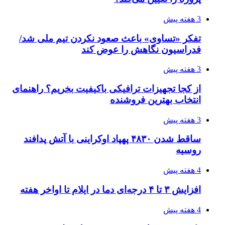
3 هفته پیش
تفکر «تساوی» باعث صعود نکردن تیم ملی شد/
فدراسیون نگاهش را عوض کند
3 هفته پیش
از کجا تجهیزات ترافیکی باکیفیت بخریم؟ راهنمای
انتخاب بهترین فروشنده
3 هفته پیش
ساقط شدن ۴۸۳۰ پهپاد اوکراینی با آتش پدافند
روسیه
4 هفته پیش
افزایش ۳ تا ۴ درجه‌ای دما در ایلام تا اواخر هفته
4 هفته پیش