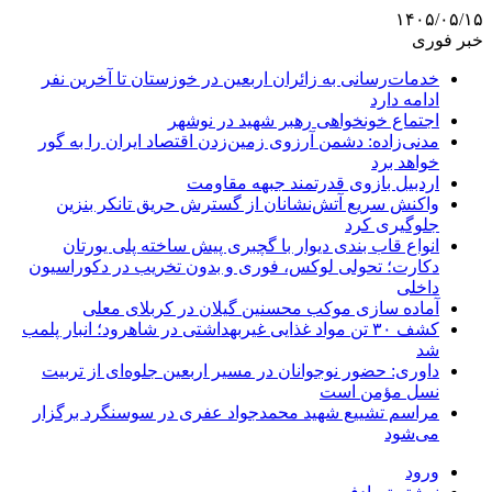
۱۴۰۵/۰۵/۱۵
خبر فوری
خدمات‌رسانی به زائران اربعین در خوزستان تا آخرین نفر
ادامه دارد
اجتماع خونخواهی رهبر شهید در نوشهر
مدنی‌زاده: دشمن آرزوی زمین‌زدن اقتصاد ایران را به گور
خواهد برد
اردبیل بازوی قدرتمند جبهه مقاومت
واکنش سریع آتش‌نشانان از گسترش حریق تانکر بنزین
جلوگیری کرد
انواع قاب بندی دیوار با گچبری پیش ساخته پلی یورتان
دکارت؛ تحولی لوکس، فوری و بدون تخریب در دکوراسیون
داخلی
آماده سازی موکب محسنین گیلان در کربلای معلی
کشف ۳۰ تن مواد غذایی غیربهداشتی در شاهرود؛ انبار پلمب
شد
داوری: حضور نوجوانان در مسیر اربعین جلوه‌ای از تربیت
نسل مؤمن است
مراسم تشییع شهید محمدجواد عفری در سوسنگرد برگزار
می‌شود
ورود