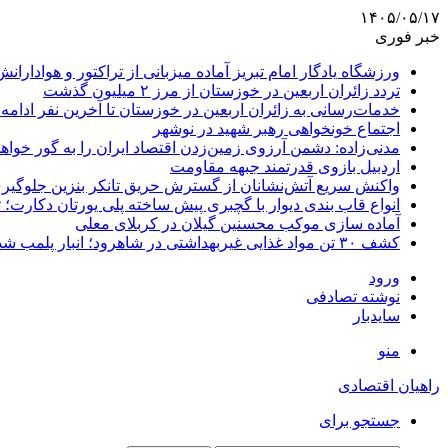
۱۴۰۵/۰۵/۱۷
خبر فوری
ورزشگاه یادگار امام تبریز آماده میزبانی از تراکتور و هوادارانش
تردد زائران اربعین در خوزستان از مرز ۲ میلیون گذشت
خدمات‌رسانی به زائران اربعین در خوزستان تا آخرین نفر ادامه 
اجتماع خونخواهی رهبر شهید در نوشهر
مدنی‌زاده: دشمن آرزوی زمین‌زدن اقتصاد ایران را به گور خواهد
اردبیل بازوی قدرتمند جبهه مقاومت
واکنش سریع آتش‌نشانان از گسترش حریق تانکر بنزین جلوگیر
انواع قاب بندی دیوار با گچبری پیش ساخته پلی یورتان دکارت
آماده سازی موکب محسنین گیلان در کربلای معلی
کشف ۳۰ تن مواد غذایی غیربهداشتی در شاهرود؛ انبار پلمب شد
ورود
نوشته تصادفی
سایدبار
منو
راهیان اقتصادی
جستجو برای