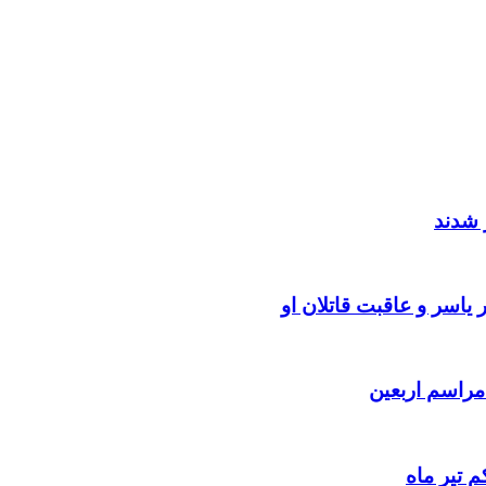
 شدند
یاسر و عاقبت قاتلان او
 تیر ماه