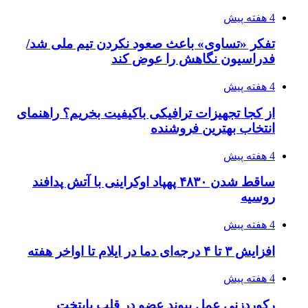
4 هفته پیش
تفکر «تساوی» باعث صعود نکردن تیم ملی شد/
فدراسیون نگاهش را عوض کند
4 هفته پیش
از کجا تجهیزات ترافیکی باکیفیت بخریم؟ راهنمای
انتخاب بهترین فروشنده
4 هفته پیش
ساقط شدن ۴۸۳۰ پهپاد اوکراینی با آتش پدافند
روسیه
4 هفته پیش
افزایش ۳ تا ۴ درجه‌ای دما در ایلام تا اواخر هفته
4 هفته پیش
رکوردزنی عمل پیوند عضو در قلب پایتخت