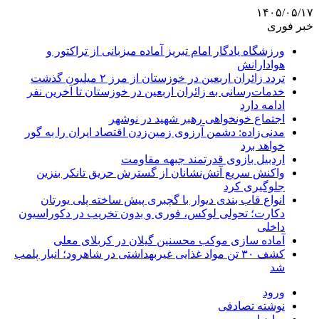
۱۴۰۵/۰۵/۱۷
خبر فوری
ورزشگاه یادگار امام تبریز آماده میزبانی از تراکتور و
هوادارانش
تردد زائران اربعین در خوزستان از مرز ۲ میلیون گذشت
خدمات‌رسانی به زائران اربعین در خوزستان تا آخرین نفر
ادامه دارد
اجتماع خونخواهی رهبر شهید در نوشهر
مدنی‌زاده: دشمن آرزوی زمین‌زدن اقتصاد ایران را به گور
خواهد برد
اردبیل بازوی قدرتمند جبهه مقاومت
واکنش سریع آتش‌نشانان از گسترش حریق تانکر بنزین
جلوگیری کرد
انواع قاب بندی دیوار با گچبری پیش ساخته پلی یورتان
دکارت؛ تحولی لوکس، فوری و بدون تخریب در دکوراسیون
داخلی
آماده سازی موکب محسنین گیلان در کربلای معلی
کشف ۳۰ تن مواد غذایی غیربهداشتی در شاهرود؛ انبار پلمب
شد
ورود
نوشته تصادفی