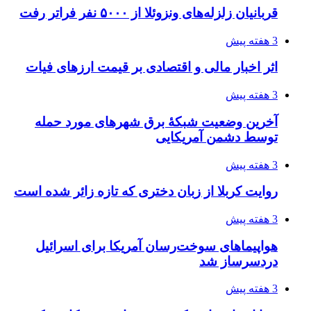
3 هفته پیش
از کجا تجهیزات ترافیکی باکیفیت بخریم؟ راهنمای
انتخاب بهترین فروشنده
3 هفته پیش
ساقط شدن ۴۸۳۰ پهپاد اوکراینی با آتش پدافند
روسیه
4 هفته پیش
افزایش ۳ تا ۴ درجه‌ای دما در ایلام تا اواخر هفته
4 هفته پیش
رکوردزنی عمل پیوند عضو در قلب پایتخت
4 هفته پیش
مدیرعامل برق تهران: کاهش ۱۰ درصدی مصرف
برق، ضامن پایداری شبکه است