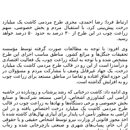
وی درباره آبیاری نهال‌ها در زراعت چوب با توجه به کم‌آبی در کشور
اذعان کرد: ما سیستم آبیاری قطره‌ای و بارانی را در این طرح حائز
اهمیت می‌دانیم و مؤسسه تحقیقات جنگل‌ها و مراتع کشور به
عنوان کمیته علمی طرح مردمی کاشت یک میلیارد درخت و
پژوهشکده آبخیزداری و حفاظت خاک با همکاری سازمان منابع
طبیعی و آبخیزداری کشور، زمینه‌هایی را فراهم کرده‌اند تا با
استفاده از روش‌های نوین آبخیزداری و آبخوان‌داری، پرورش نهال در
نهالستان‌های استاندارد و مقاوم‌سازی و تاب‌آوری نهال‌های تولیدی
در برابر گرما و کم‌آبی، تنظیم زمان کاشت و مکان‌یابی درست و
علمی عرصه‌های کاشت و با ترکیب این روش‌ها، مصرف آب در
زراعت چوب بهینه شود.
احمدی اضافه کرد: در گذشته برای هر هکتار زراعت چوب با توجه به
شرایط منطقه و درصد تبخیر و نفوذ آب، ۱۲ هزار مترمکعب تا ۱۵
هزار مترمکعب آب به صورت
غرقابی
و سنتی مصرف می‌شد، اما
اکنون با اقدامات انجام شده و راهکارهای علمی و بکارگیری
روش‌های آبیاری زیرسطحی، قطره‌ای، بارانی،
مه‌پاش
، مصرف آب
به کمتر از یک هزار مترمکعب در هر هکتار کاهش یافته است.
وی با بیان اینکه در طرح مردمی کاشت یک میلیارد درخت،
کشاورزی حفاظتی به طور دقیق اجرا می‌شود، گفت: این طرح
بدون شخم زدن و زیر و رو کردن خاک و تنها با چاله‌کنی برای کاشت
نهال اجرا می‌شود و تردد ماشین‌آلات کشاورزی نیز به طور قابل