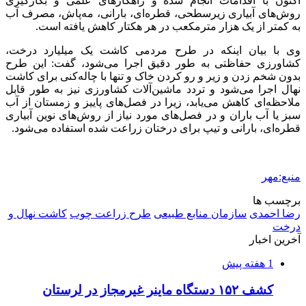
دستگیر شدند
2 هفته پیش
ماجرای پیشگویی صریح پیامبر(ع) درباره شهادت
عمار یاسر و عاقبت قاتلان او
2 هفته پیش
اعزام ۱۷۰ دستگاه ماشین‌آلات شهرداری تهران
برای مراسم اربعین
2 هفته پیش
صفحه اول روزنامه‌های کرمانشاه چهارشنبه سی و
یکم تیر ماه
2 هفته پیش
کشف حدود ۳۰۰ کیلوگرم موادمخدر و ۶ قبضه سلاح
در سیستان و بلوچستان