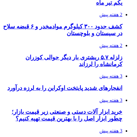
آخرین وضعیت شبکۀ برق شهرهای مورد حمله
توسط دشمن آمریکایی
3 هفته پیش
روایت کربلا از زبان دختری که تازه زائر شده است
3 هفته پیش
هواپیماهای سوخت‌رسان آمریکا برای اسرائیل
دردسرساز شد
3 هفته پیش
چرا انتخاب تامین‌کننده تجهیزات جوشکاری، کیفیت
پروژه را تعیین می‌کند؟
3 هفته پیش
تفکر «تساوی» باعث صعود نکردن تیم ملی شد/
فدراسیون نگاهش را عوض کند