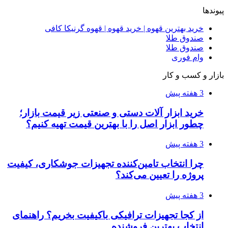
فروشگاه کتاب DMDBook | خرید کتاب فانتزی،
عاشقانه، دارک رومنس و رمان بدون حذفیات
۱۴۰۵/۰۴/۱۴
راهنمای جامع خرید تجهیزات اندازه گیری؛ چطور
دقیق‌ترین ابزارها را آنلاین بخریم؟
۱۴۰۵/۰۴/۰۹
آربی نوا؛ راهکار هوشمند برای شناسایی
فرصت‌های آربیتراژ ارز دیجیتال
۱۴۰۵/۰۴/۰۶
بروکر لایت فایننس (LiteFinance) چیست و چرا
محبوب شده است؟
۱۴۰۵/۰۳/۳۱
از کجا بفهمیم کانال‌های هوا نشتی دارند؟ ۸ نشانه