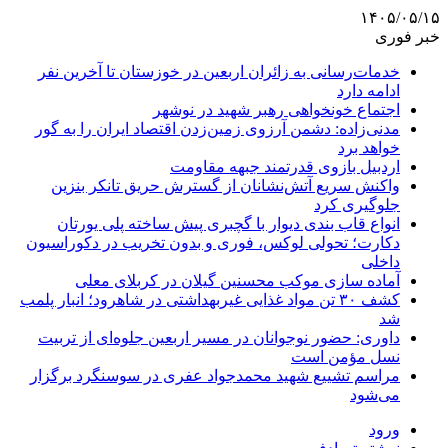
۱۴۰۵/۰۵/۱۵
خبر فوری
خدمات‌رسانی به زائران اربعین در خوزستان تا آخرین نفر
ادامه دارد
اجتماع خونخواهی رهبر شهید در نوشهر
مدنی‌زاده: دشمن آرزوی زمین‌زدن اقتصاد ایران را به گور
خواهد برد
اردبیل بازوی قدرتمند جبهه مقاومت
واکنش سریع آتش‌نشانان از گسترش حریق تانکر بنزین
جلوگیری کرد
انواع قاب بندی دیوار با گچبری پیش ساخته پلی یورتان
دکارت؛ تحولی لوکس، فوری و بدون تخریب در دکوراسیون
داخلی
آماده سازی موکب محسنین گیلان در کربلای معلی
کشف ۳۰ تن مواد غذایی غیربهداشتی در شاهرود؛ انبار پلمب
شد
داوری: حضور نوجوانان در مسیر اربعین جلوه‌ای از تربیت
نسل مؤمن است
مراسم تشییع شهید محمدجواد عفری در سوسنگرد برگزار
می‌شود
ورود